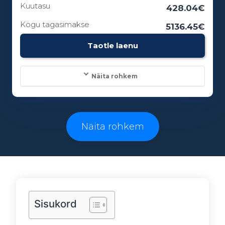
Kuutasu
428.04€
Kogu tagasimakse
5136.45€
Vanusepiirang:
Taotle laenu
18
Näita rohkem
Laenusummad:
500 - 25000€
Näita rohkem
Laenuperiood:
3 - 96 kuud
Sisukord
Vanusepiirang: