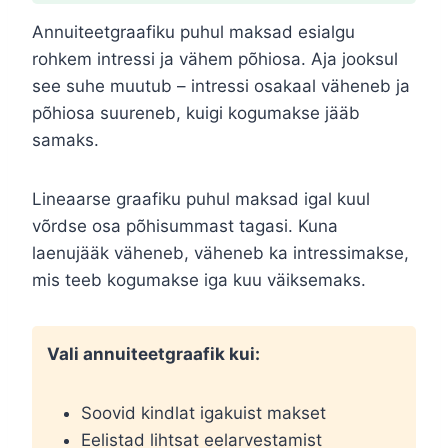
Annuiteetgraafiku puhul maksad esialgu
rohkem intressi ja vähem põhiosa. Aja jooksul
see suhe muutub – intressi osakaal väheneb ja
põhiosa suureneb, kuigi kogumakse jääb
samaks.
Lineaarse graafiku puhul maksad igal kuul
võrdse osa põhisummast tagasi. Kuna
laenujääk väheneb, väheneb ka intressimakse,
mis teeb kogumakse iga kuu väiksemaks.
Vali annuiteetgraafik kui:
Soovid kindlat igakuist makset
Eelistad lihtsat eelarvestamist