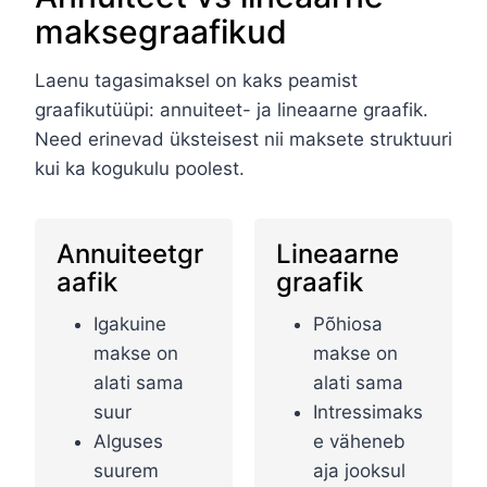
maksegraafikud
Laenu tagasimaksel on kaks peamist
graafikutüüpi: annuiteet- ja lineaarne graafik.
Need erinevad üksteisest nii maksete struktuuri
kui ka kogukulu poolest.
Annuiteetgr
Lineaarne
aafik
graafik
Igakuine
Põhiosa
makse on
makse on
alati sama
alati sama
suur
Intressimaks
Alguses
e väheneb
suurem
aja jooksul