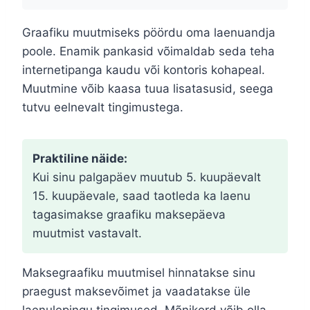
Graafiku muutmiseks pöördu oma laenuandja
poole. Enamik pankasid võimaldab seda teha
internetipanga kaudu või kontoris kohapeal.
Muutmine võib kaasa tuua lisatasusid, seega
tutvu eelnevalt tingimustega.
Praktiline näide:
Kui sinu palgapäev muutub 5. kuupäevalt
15. kuupäevale, saad taotleda ka laenu
tagasimakse graafiku maksepäeva
muutmist vastavalt.
Maksegraafiku muutmisel hinnatakse sinu
praegust maksevõimet ja vaadatakse üle
laenulepingu tingimused. Mõnikord võib olla