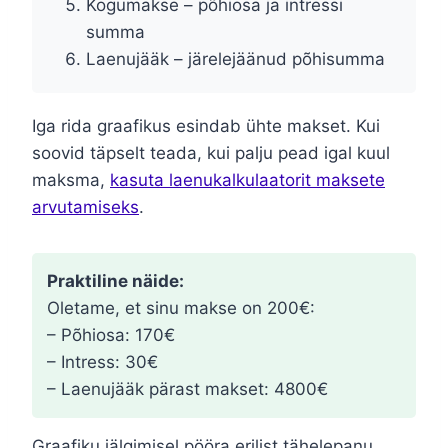
Kogumakse – põhiosa ja intressi
summa
Laenujääk – järelejäänud põhisumma
Iga rida graafikus esindab ühte makset. Kui
soovid täpselt teada, kui palju pead igal kuul
maksma,
kasuta laenukalkulaatorit maksete
arvutamiseks
.
Praktiline näide:
Oletame, et sinu makse on 200€:
– Põhiosa: 170€
– Intress: 30€
– Laenujääk pärast makset: 4800€
Graafiku jälgimisel pööra erilist tähelepanu