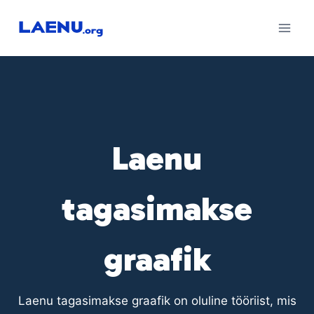
Skip
to
content
Laenu
tagasimakse
graafik
Laenu tagasimakse graafik on oluline tööriist, mis