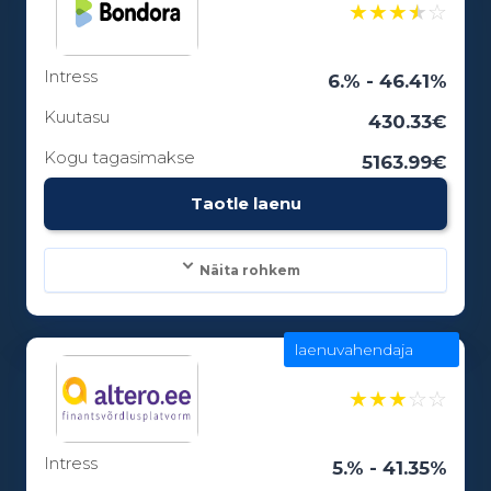
★
★
★
★
☆
Intress
Laenuperiood:
6.% - 46.41%
6 - 12 kuud
Kuutasu
430.33€
Kogu tagasimakse
5163.99€
Vanusepiirang:
Taotle laenu
18
Näita rohkem
laenuvahendaja
Laenusummad:
100 - 15000€
★
★
★
☆
☆
Intress
Laenuperiood:
5.% - 41.35%
3 - 84 kuud