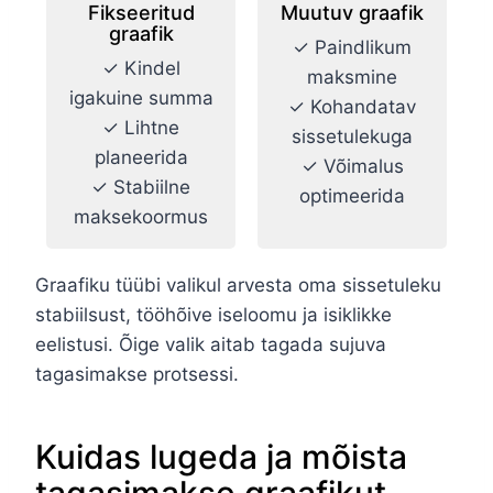
Fikseeritud
Muutuv graafik
graafik
✓ Paindlikum
✓ Kindel
maksmine
igakuine summa
✓ Kohandatav
✓ Lihtne
sissetulekuga
planeerida
✓ Võimalus
✓ Stabiilne
optimeerida
maksekoormus
Graafiku tüübi valikul arvesta oma sissetuleku
stabiilsust, tööhõive iseloomu ja isiklikke
eelistusi. Õige valik aitab tagada sujuva
tagasimakse protsessi.
Kuidas lugeda ja mõista
tagasimakse graafikut