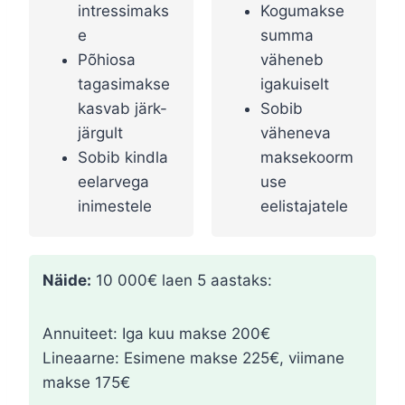
intressimaks
Kogumakse
e
summa
Põhiosa
väheneb
tagasimakse
igakuiselt
kasvab järk-
Sobib
järgult
väheneva
Sobib kindla
maksekoorm
eelarvega
use
inimestele
eelistajatele
Näide:
10 000€ laen 5 aastaks:
Annuiteet: Iga kuu makse 200€
Lineaarne: Esimene makse 225€, viimane
makse 175€