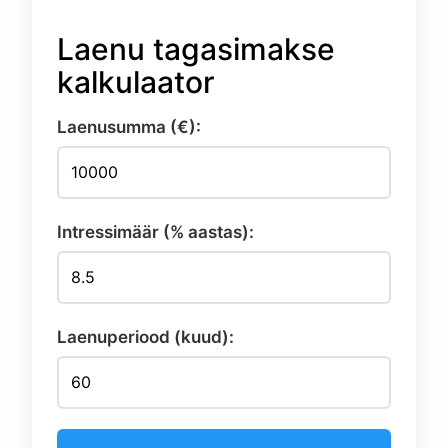
18
Laenu tagasimakse
kalkulaator
Laenusumma (€):
Intressimäär (% aastas):
Laenuperiood (kuud):