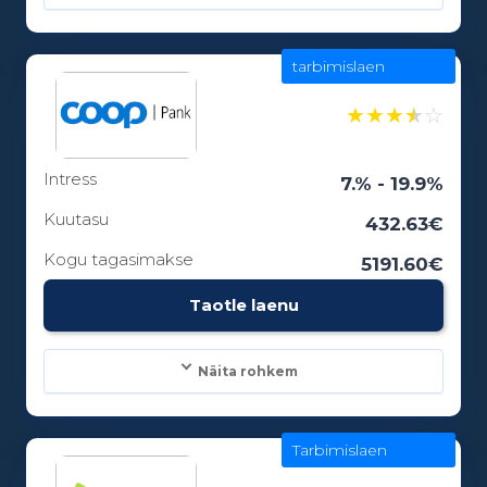
tarbimislaen
Laenusummad:
100 - 25000€
★
★
★
★
☆
Intress
Laenuperiood:
7.% - 19.9%
3 - 84 kuud
Kuutasu
432.63€
Kogu tagasimakse
5191.60€
Vanusepiirang:
Taotle laenu
18
Näita rohkem
Tarbimislaen
Laenusummad:
300 - 25000€