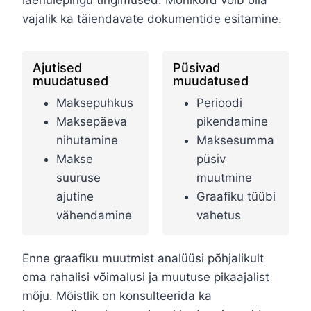
vajalik ka täiendavate dokumentide esitamine.
Ajutised
Püsivad
muudatused
muudatused
Maksepuhkus
Perioodi
Maksepäeva
pikendamine
nihutamine
Maksesumma
Makse
püsiv
suuruse
muutmine
ajutine
Graafiku tüübi
vähendamine
vahetus
Enne graafiku muutmist analüüsi põhjalikult
oma rahalisi võimalusi ja muutuse pikaajalist
mõju. Mõistlik on konsulteerida ka