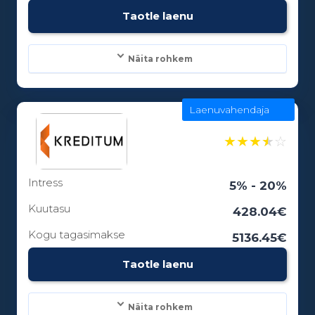
Taotle laenu
Näita rohkem
Laenuvahendaja
Laenusummad:
100 - 5000€
★
★
★
★
☆
Intress
Laenuperiood:
5% - 20%
1 - 0 kuud
Kuutasu
428.04€
Kogu tagasimakse
5136.45€
Vanusepiirang:
Taotle laenu
18
Näita rohkem