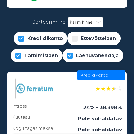
Sorteerimine:
Krediidikonto
Ettevõttelaen
Tarbimislaen
Laenuvahendaja
Krediidikonto
★
★
★
★
☆
Intress
24% - 38.398%
Kuutasu
Pole kohaldatav
Kogu tagasimakse
Pole kohaldatav