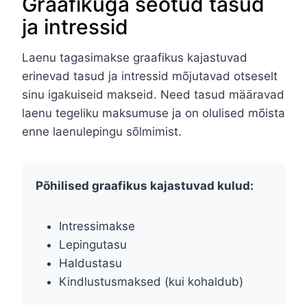
Graafikuga seotud tasud
ja intressid
Laenu tagasimakse graafikus kajastuvad
erinevad tasud ja intressid mõjutavad otseselt
sinu igakuiseid makseid. Need tasud määravad
laenu tegeliku maksumuse ja on olulised mõista
enne laenulepingu sõlmimist.
Põhilised graafikus kajastuvad kulud:
Intressimakse
Lepingutasu
Haldustasu
Kindlustusmaksed (kui kohaldub)