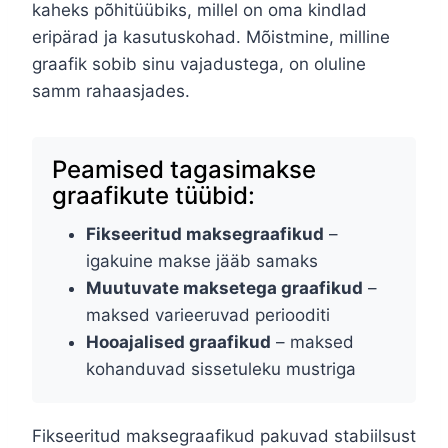
kaheks põhitüübiks, millel on oma kindlad
eripärad ja kasutuskohad. Mõistmine, milline
graafik sobib sinu vajadustega, on oluline
samm rahaasjades.
Peamised tagasimakse
graafikute tüübid:
Fikseeritud maksegraafikud
–
igakuine makse jääb samaks
Muutuvate maksetega graafikud
–
maksed varieeruvad periooditi
Hooajalised graafikud
– maksed
kohanduvad sissetuleku mustriga
Fikseeritud maksegraafikud pakuvad stabiilsust