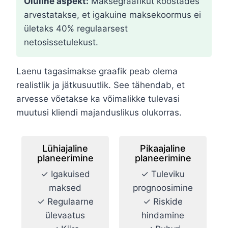
Oluline aspekt:
Maksegraafikut koostades
arvestatakse, et igakuine maksekoormus ei
ületaks 40% regulaarsest
netosissetulekust.
Laenu tagasimakse graafik peab olema
realistlik ja jätkusuutlik. See tähendab, et
arvesse võetakse ka võimalikke tulevasi
muutusi kliendi majanduslikus olukorras.
Lühiajaline
Pikaajaline
planeerimine
planeerimine
✓ Igakuised
✓ Tuleviku
maksed
prognoosimine
✓ Regulaarne
✓ Riskide
ülevaatus
hindamine