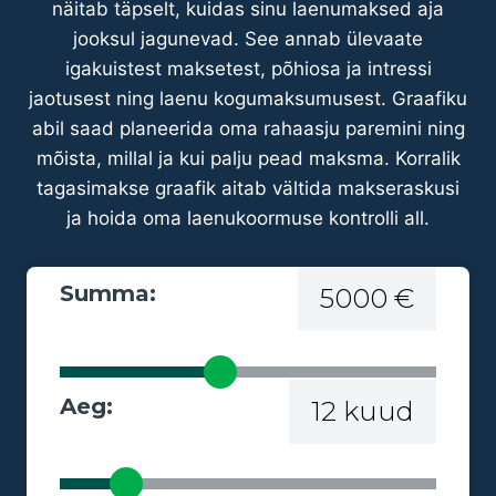
näitab täpselt, kuidas sinu laenumaksed aja
jooksul jagunevad. See annab ülevaate
igakuistest maksetest, põhiosa ja intressi
jaotusest ning laenu kogumaksumusest. Graafiku
abil saad planeerida oma rahaasju paremini ning
mõista, millal ja kui palju pead maksma. Korralik
tagasimakse graafik aitab vältida makseraskusi
ja hoida oma laenukoormuse kontrolli all.
Summa:
5000 €
Aeg:
12 kuud