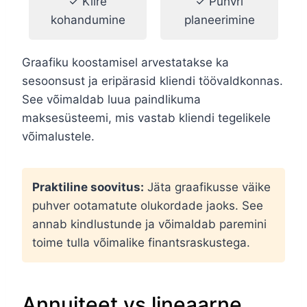
✓ Kiire
✓ Puhvri
kohandumine
planeerimine
Graafiku koostamisel arvestatakse ka
sesoonsust ja eripärasid kliendi töövaldkonnas.
See võimaldab luua paindlikuma
maksesüsteemi, mis vastab kliendi tegelikele
võimalustele.
Praktiline soovitus:
Jäta graafikusse väike
puhver ootamatute olukordade jaoks. See
annab kindlustunde ja võimaldab paremini
toime tulla võimalike finantsraskustega.
Annuiteet vs lineaarne