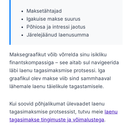
Maksetähtajad
Igakuise makse suurus
Põhiosa ja intressi jaotus
Järelejäänud laenusumma
Maksegraafikut võib võrrelda sinu isikliku
finantskompassiga – see aitab sul navigeerida
läbi laenu tagasimaksmise protsessi. Iga
graafikul olev makse viib sind sammhaaval
lähemale laenu täielikule tagastamisele.
Kui soovid põhjalikumat ülevaadet laenu
tagasimaksmise protsessist, tutvu meie
laenu
tagasimakse tingimuste ja võimalustega
.