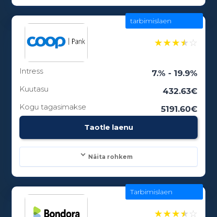
tarbimislaen
Laenusummad:
100 - 25000€
★
★
★
★
☆
Intress
Laenuperiood:
7.% - 19.9%
3 - 84 kuud
Kuutasu
432.63€
Kogu tagasimakse
5191.60€
Vanusepiirang:
Taotle laenu
18
Näita rohkem
Tarbimislaen
Laenusummad:
300 - 25000€
★
★
★
★
☆