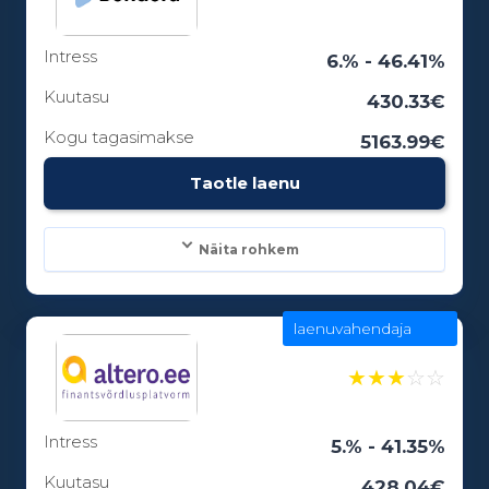
Intress
Laenuperiood:
6.% - 46.41%
6 - 12 kuud
Kuutasu
430.33€
Kogu tagasimakse
5163.99€
Vanusepiirang:
Taotle laenu
18
Näita rohkem
laenuvahendaja
Laenusummad:
100 - 15000€
★
★
★
☆
☆
Intress
Laenuperiood:
5.% - 41.35%
3 - 84 kuud
Kuutasu
428.04€