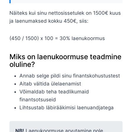
Näiteks kui sinu nettosissetulek on 1500€ kuus
ja laenumaksed kokku 450€, siis:
(450 / 1500) x 100 = 30% laenukoormus
Miks on laenukoormuse teadmine
oluline?
Annab selge pildi sinu finantskohustustest
Aitab vältida ülelaenamist
Võimaldab teha teadlikumaid
finantsotsuseid
Lihtsustab läbirääkimisi laenuandjatega
NB!
Laenukoormuse arvutamine pole