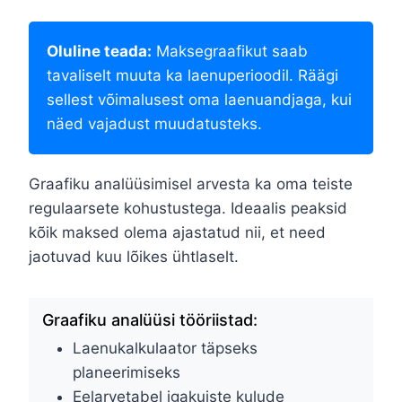
Oluline teada:
Maksegraafikut saab
tavaliselt muuta ka laenuperioodil. Räägi
sellest võimalusest oma laenuandjaga, kui
näed vajadust muudatusteks.
Graafiku analüüsimisel arvesta ka oma teiste
regulaarsete kohustustega. Ideaalis peaksid
kõik maksed olema ajastatud nii, et need
jaotuvad kuu lõikes ühtlaselt.
Graafiku analüüsi tööriistad:
Laenukalkulaator täpseks
planeerimiseks
Eelarvetabel igakuiste kulude