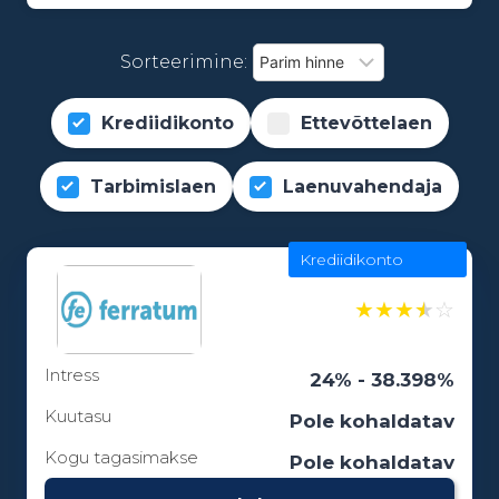
Sorteerimine:
Krediidikonto
Ettevõttelaen
Tarbimislaen
Laenuvahendaja
Krediidikonto
★
★
★
★
☆
Intress
24% - 38.398%
Kuutasu
Pole kohaldatav
Kogu tagasimakse
Pole kohaldatav