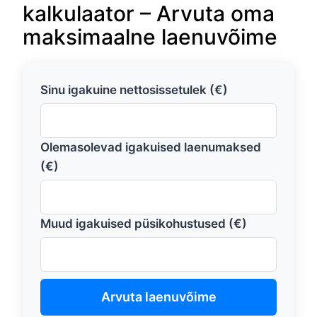
kalkulaator – Arvuta oma
maksimaalne laenuvõime
Sinu igakuine nettosissetulek (€)
Olemasolevad igakuised laenumaksed
(€)
Muud igakuised püsikohustused (€)
Arvuta laenuvõime