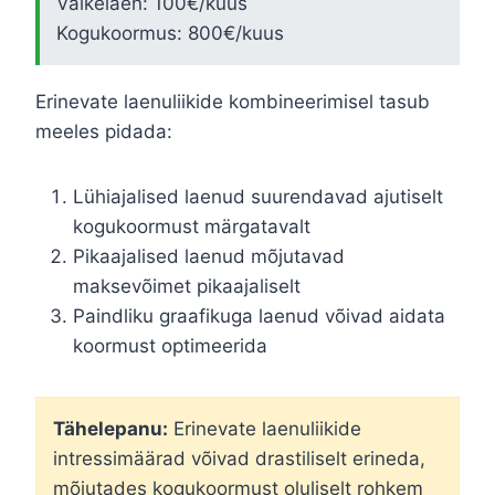
Väikelaen: 100€/kuus
Kogukoormus: 800€/kuus
Erinevate laenuliikide kombineerimisel tasub
meeles pidada:
Lühiajalised laenud suurendavad ajutiselt
kogukoormust märgatavalt
Pikaajalised laenud mõjutavad
maksevõimet pikaajaliselt
Paindliku graafikuga laenud võivad aidata
koormust optimeerida
Tähelepanu:
Erinevate laenuliikide
intressimäärad võivad drastiliselt erineda,
mõjutades kogukoormust oluliselt rohkem