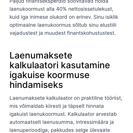
Paljud finantseksperdid soovitavad hoida
laenukoormust alla 40% nettosissetulekust,
kuid iga inimese olukord on erinev. Sinu isiklik
optimaalne laenukoormus sõltub sinu elustiili
vajadustest ja muudest finantskohustustest.
Laenumaksete
kalkulaatori kasutamine
igakuise koormuse
hindamiseks
Laenumaksete kalkulaator on praktiline tööriist,
mis võimaldab kiiresti ja täpselt hinnata
igakuist laenukoormust. Kalkulaator arvestab
automaatselt laenusumma, intressimäära ja
laenuperioodiga, pakkudes selge ülevaate