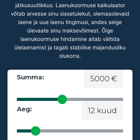
jätkusuutlikkus. Laenukoormuse kalkulaator
võtab arvesse sinu sissetulekut, olemasolevaid
laene ja uue laenu tingimusi, andes selge
ülevaate sinu maksevõimest. Õige
laenukoormuse hindamine aitab vältida
ülelaenamist ja tagab stabiilse majandusliku
olukorra.
Summa:
5000 €
Aeg:
12 kuud