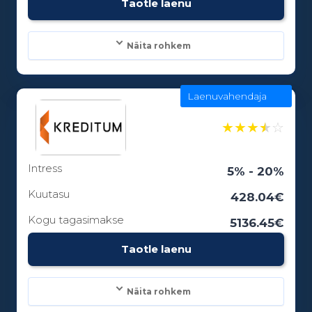
Taotle laenu
Näita rohkem
Laenuvahendaja
Laenusummad:
100 - 5000€
★
★
★
★
☆
Intress
Laenuperiood:
5% - 20%
1 - 0 kuud
Kuutasu
428.04€
Kogu tagasimakse
5136.45€
Vanusepiirang:
Taotle laenu
18
Näita rohkem