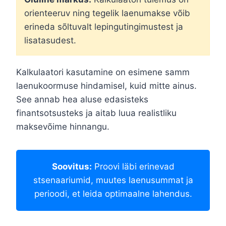
orienteeruv ning tegelik laenumakse võib
erineda sõltuvalt lepingutingimustest ja
lisatasudest.
Kalkulaatori kasutamine on esimene samm
laenukoormuse hindamisel, kuid mitte ainus.
See annab hea aluse edasisteks
finantsotsusteks ja aitab luua realistliku
maksevõime hinnangu.
Soovitus:
Proovi läbi erinevad
stsenaariumid, muutes laenusummat ja
perioodi, et leida optimaalne lahendus.