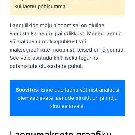
kui laenu põhisumma.
Laenuliikide mõju hindamisel on oluline
vaadata ka nende paindlikkust. Mõned laenud
võimaldavad maksepuhkust või
maksegraafikute muutmist, teised on jäigemad.
See võib osutuda kriitiliseks teguriks
ootamatute olukordade puhul.
Soovitus:
Enne uue laenu võtmist analüüsi
olemasolevate laenude struktuuri ja mõju
sinu eelarvele.
Laenumaksete graafiku