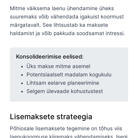
Mitme väiksema laenu ühendamine üheks
suuremaks võib vähendada igakuist koormust
märgatavalt. See lihtsustab ka maksete
haldamist ja võib pakkuda soodsamat intressi.
Konsolideerimise eelised:
Üks makse mitme asemel
Potentsiaalselt madalam kogukulu
Lihtsam eelarve planeerimine
Selgem ülevaade kohustustest
Lisemaksete strateegia
Põhiosale lisemaksete tegemine on tõhus viis
laenukoormuse kiiremaks vähendamiseks. Isegi