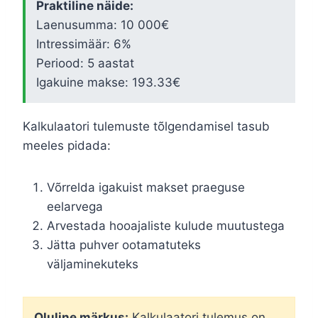
Praktiline näide:
Laenusumma: 10 000€
Intressimäär: 6%
Periood: 5 aastat
Igakuine makse: 193.33€
Kalkulaatori tulemuste tõlgendamisel tasub
meeles pidada:
Võrrelda igakuist makset praeguse
eelarvega
Arvestada hooajaliste kulude muutustega
Jätta puhver ootamatuteks
väljaminekuteks
Oluline märkus:
Kalkulaatori tulemus on