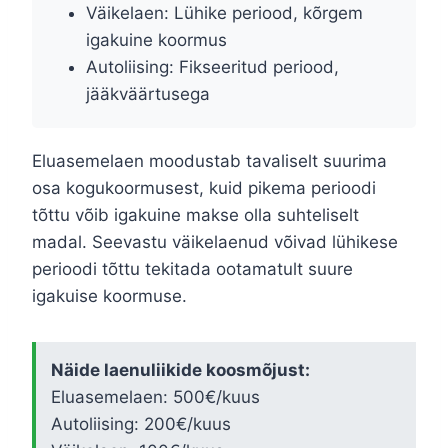
Väikelaen: Lühike periood, kõrgem
igakuine koormus
Autoliising: Fikseeritud periood,
jääkväärtusega
Eluasemelaen moodustab tavaliselt suurima
osa kogukoormusest, kuid pikema perioodi
tõttu võib igakuine makse olla suhteliselt
madal. Seevastu väikelaenud võivad lühikese
perioodi tõttu tekitada ootamatult suure
igakuise koormuse.
Näide laenuliikide koosmõjust:
Eluasemelaen: 500€/kuus
Autoliising: 200€/kuus