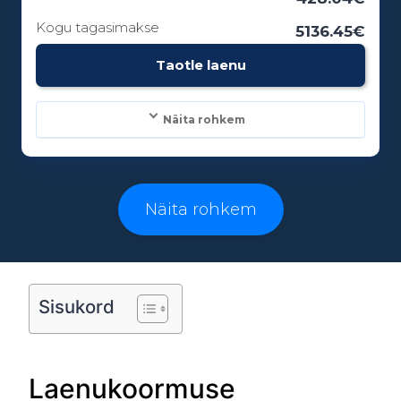
Kogu tagasimakse
5136.45€
Vanusepiirang:
Taotle laenu
18
Näita rohkem
Laenusummad:
500 - 25000€
Näita rohkem
Laenuperiood:
3 - 96 kuud
Sisukord
Vanusepiirang:
Laenukoormuse
18