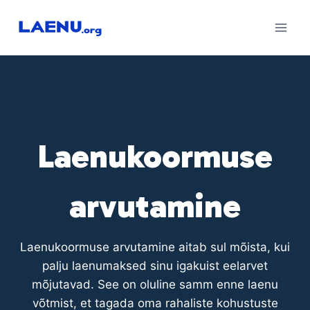
Skip
to
content
Laenukoormuse
arvutamine
Laenukoormuse arvutamine aitab sul mõista, kui
palju laenumaksed sinu igakuist eelarvet
mõjutavad. See on oluline samm enne laenu
võtmist, et tagada oma rahaliste kohustuste