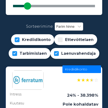
Sorteerimine:
Krediidikonto
Ettevõttelaen
Tarbimislaen
Laenuvahendaja
Krediidikonto
★
★
★
★
☆
Intress
24% - 38.398%
Kuutasu
Pole kohaldatav