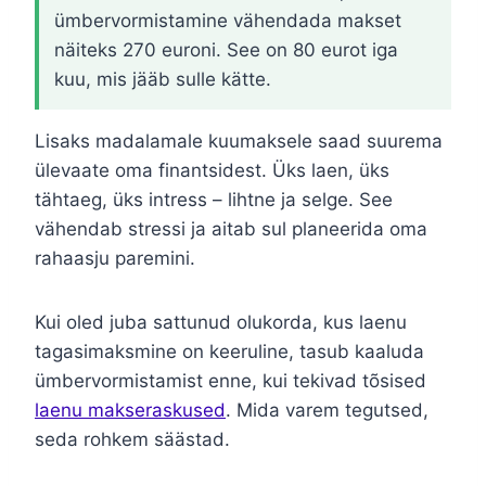
ümbervormistamine vähendada makset
näiteks 270 euroni. See on 80 eurot iga
kuu, mis jääb sulle kätte.
Lisaks madalamale kuumaksele saad suurema
ülevaate oma finantsidest. Üks laen, üks
tähtaeg, üks intress – lihtne ja selge. See
vähendab stressi ja aitab sul planeerida oma
rahaasju paremini.
Kui oled juba sattunud olukorda, kus laenu
tagasimaksmine on keeruline, tasub kaaluda
ümbervormistamist enne, kui tekivad tõsised
laenu makseraskused
. Mida varem tegutsed,
seda rohkem säästad.