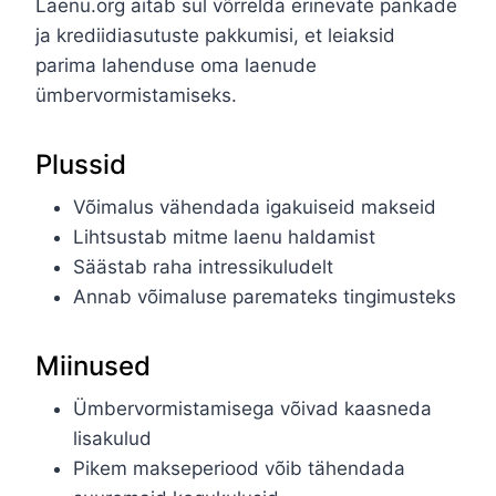
Laenu.org aitab sul võrrelda erinevate pankade
ja krediidiasutuste pakkumisi, et leiaksid
parima lahenduse oma laenude
ümbervormistamiseks.
Plussid
Võimalus vähendada igakuiseid makseid
Lihtsustab mitme laenu haldamist
Säästab raha intressikuludelt
Annab võimaluse paremateks tingimusteks
Miinused
Ümbervormistamisega võivad kaasneda
lisakulud
Pikem makseperiood võib tähendada