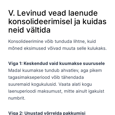
V. Levinud vead laenude
konsolideerimisel ja kuidas
neid vältida
Konsolideerimine võib tunduda lihtne, kuid
mõned eksimused võivad muuta selle kulukaks.
Viga 1: Keskendud vaid kuumakse suurusele
Madal kuumakse tundub ahvatlev, aga pikem
tagasimakseperiood võib tähendada
suuremaid kogukulusid. Vaata alati kogu
laenuperioodi maksumust, mitte ainult igakuist
numbrit.
Viga 2: Unustad võrrelda pakkumisi