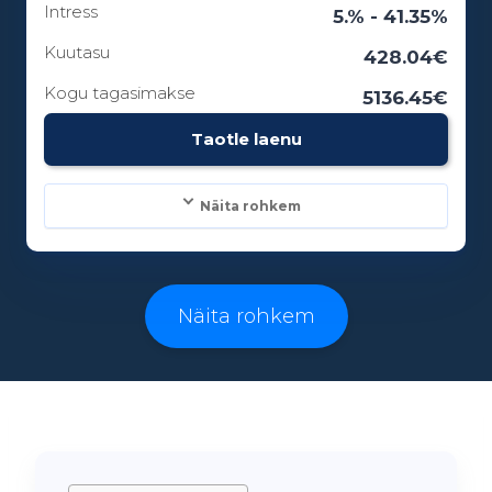
Intress
Laenuperiood:
5.% - 41.35%
3 - 84 kuud
Kuutasu
428.04€
Kogu tagasimakse
5136.45€
Vanusepiirang:
Taotle laenu
18
Näita rohkem
Laenusummad:
500 - 25000€
Näita rohkem
Laenuperiood:
3 - 96 kuud