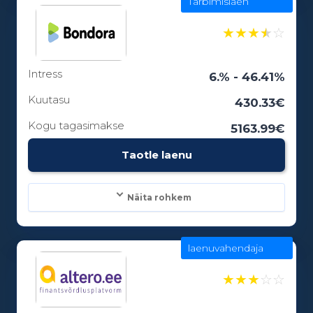
Tarbimislaen
Laenusummad:
300 - 25000€
★
★
★
★
☆
Intress
Laenuperiood:
6.% - 46.41%
6 - 12 kuud
Kuutasu
430.33€
Kogu tagasimakse
5163.99€
Vanusepiirang:
Taotle laenu
18
Näita rohkem
laenuvahendaja
Laenusummad:
100 - 15000€
★
★
★
☆
☆