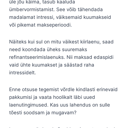
üle jõu käima, tasub kaaluda
ümbervormistamist. See võib tähendada
madalamat intressi, väiksemaid kuumakseid
või pikemat makseperioodi.
Näiteks kui sul on mitu väikest kiirlaenu, saad
need koondada üheks suuremaks
refinantseerimislaenuks. Nii maksad edaspidi
vaid ühte kuumakset ja säästad raha
intressidelt.
Enne otsuse tegemist võrdle kindlasti erinevaid
pakkumisi ja vaata hoolikalt läbi uued
laenutingimused. Kas uus lahendus on sulle
tõesti soodsam ja mugavam?