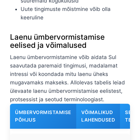
suuremaid kogukulusid
Uute tingimuste mõistmine võib olla
keeruline
Laenu ümbervormistamise
eelised ja võimalused
Laenu ümbervormistamine võib aidata Sul
saavutada paremaid tingimusi, madalamat
intressi või koondada mitu laenu üheks
mugavamaks makseks. Allolevas tabelis leiad
ülevaate laenu ümbervormistamise eelistest,
protsessist ja seotud terminoloogiast.
ÜMBERVORMISTAMISE
VÕIMALIKUD
SEOT
PÕHJUS
LAHENDUSED
TERM