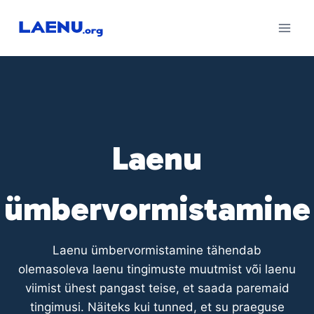
Skip
to
content
Laenu
ümbervormistamine
Laenu ümbervormistamine tähendab
olemasoleva laenu tingimuste muutmist või laenu
viimist ühest pangast teise, et saada paremaid
tingimusi. Näiteks kui tunned, et su praeguse