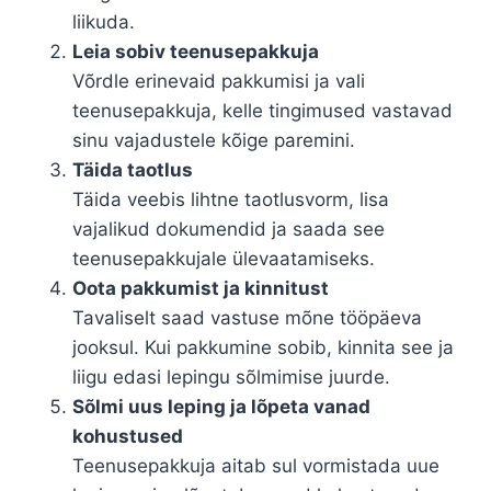
liikuda.
Leia sobiv teenusepakkuja
Võrdle erinevaid pakkumisi ja vali
teenusepakkuja, kelle tingimused vastavad
sinu vajadustele kõige paremini.
Täida taotlus
Täida veebis lihtne taotlusvorm, lisa
vajalikud dokumendid ja saada see
teenusepakkujale ülevaatamiseks.
Oota pakkumist ja kinnitust
Tavaliselt saad vastuse mõne tööpäeva
jooksul. Kui pakkumine sobib, kinnita see ja
liigu edasi lepingu sõlmimise juurde.
Sõlmi uus leping ja lõpeta vanad
kohustused
Teenusepakkuja aitab sul vormistada uue