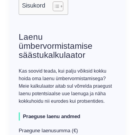
Sisukord
Vanusepiirang:
18
Laenu
ümbervormistamise
säästukalkulaator
Kas soovid teada, kui palju võiksid kokku
hoida oma laenu ümbervormistamisega?
Meie kalkulaator aitab sul võrrelda praegust
laenu potentsiaalse uue laenuga ja näha
kokkuhoidu nii eurodes kui protsentides.
Praeguse laenu andmed
Praegune laenusumma (€)