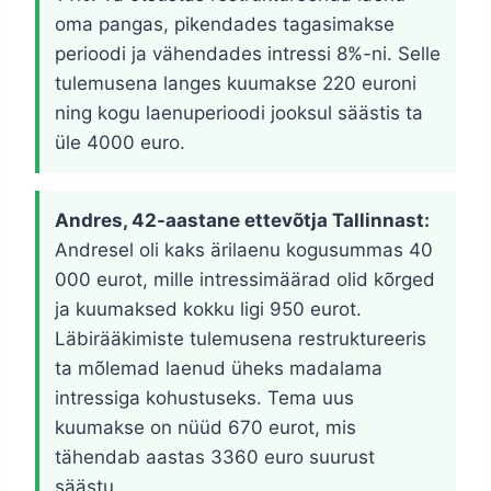
oma pangas, pikendades tagasimakse
perioodi ja vähendades intressi 8%-ni. Selle
tulemusena langes kuumakse 220 euroni
ning kogu laenuperioodi jooksul säästis ta
üle 4000 euro.
Andres, 42-aastane ettevõtja Tallinnast:
Andresel oli kaks ärilaenu kogusummas 40
000 eurot, mille intressimäärad olid kõrged
ja kuumaksed kokku ligi 950 eurot.
Läbirääkimiste tulemusena restruktureeris
ta mõlemad laenud üheks madalama
intressiga kohustuseks. Tema uus
kuumakse on nüüd 670 eurot, mis
tähendab aastas 3360 euro suurust
säästu.