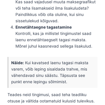
Kas saad vajadusel muuta maksegraafikut
või teha lisamakseid ilma lisakuludeta?
Paindlikkus võib olla oluline, kui sinu
sissetulekud kõiguvad.
Ennetähtaegne tagastamine
Kontrolli, kas ja millistel tingimustel saad
laenu ennetähtaegselt tagasi maksta.
Mõnel juhul kaasnevad sellega lisakulud.
Näide:
Kui kavatsed laenu tagasi maksta
varem, võib leping sisaldada trahve, mis
vähendavad sinu säästu. Täpsusta see
punkt enne lepingu sõlmimist.
Teades neid tingimusi, saad teha teadliku
otsuse ja vältida ootamatuid kulusid tulevikus.