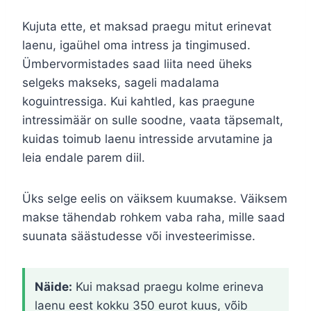
Kujuta ette, et maksad praegu mitut erinevat
laenu, igaühel oma intress ja tingimused.
Ümbervormistades saad liita need üheks
selgeks makseks, sageli madalama
koguintressiga. Kui kahtled, kas praegune
intressimäär on sulle soodne, vaata täpsemalt,
kuidas toimub laenu intresside arvutamine ja
leia endale parem diil.
Üks selge eelis on väiksem kuumakse. Väiksem
makse tähendab rohkem vaba raha, mille saad
suunata säästudesse või investeerimisse.
Näide:
Kui maksad praegu kolme erineva
laenu eest kokku 350 eurot kuus, võib