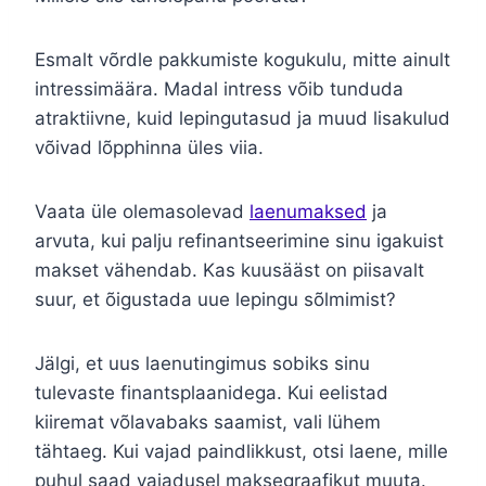
Esmalt võrdle pakkumiste kogukulu, mitte ainult
intressimäära. Madal intress võib tunduda
atraktiivne, kuid lepingutasud ja muud lisakulud
võivad lõpphinna üles viia.
Vaata üle olemasolevad
laenumaksed
ja
arvuta, kui palju refinantseerimine sinu igakuist
makset vähendab. Kas kuusääst on piisavalt
suur, et õigustada uue lepingu sõlmimist?
Jälgi, et uus laenutingimus sobiks sinu
tulevaste finantsplaanidega. Kui eelistad
kiiremat võlavabaks saamist, vali lühem
tähtaeg. Kui vajad paindlikkust, otsi laene, mille
puhul saad vajadusel maksegraafikut muuta.