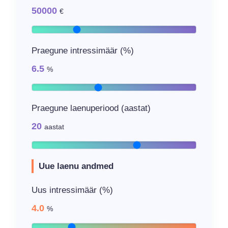
50000
€
Praegune intressimäär (%)
6.5
%
Praegune laenuperiood (aastat)
20
aastat
Uue laenu andmed
Uus intressimäär (%)
4.0
%