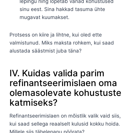
lepingu ning lõpetab vanad kohustused
sinu eest. Sina hakkad tasuma ühte
mugavat kuumakset.
Protsess on kiire ja lihtne, kui oled ette
valmistunud. Miks maksta rohkem, kui saad
alustada säästmist juba täna?
IV. Kuidas valida parim
refinantseerimislaen oma
olemasolevate kohustuste
katmiseks?
Refinantseerimislaen on mõistlik valik vaid siis,
kui saad sellega reaalselt kulusid kokku hoida.
Millele siis tähelepanu pöörata?