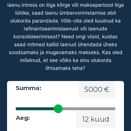
laenu intress on liiga kõrge või makseperiood liiga
lühike, saad laenu ümbervormistamise abil
olukorda parandada. Võib-olla oled kuulnud ka
refinantseerimislaenust või laenude
konsolideerimisest? Need ongi viisid, kuidas
saad mitmed kallid laenud ühendada üheks
soodsamaks ja mugavamaks makseks. Kas oled
mõelnud, et see võiks ka sinu olukorda
lihtsamaks teha?
Summa:
5000 €
Aeg:
12 kuud