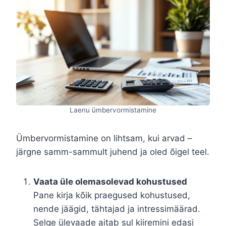
Laenu ümbervormistamine
Ümbervormistamine on lihtsam, kui arvad –
järgne samm-sammult juhend ja oled õigel teel.
Vaata üle olemasolevad kohustused
Pane kirja kõik praegused kohustused,
nende jäägid, tähtajad ja intressimäärad.
Selge ülevaade aitab sul kiiremini edasi