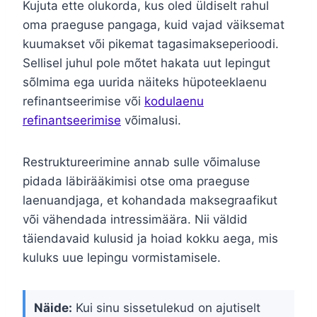
Kujuta ette olukorda, kus oled üldiselt rahul
oma praeguse pangaga, kuid vajad väiksemat
kuumakset või pikemat tagasimakseperioodi.
Sellisel juhul pole mõtet hakata uut lepingut
sõlmima ega uurida näiteks hüpoteeklaenu
refinantseerimise või
kodulaenu
refinantseerimise
võimalusi.
Restruktureerimine annab sulle võimaluse
pidada läbirääkimisi otse oma praeguse
laenuandjaga, et kohandada maksegraafikut
või vähendada intressimäära. Nii väldid
täiendavaid kulusid ja hoiad kokku aega, mis
kuluks uue lepingu vormistamisele.
Näide:
Kui sinu sissetulekud on ajutiselt