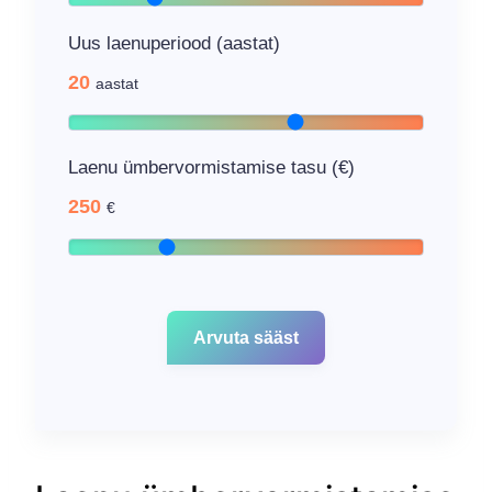
Uus laenuperiood (aastat)
20
aastat
Laenu ümbervormistamise tasu (€)
250
€
Arvuta sääst