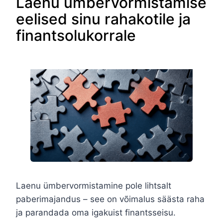
Laenu ümbervormistamise
eelised sinu rahakotile ja
finantsolukorrale
Laenu ümbervormistamine pole lihtsalt
paberimajandus – see on võimalus säästa raha
ja parandada oma igakuist finantsseisu.