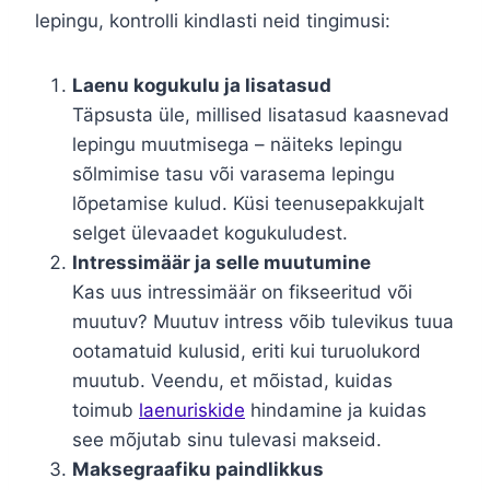
lepingu, kontrolli kindlasti neid tingimusi:
Laenu kogukulu ja lisatasud
Täpsusta üle, millised lisatasud kaasnevad
lepingu muutmisega – näiteks lepingu
sõlmimise tasu või varasema lepingu
lõpetamise kulud. Küsi teenusepakkujalt
selget ülevaadet kogukuludest.
Intressimäär ja selle muutumine
Kas uus intressimäär on fikseeritud või
muutuv? Muutuv intress võib tulevikus tuua
ootamatuid kulusid, eriti kui turuolukord
muutub. Veendu, et mõistad, kuidas
toimub
laenuriskide
hindamine ja kuidas
see mõjutab sinu tulevasi makseid.
Maksegraafiku paindlikkus