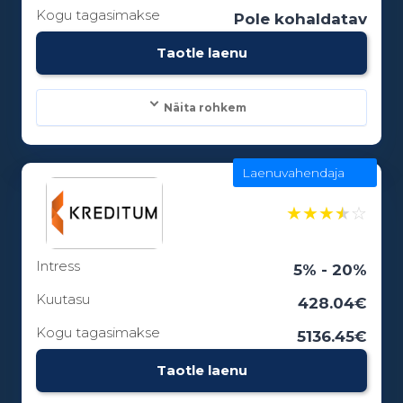
Kogu tagasimakse
Pole kohaldatav
Taotle laenu
Näita rohkem
Laenuvahendaja
Laenusummad:
100 - 5000€
★
★
★
★
☆
Intress
Laenuperiood:
5% - 20%
1 - 0 kuud
Kuutasu
428.04€
Kogu tagasimakse
5136.45€
Vanusepiirang:
Taotle laenu
18