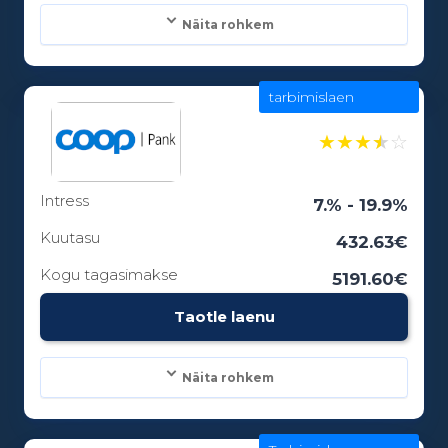
Näita rohkem
tarbimislaen
Laenusummad:
100 - 25000€
★
★
★
★
☆
Intress
Laenuperiood:
7.% - 19.9%
3 - 84 kuud
Kuutasu
432.63€
Kogu tagasimakse
5191.60€
Vanusepiirang:
Taotle laenu
18
Näita rohkem