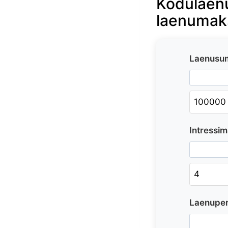
Kodulaenu
laenumak
Laenusu
Intressim
Laenuper