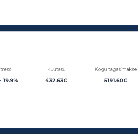
Laenuperiood:
3 - 84 kuud
ntress
Kuutasu
Kogu tagasimakse
- 19.9%
432.63€
5191.60€
Laenuperiood:
6 - 12 kuud