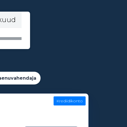
 kuud
aenuvahendaja
Krediidikonto