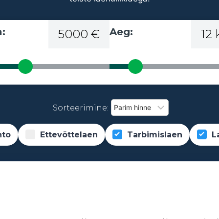
:
Aeg:
5000 €
12
Sorteerimine:
nto
Ettevõttelaen
Tarbimislaen
L