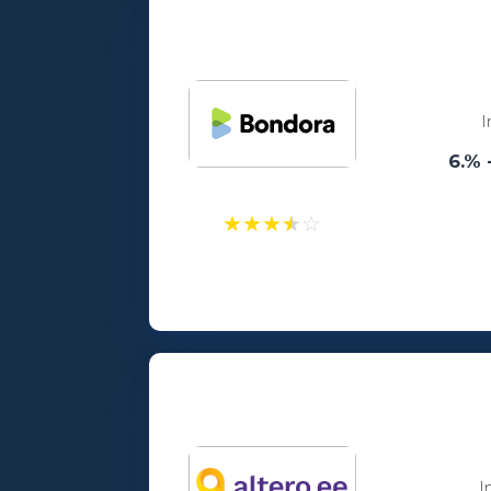
Vanusepiirang:
18
I
6.% 
★
★
★
★
☆
Laenusummad:
100 - 15000€
Vanusepiirang:
18
I