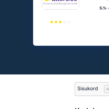
5.% 
★
★
★
☆
☆
Laenusummad:
500 - 25000€
Vanusepiirang:
18
Sisukord