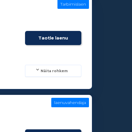
Tarbimislaen
e
Taotle laenu
Näita rohkem
laenuvahendaja
e