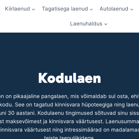
Kiirlaenud
Tagatisega laenud
Autolaenud
Laenuhaldus
Kodulaen
n on pikaajaline pangalaen, mis võimaldab sul osta, ehi
kodu. See on tagatud kinnisvara hüpoteegiga ning laen
uni 30 aastani. Kodulaenu tingimused sõltuvad sinu siss
t maksevõimest ja kinnisvara väärtusest. Laenusumma 
innisvara väärtusest ning intressimäärad on madalama
teiste laenuliikidega.