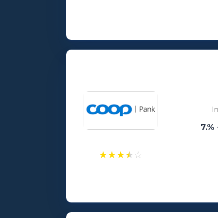
Laenusummad:
100 - 25000€
Vanusepiirang:
18
I
7.% 
★
★
★
★
☆
Laenusummad:
300 - 25000€