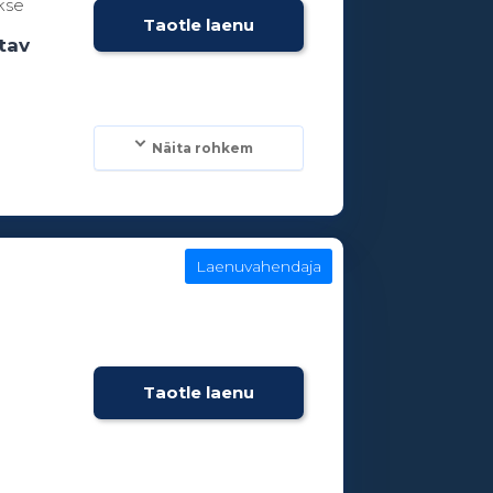
kse
Taotle laenu
tav
Näita rohkem
Laenuvahendaja
Taotle laenu