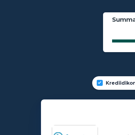
Summa
Krediidiko