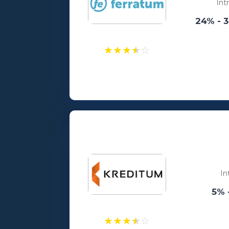
Int
24% - 
★
★
★
★
☆
Laenusummad:
100 - 5000€
Vanusepiirang:
18
In
5% 
★
★
★
★
☆