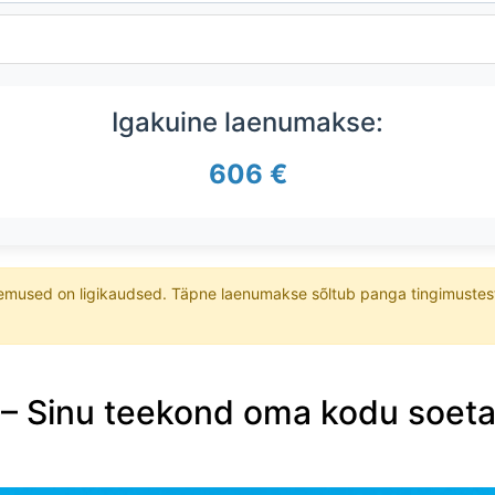
Igakuine laenumakse:
606 €
lemused on ligikaudsed. Täpne laenumakse sõltub panga tingimustest j
 – Sinu teekond oma kodu soet