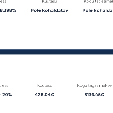
ress
Kuutasu
Kogu tagasima
38.398%
Pole kohaldatav
Pole kohalda
Laenuperiood:
1 - 0 kuud
tress
Kuutasu
Kogu tagasimakse
- 20%
428.04€
5136.45€