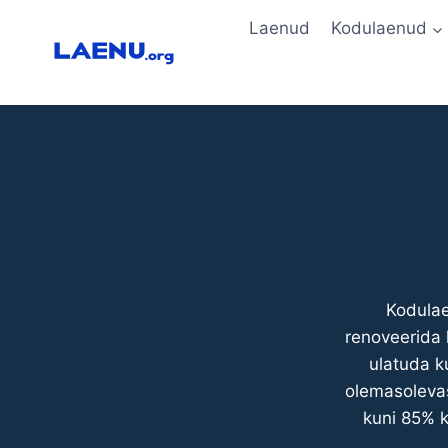
Skip
Laenud
Kodulaenud
to
content
Kodulae
renoveerida 
ulatuda k
olemasolevas
kuni 85% k