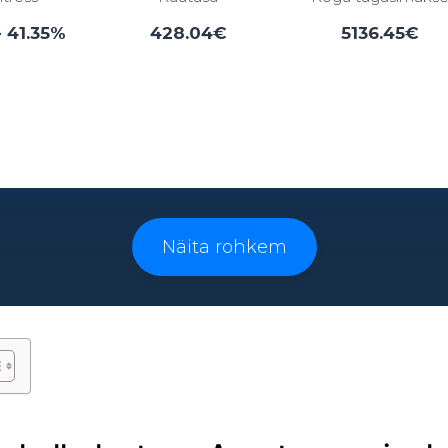
- 41.35%
428.04€
5136.45€
Laenuperiood:
3 - 96 kuud
Näita rohkem