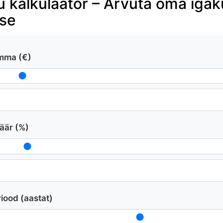
 kalkulaator – Arvuta oma igak
se
mma (€)
äär (%)
iood (aastat)