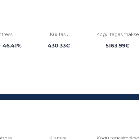
ntress
Kuutasu
Kogu tagasimaks
- 46.41%
430.33€
5163.99€
Laenuperiood:
3 - 84 kuud
ntress
Kuutasu
Kogu tagasimaks