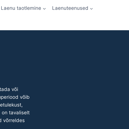
Laenu taotlemine
Laenuteenused
tada või
uperiood võib
etulekust,
on tavaliselt
d võrreldes