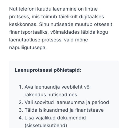
Nutitelefoni kaudu laenamine on lihtne
protsess, mis toimub täielikult digitaalses
keskkonnas. Sinu nutiseade muutub otseselt
finantsportaaliks, võimaldades läbida kogu
laenutaotluse protsessi vaid mõne
näpuliigutusega.
Laenuprotsessi põhietapid:
Ava laenuandja veebileht või
rakendus nutiseadmes
Vali soovitud laenusumma ja periood
Täida isikuandmed ja finantsteave
Lisa vajalikud dokumendid
(sissetulekutõend)