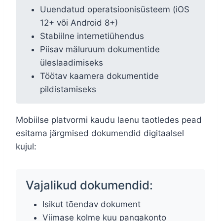
Uuendatud operatsioonisüsteem (iOS
12+ või Android 8+)
Stabiilne internetiühendus
Piisav mäluruum dokumentide
üleslaadimiseks
Töötav kaamera dokumentide
pildistamiseks
Mobiilse platvormi kaudu laenu taotledes pead
esitama järgmised dokumendid digitaalsel
kujul:
Vajalikud dokumendid:
Isikut tõendav dokument
Viimase kolme kuu pangakonto