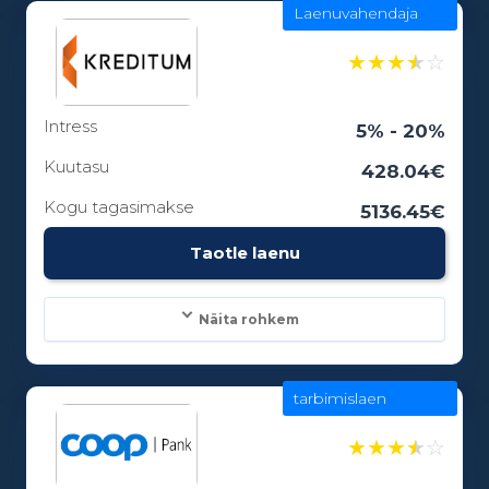
Laenuvahendaja
Laenusummad:
100 - 5000€
★
★
★
★
☆
Intress
Laenuperiood:
5% - 20%
1 - 0 kuud
Kuutasu
428.04€
Kogu tagasimakse
5136.45€
Vanusepiirang:
Taotle laenu
18
Näita rohkem
tarbimislaen
Laenusummad:
100 - 25000€
★
★
★
★
☆