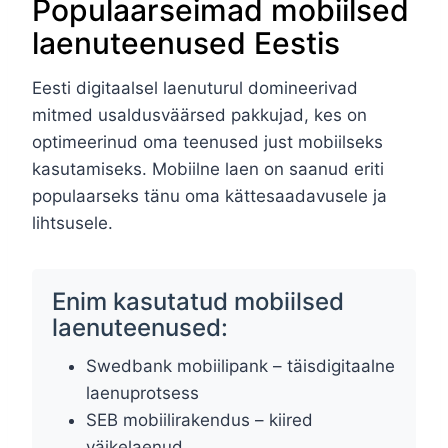
Populaarseimad mobiilsed
laenuteenused Eestis
Eesti digitaalsel laenuturul domineerivad
mitmed usaldusväärsed pakkujad, kes on
optimeerinud oma teenused just mobiilseks
kasutamiseks. Mobiilne laen on saanud eriti
populaarseks tänu oma kättesaadavusele ja
lihtsusele.
Enim kasutatud mobiilsed
laenuteenused:
Swedbank mobiilipank – täisdigitaalne
laenuprotsess
SEB mobiilirakendus – kiired
väikelaenud