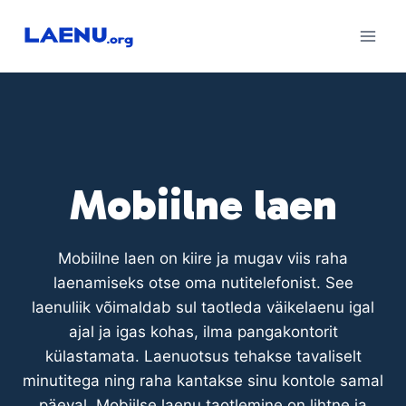
Skip
to
content
Mobiilne laen
Mobiilne laen on kiire ja mugav viis raha
laenamiseks otse oma nutitelefonist. See
laenuliik võimaldab sul taotleda väikelaenu igal
ajal ja igas kohas, ilma pangakontorit
külastamata. Laenuotsus tehakse tavaliselt
minutitega ning raha kantakse sinu kontole samal
päeval. Mobiilse laenu taotlemine on lihtne ja