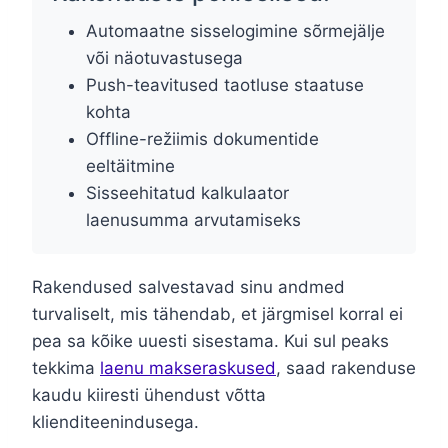
Automaatne sisselogimine sõrmejälje
või näotuvastusega
Push-teavitused taotluse staatuse
kohta
Offline-režiimis dokumentide
eeltäitmine
Sisseehitatud kalkulaator
laenusumma arvutamiseks
Rakendused salvestavad sinu andmed
turvaliselt, mis tähendab, et järgmisel korral ei
pea sa kõike uuesti sisestama. Kui sul peaks
tekkima
laenu makseraskused
, saad rakenduse
kaudu kiiresti ühendust võtta
klienditeenindusega.