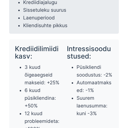
Krediidiajalugu
Sissetuleku suurus
Laenuperiood
Kliendisuhte pikkus
Krediidilimiidi
Intressisoodu
kasv:
stused:
3 kuud
Püsikliendi
õigeaegseid
soodustus: -2%
makseid: +25%
Automaatmaks
6 kuud
ed: -1%
püsikliendina:
Suurem
+50%
laenusumma:
12 kuud
kuni -3%
probleemideta: