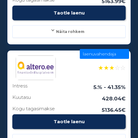
5163.99€
Vanusepiirang:
Taotle laenu
18
Näita rohkem
laenuvahendaja
Laenusummad:
100 - 15000€
★
★
★
☆
☆
Intress
Laenuperiood:
5.% - 41.35%
3 - 84 kuud
Kuutasu
428.04€
Kogu tagasimakse
5136.45€
Vanusepiirang:
Taotle laenu
18