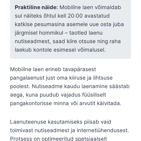
Praktiline näide:
Mobiilne laen võimaldab
sul näiteks õhtul kell 20:00 avastatud
katkise pesumasina asemele uue osta juba
järgmisel hommikul – taotled laenu
nutiseadmest, saad kiire otsuse ning raha
laekub kontole esimesel võimalusel.
Mobiilne laen erineb tavapärasest
pangalaenust just oma kiiruse ja lihtsuse
poolest. Nutiseadme kaudu laenamine säästab
aega, kuna puudub vajadus füüsiliselt
pangakontorisse minna või arvutit käivitada.
Laenuteenuse kasutamiseks piisab vaid
toimivast nutiseadmest ja internetiühendusest.
Protsess on optimeeritud spetsiaalselt