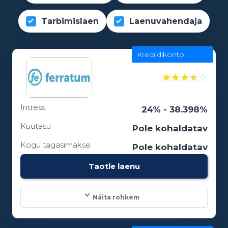
Tarbimislaen
Laenuvahendaja
Krediidikonto
★
★
★
★
☆
Intress
24% - 38.398%
Kuutasu
Pole kohaldatav
Kogu tagasimakse
Pole kohaldatav
Taotle laenu
Näita rohkem