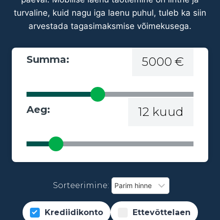
turvaline, kuid nagu iga laenu puhul, tuleb ka siin
arvestada tagasimaksmise võimekusega.
Summa:
5000 €
Aeg:
12 kuud
Sorteerimine:
Krediidikonto
Ettevõttelaen