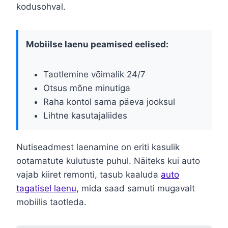
kodusohval.
Mobiilse laenu peamised eelised:
Taotlemine võimalik 24/7
Otsus mõne minutiga
Raha kontol sama päeva jooksul
Lihtne kasutajaliides
Nutiseadmest laenamine on eriti kasulik
ootamatute kulutuste puhul. Näiteks kui auto
vajab kiiret remonti, tasub kaaluda
auto
tagatisel laenu
, mida saad samuti mugavalt
mobiilis taotleda.