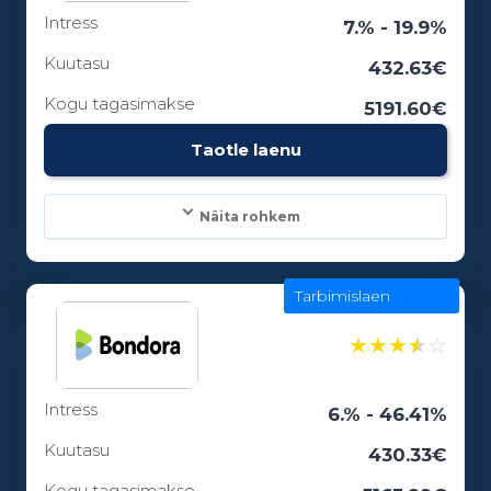
Intress
Laenuperiood:
7.% - 19.9%
3 - 84 kuud
Kuutasu
432.63€
Kogu tagasimakse
5191.60€
Vanusepiirang:
Taotle laenu
18
Näita rohkem
Tarbimislaen
Laenusummad:
300 - 25000€
★
★
★
★
☆
Intress
Laenuperiood:
6.% - 46.41%
6 - 12 kuud
Kuutasu
430.33€
Kogu tagasimakse