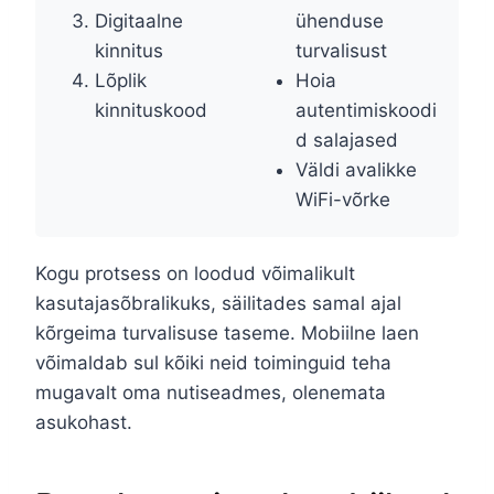
Digitaalne
ühenduse
kinnitus
turvalisust
Lõplik
Hoia
kinnituskood
autentimiskoodi
d salajased
Väldi avalikke
WiFi-võrke
Kogu protsess on loodud võimalikult
kasutajasõbralikuks, säilitades samal ajal
kõrgeima turvalisuse taseme. Mobiilne laen
võimaldab sul kõiki neid toiminguid teha
mugavalt oma nutiseadmes, olenemata
asukohast.