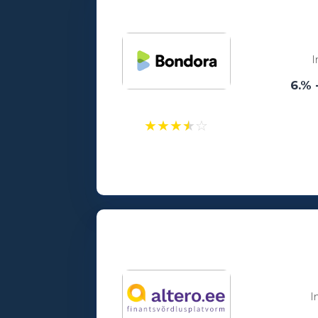
Vanusepiirang:
18
I
6.% 
★
★
★
★
☆
Laenusummad:
100 - 15000€
Vanusepiirang:
18
I