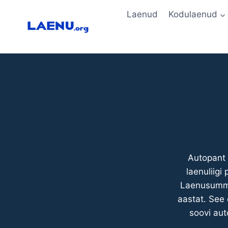
Skip
Laenud
Kodulaenud
to
content
Autopant 
laenuliigi
Laenusumma 
aastat. See 
soovi aut