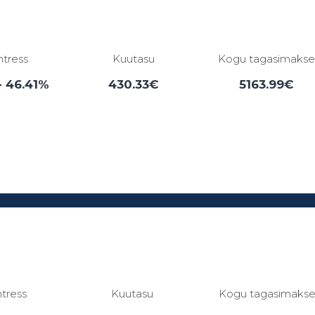
ntress
Kuutasu
Kogu tagasimaks
- 46.41%
430.33€
5163.99€
Laenuperiood:
3 - 84 kuud
ntress
Kuutasu
Kogu tagasimaks