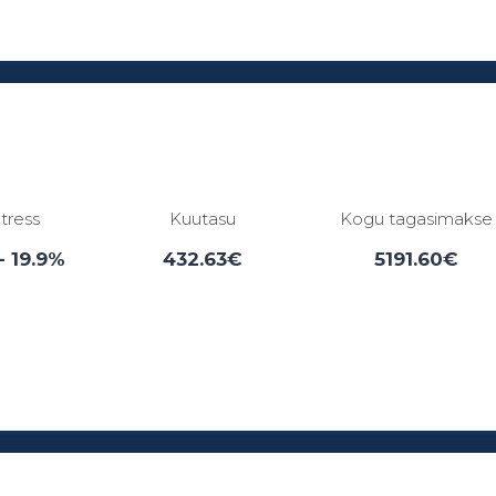
Laenuperiood:
3 - 84 kuud
ntress
Kuutasu
Kogu tagasimakse
- 19.9%
432.63€
5191.60€
Laenuperiood:
6 - 12 kuud