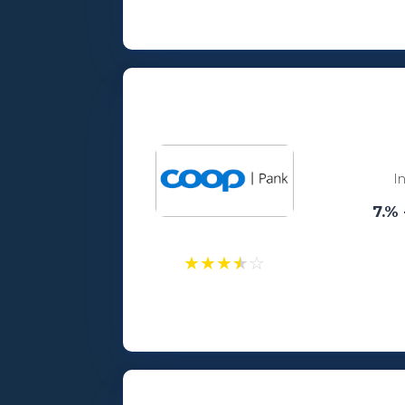
Laenusummad:
100 - 25000€
Vanusepiirang:
18
I
7.% 
★
★
★
★
☆
Laenusummad:
300 - 25000€