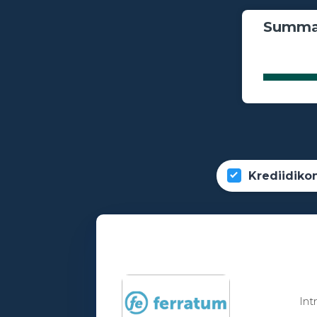
Summa
Krediidiko
Int