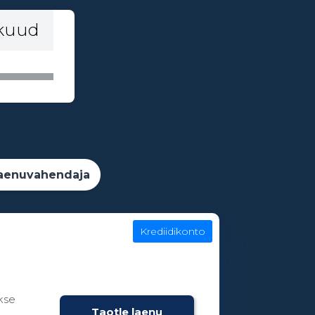
 kuud
aenuvahendaja
Krediidikonto
kse
Taotle laenu