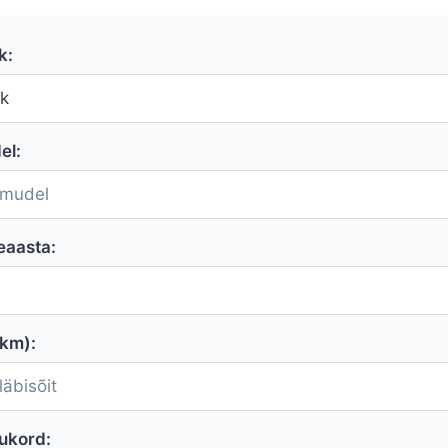
k:
el:
eaasta:
(km):
sukord: