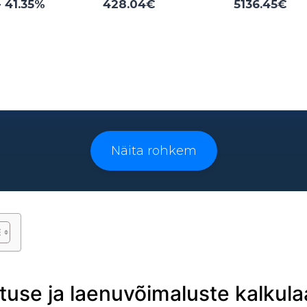
- 41.35%
428.04€
5136.45€
Laenuperiood:
3 - 96 kuud
Näita rohkem
tuse ja laenuvõimaluste kalkula