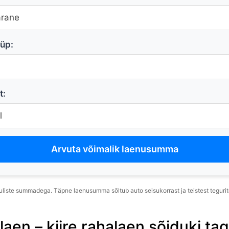
üüp:
t:
Arvuta võimalik laenusumma
liste summadega. Täpne laenusumma sõltub auto seisukorrast ja teistest tegurit
aen – kiire rahalaen sõiduki tag