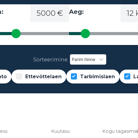
:
Aeg:
5000 €
12
Sorteerimine:
nto
Ettevõttelaen
Tarbimislaen
L
ress
Kuutasu
Kogu tagasima