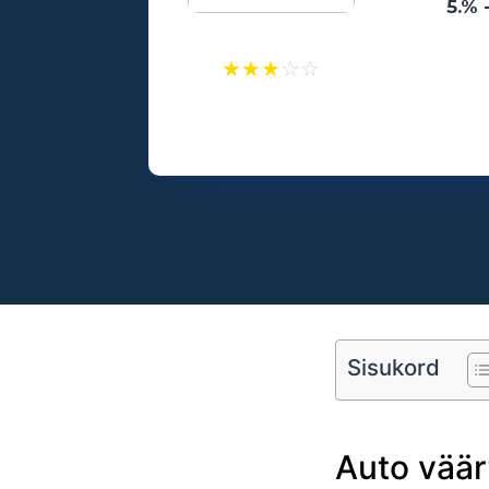
5.% 
★
★
★
☆
☆
Laenusummad:
500 - 25000€
Vanusepiirang:
18
Sisukord
Auto väär