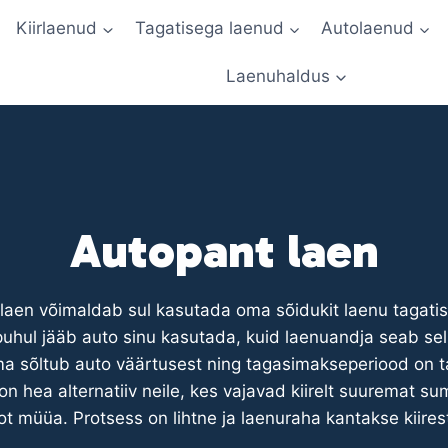
Kiirlaenud
Tagatisega laenud
Autolaenud
Laenuhaldus
Autopant laen
laen võimaldab sul kasutada oma sõidukit laenu tagatis
 puhul jääb auto sinu kasutada, kuid laenuandja seab sel
sõltub auto väärtusest ning tagasimakseperiood on ta
on hea alternatiiv neile, kes vajavad kiirelt suuremat su
ot müüa. Protsess on lihtne ja laenuraha kantakse kiirest