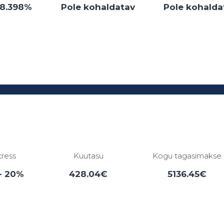
38.398%
Pole kohaldatav
Pole kohalda
Laenuperiood:
1 - 0 kuud
tress
Kuutasu
Kogu tagasimakse
- 20%
428.04€
5136.45€