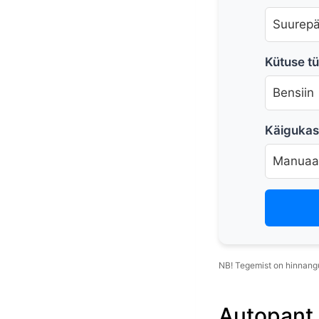
Kütuse t
Käigukas
NB! Tegemist on hinnangu
Autopant l