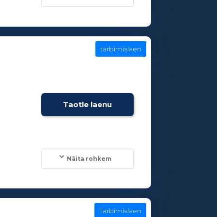
tarbimislaen
Taotle laenu
Näita rohkem
Tarbimislaen