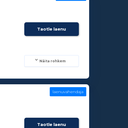
e
Taotle laenu
Näita rohkem
laenuvahendaja
e
Taotle laenu