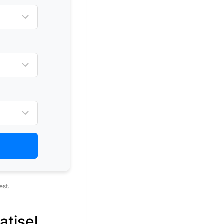
est.
atisel