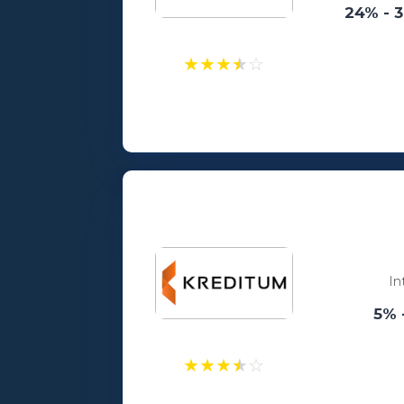
24% - 
★
★
★
★
☆
Laenusummad:
100 - 5000€
Vanusepiirang:
18
In
5% 
★
★
★
★
☆