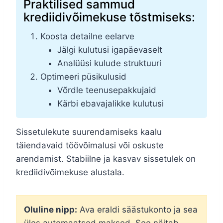
Praktilised sammud
krediidivõimekuse tõstmiseks:
Koosta detailne eelarve
Jälgi kulutusi igapäevaselt
Analüüsi kulude struktuuri
Optimeeri püsikulusid
Võrdle teenusepakkujaid
Kärbi ebavajalikke kulutusi
Sissetulekute suurendamiseks kaalu
täiendavaid töövõimalusi või oskuste
arendamist. Stabiilne ja kasvav sissetulek on
krediidivõimekuse alustala.
Oluline nipp:
Ava eraldi säästukonto ja sea
üles automaatsed maksed. See näitab