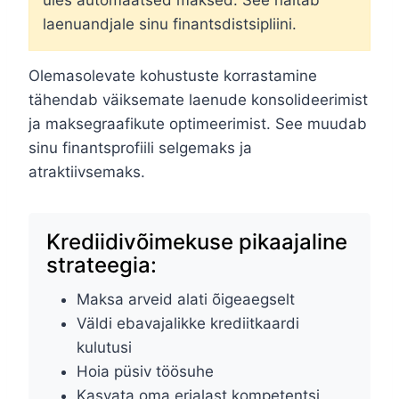
laenuandjale sinu finantsdistsipliini.
Olemasolevate kohustuste korrastamine
tähendab väiksemate laenude konsolideerimist
ja maksegraafikute optimeerimist. See muudab
sinu finantsprofiili selgemaks ja
atraktiivsemaks.
Krediidivõimekuse pikaajaline
strateegia:
Maksa arveid alati õigeaegselt
Väldi ebavajalikke krediitkaardi
kulutusi
Hoia püsiv töösuhe
Kasvata oma erialast kompetentsi