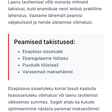
Laenu taotlemisel võib esineda mitmeid
takistusi, kuid enamikule neist leidub praktiline
lahendus. Vaatame lähemalt peamisi
väljakutseid ja nende ületamise võimalusi.
Peamised takistused:
Ebapiisav sissetulek
Ebaregulaarne töötasu
Puudulik tööstaaž
Varasemad maksehäired
Ebapiisava sissetuleku korral tasub kaaluda
lisasissetuleku võimalusi või laenu taotlemist
väiksemas summas. Sageli aitab ka kulude
optimeerimine näidata paremat maksevõimet.