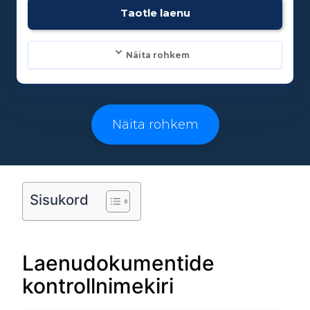
Vanusepiirang:
Taotle laenu
18
Näita rohkem
Laenusummad:
500 - 25000€
Näita rohkem
Laenuperiood:
3 - 96 kuud
Sisukord
Vanusepiirang:
Laenudokumentide
18
kontrollnimekiri