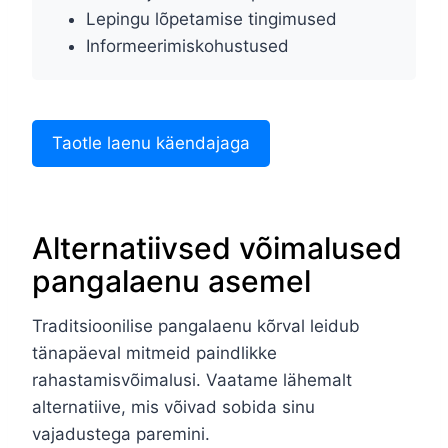
Lepingu lõpetamise tingimused
Informeerimiskohustused
Taotle laenu käendajaga
Alternatiivsed võimalused
pangalaenu asemel
Traditsioonilise pangalaenu kõrval leidub
tänapäeval mitmeid paindlikke
rahastamisvõimalusi. Vaatame lähemalt
alternatiive, mis võivad sobida sinu
vajadustega paremini.