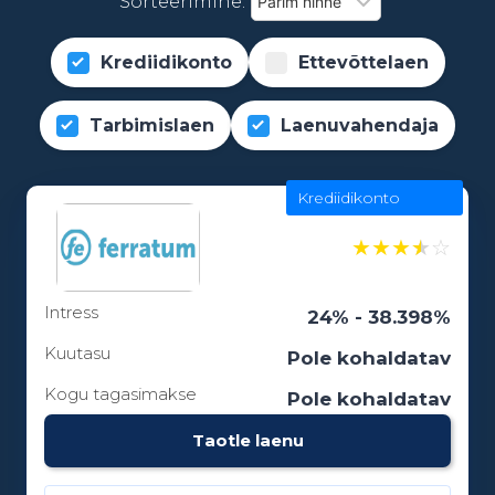
Sorteerimine:
Krediidikonto
Ettevõttelaen
Tarbimislaen
Laenuvahendaja
Krediidikonto
★
★
★
★
☆
Intress
24% - 38.398%
Kuutasu
Pole kohaldatav
Kogu tagasimakse
Pole kohaldatav
Taotle laenu