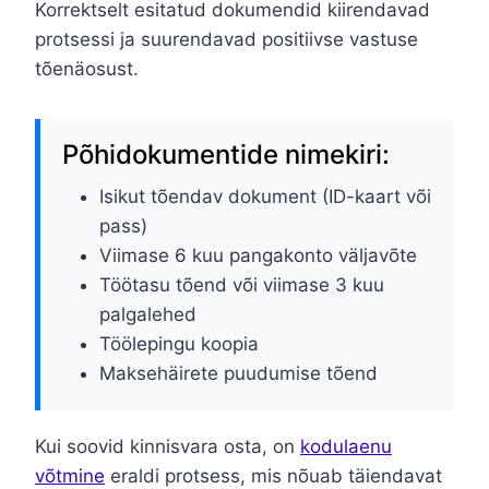
Korrektselt esitatud dokumendid kiirendavad
protsessi ja suurendavad positiivse vastuse
tõenäosust.
Põhidokumentide nimekiri:
Isikut tõendav dokument (ID-kaart või
pass)
Viimase 6 kuu pangakonto väljavõte
Töötasu tõend või viimase 3 kuu
palgalehed
Töölepingu koopia
Maksehäirete puudumise tõend
Kui soovid kinnisvara osta, on
kodulaenu
võtmine
eraldi protsess, mis nõuab täiendavat