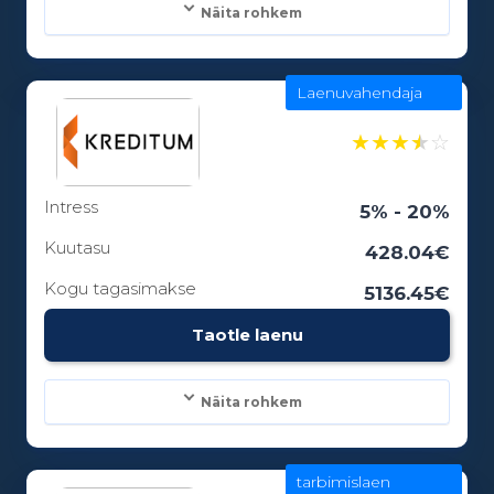
Näita rohkem
Laenuvahendaja
Laenusummad:
100 - 5000€
★
★
★
★
☆
Intress
Laenuperiood:
5% - 20%
1 - 0 kuud
Kuutasu
428.04€
Kogu tagasimakse
5136.45€
Vanusepiirang:
Taotle laenu
18
Näita rohkem
tarbimislaen
Laenusummad: