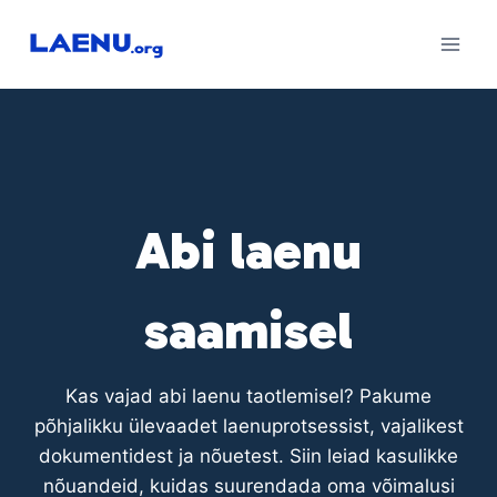
Skip
to
content
Abi laenu
saamisel
Kas vajad abi laenu taotlemisel? Pakume
põhjalikku ülevaadet laenuprotsessist, vajalikest
dokumentidest ja nõuetest. Siin leiad kasulikke
nõuandeid, kuidas suurendada oma võimalusi