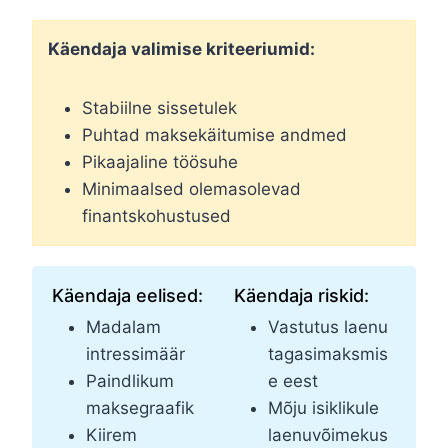
Käendaja valimise kriteeriumid:
Stabiilne sissetulek
Puhtad maksekäitumise andmed
Pikaajaline töösuhe
Minimaalsed olemasolevad
finantskohustused
Käendaja eelised:
Käendaja riskid:
Madalam
Vastutus laenu
intressimäär
tagasimaksmis
Paindlikum
e eest
maksegraafik
Mõju isiklikule
Kiirem
laenuvõimekus