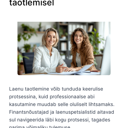
taotlemisel
Laenu taotlemine võib tunduda keerulise
protsessina, kuid professionaalse abi
kasutamine muudab selle oluliselt lihtsamaks.
Finantsnõustajad ja laenuspetsialistid aitavad
sul navigeerida läbi kogu protsessi, tagades
parima võimaliku tulemuse.