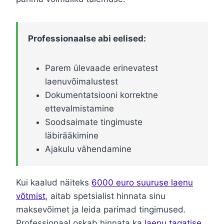
Professionaalse abi eelised:
Parem ülevaade erinevatest
laenuvõimalustest
Dokumentatsiooni korrektne
ettevalmistamine
Soodsaimate tingimuste
läbirääkimine
Ajakulu vähendamine
Kui kaalud näiteks
6000 euro suuruse laenu
võtmist
, aitab spetsialist hinnata sinu
maksevõimet ja leida parimad tingimused.
Professionaal oskab hinnata ka
laenu tagatise