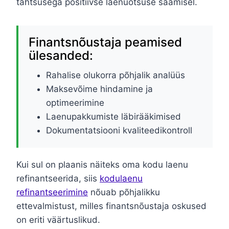
tähtsusega positiivse laenuotsuse saamisel.
Finantsnõustaja peamised
ülesanded:
Rahalise olukorra põhjalik analüüs
Maksevõime hindamine ja
optimeerimine
Laenupakkumiste läbirääkimised
Dokumentatsiooni kvaliteedikontroll
Kui sul on plaanis näiteks oma kodu laenu
refinantseerida, siis
kodulaenu
refinantseerimine
nõuab põhjalikku
ettevalmistust, milles finantsnõustaja oskused
on eriti väärtuslikud.