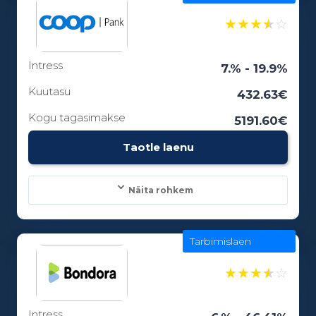
100 - 25000€
★
★
★
★
☆
Intress
Laenuperiood:
7.% - 19.9%
3 - 84 kuud
Kuutasu
432.63€
Kogu tagasimakse
5191.60€
Vanusepiirang:
Taotle laenu
18
Näita rohkem
Tarbimislaen
Laenusummad:
300 - 25000€
★
★
★
★
☆
Intress
Laenuperiood: