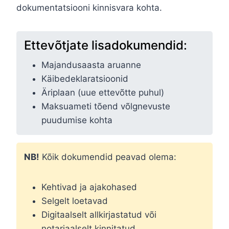
dokumentatsiooni kinnisvara kohta.
Ettevõtjate lisadokumendid:
Majandusaasta aruanne
Käibedeklaratsioonid
Äriplaan (uue ettevõtte puhul)
Maksuameti tõend võlgnevuste
puudumise kohta
NB!
Kõik dokumendid peavad olema:
Kehtivad ja ajakohased
Selgelt loetavad
Digitaalselt allkirjastatud või
notariaalselt kinnitatud