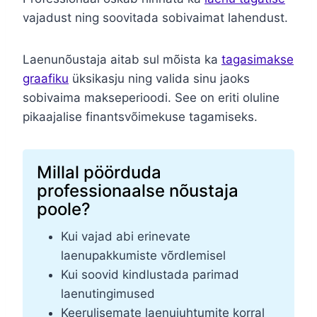
vajadust ning soovitada sobivaimat lahendust.
Laenunõustaja aitab sul mõista ka
tagasimakse
graafiku
üksikasju ning valida sinu jaoks
sobivaima makseperioodi. See on eriti oluline
pikaajalise finantsvõimekuse tagamiseks.
Millal pöörduda
professionaalse nõustaja
poole?
Kui vajad abi erinevate
laenupakkumiste võrdlemisel
Kui soovid kindlustada parimad
laenutingimused
Keerulisemate laenujuhtumite korral