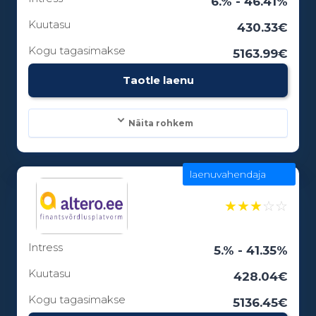
6.% - 46.41%
6 - 12 kuud
Kuutasu
430.33€
Kogu tagasimakse
5163.99€
Vanusepiirang:
Taotle laenu
18
Näita rohkem
laenuvahendaja
Laenusummad:
100 - 15000€
★
★
★
☆
☆
Intress
Laenuperiood:
5.% - 41.35%
3 - 84 kuud
Kuutasu
428.04€
Kogu tagasimakse
5136.45€