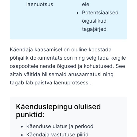
laenuotsus
ele
Potentsiaalsed
õiguslikud
tagajärjed
Käendaja kaasamisel on oluline koostada
põhjalik dokumentatsioon ning selgitada kõigile
osapooltele nende õigused ja kohustused. See
aitab vältida hilisemaid arusaamatusi ning
tagab läbipaistva laenuprotsessi.
Käenduslepingu olulised
punktid:
Käenduse ulatus ja periood
Käendaja vastutuse piirid