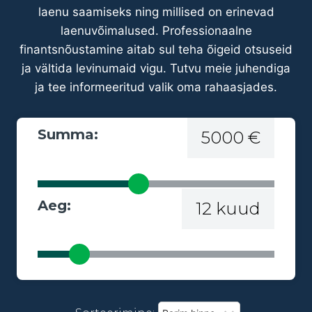
laenu saamiseks ning millised on erinevad
laenuvõimalused. Professionaalne
finantsnõustamine aitab sul teha õigeid otsuseid
ja vältida levinumaid vigu. Tutvu meie juhendiga
ja tee informeeritud valik oma rahaasjades.
Summa:
5000 €
Aeg:
12 kuud