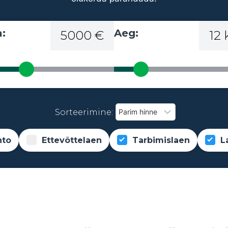
:
Aeg:
5000 €
12
Sorteerimine:
nto
Ettevõttelaen
Tarbimislaen
L