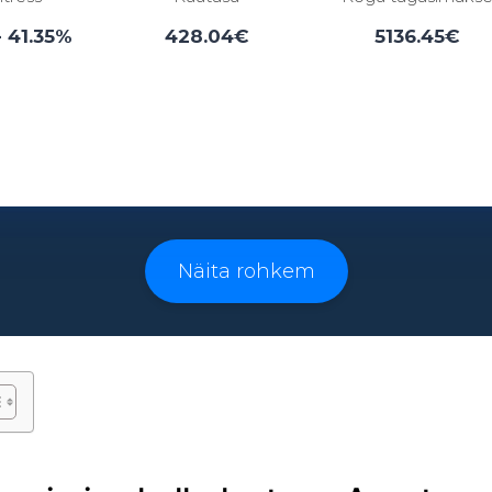
- 41.35%
428.04€
5136.45€
Laenuperiood:
3 - 96 kuud
Näita rohkem