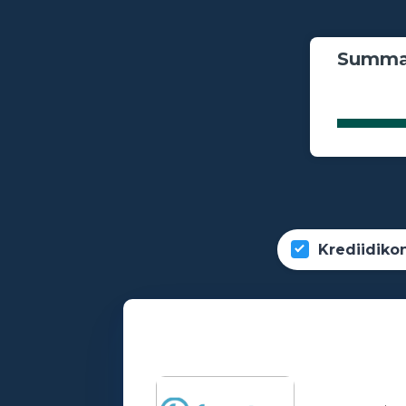
Summa
Krediidiko