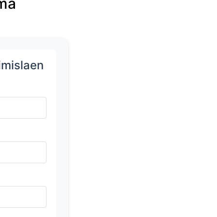
oma
imislaen