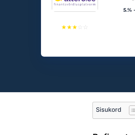
5.% 
★
★
★
☆
☆
Laenusummad:
500 - 25000€
Vanusepiirang:
18
Sisukord