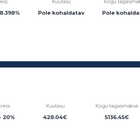
ress
Kuutasu
Kogu tagasima
38.398%
Pole kohaldatav
Pole kohalda
Laenuperiood:
1 - 0 kuud
tress
Kuutasu
Kogu tagasimakse
- 20%
428.04€
5136.45€