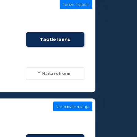
Tarbimislaen
e
Taotle laenu
Näita rohkem
laenuvahendaja
e