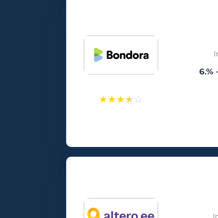
Vanusepiirang:
18
I
6.% 
★
★
★
★
☆
Laenusummad:
100 - 15000€
Vanusepiirang:
18
I