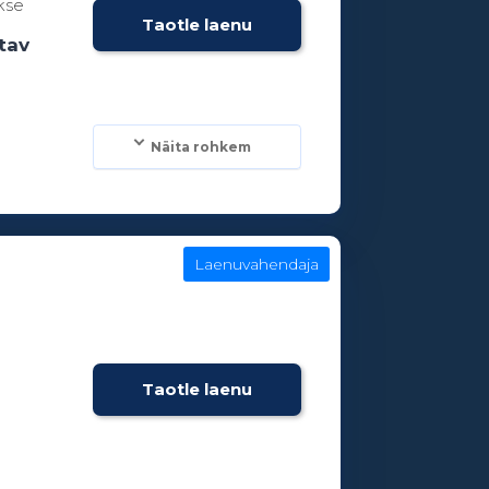
kse
Taotle laenu
tav
Näita rohkem
Laenuvahendaja
Taotle laenu