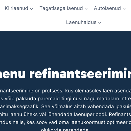
Kiirlaenud
Tagatisega laenud
Autolaenud
Laenuhaldus
aenu refinantseerimi
inantseerimine on protsess, kus olemasolev laen asend
is võib pakkuda paremaid tingimusi nagu madalam intre
simaksegraafik. See võimalus aitab vähendada igakui
tu laenu üheks või lühendada laenuperioodi. Refinant
endus neile, kes soovivad oma laenukoormust optimeerida
olukorda parandada.