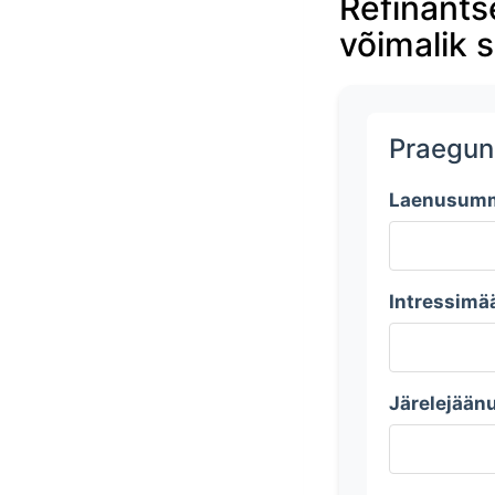
Refinants
võimalik 
Praegun
Laenusumm
Intressimä
Järelejään