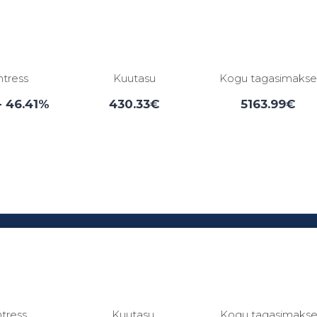
ntress
Kuutasu
Kogu tagasimaks
- 46.41%
430.33€
5163.99€
Laenuperiood:
3 - 84 kuud
ntress
Kuutasu
Kogu tagasimaks