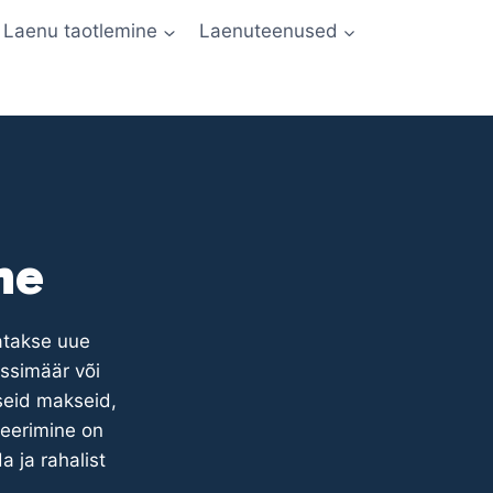
Laenu taotlemine
Laenuteenused
ne
atakse uue
ssimäär või
seid makseid,
seerimine on
 ja rahalist