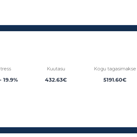
Laenuperiood:
3 - 84 kuud
ntress
Kuutasu
Kogu tagasimakse
- 19.9%
432.63€
5191.60€
Laenuperiood:
6 - 12 kuud