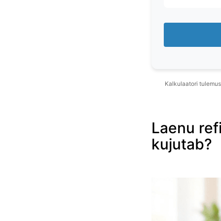
Kalkulaatori tulemu
Laenu ref
kujutab?