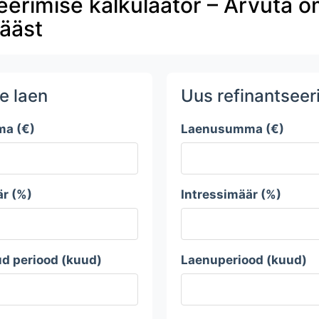
eerimise kalkulaator – Arvuta 
sääst
e laen
Uus refinantseer
a (€)
Laenusumma (€)
är (%)
Intressimäär (%)
ud periood (kuud)
Laenuperiood (kuud)