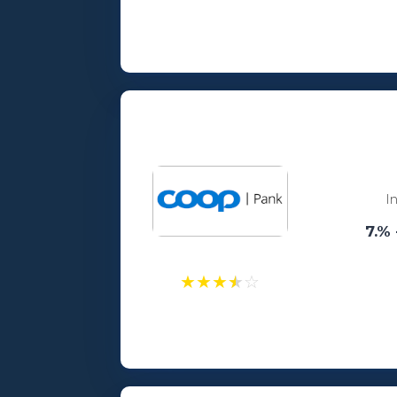
Laenusummad:
100 - 25000€
Vanusepiirang:
18
I
7.% 
★
★
★
★
☆
Laenusummad:
300 - 25000€