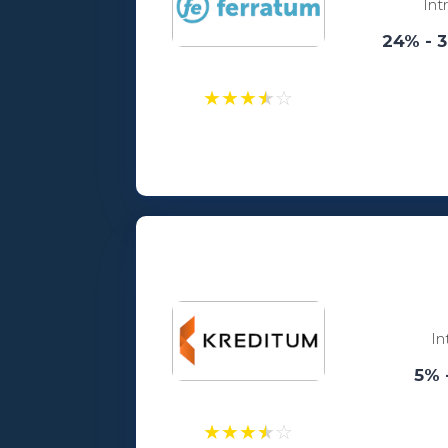
Int
24% - 
★
★
★
★
☆
Laenusummad:
100 - 5000€
Vanusepiirang:
18
In
5% 
★
★
★
★
☆