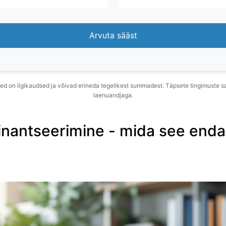
Arvuta sääst
sed on ligikaudsed ja võivad erineda tegelikest summadest. Täpsete tingimuste s
laenuandjaga.
inantseerimine - mida see enda