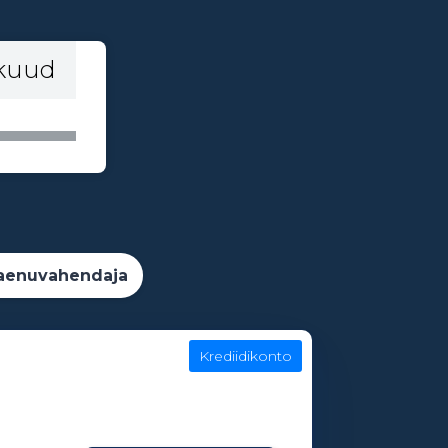
 kuud
aenuvahendaja
Krediidikonto