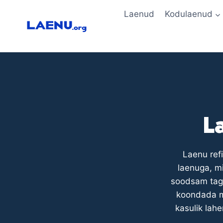
Skip
Laenud
Kodulaenud
to
content
L
Laenu ref
laenuga, m
soodsam taga
koondada mi
kasulik lah