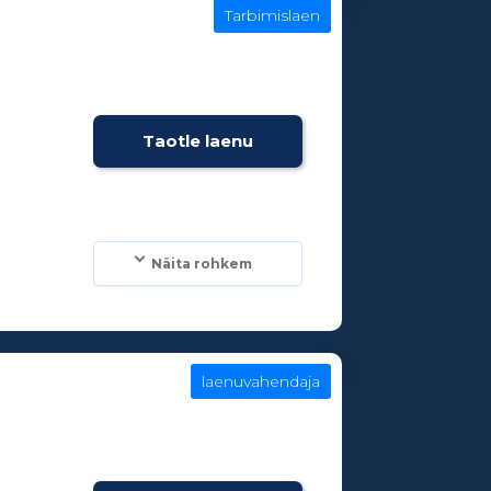
Tarbimislaen
e
Taotle laenu
Näita rohkem
laenuvahendaja
e