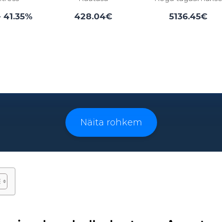
- 41.35%
428.04€
5136.45€
Laenuperiood:
3 - 96 kuud
Näita rohkem