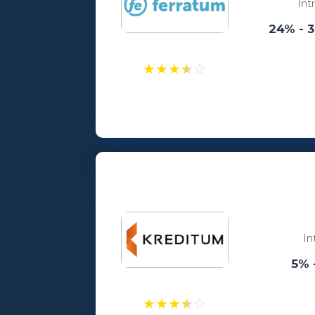
Int
24% - 
★
★
★
★
☆
Laenusummad:
100 - 5000€
Vanusepiirang:
18
In
5% 
★
★
★
★
☆