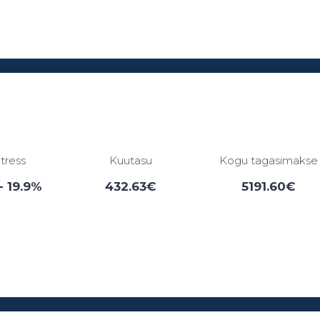
Laenuperiood:
3 - 84 kuud
ntress
Kuutasu
Kogu tagasimakse
- 19.9%
432.63€
5191.60€
Laenuperiood:
6 - 12 kuud