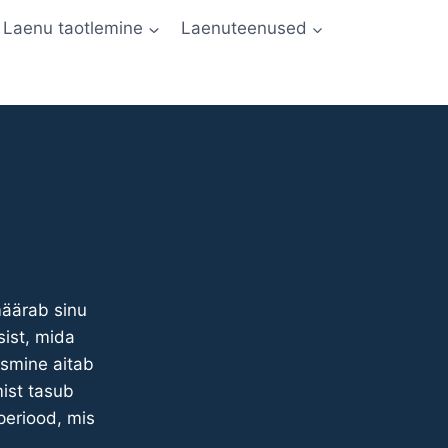
Laenu taotlemine
Laenuteenused
määrab sinu
sist, mida
ksmine aitab
mist tasub
periood, mis