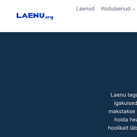
Skip
Laenud
Kodulaenud
to
content
Laenu taga
igakuised
makstakse v
hoida hea
hoolikalt l