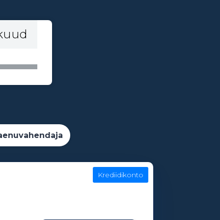
 kuud
aenuvahendaja
Krediidikonto