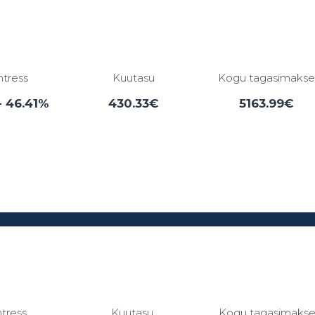
ntress
Kuutasu
Kogu tagasimaks
- 46.41%
430.33€
5163.99€
Laenuperiood:
3 - 84 kuud
ntress
Kuutasu
Kogu tagasimaks