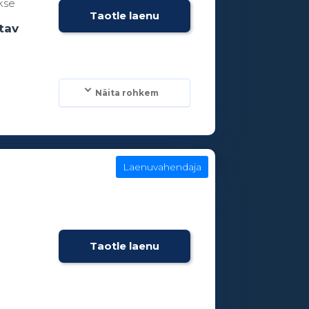
kse
Taotle laenu
tav
Näita rohkem
Laenuvahendaja
Taotle laenu