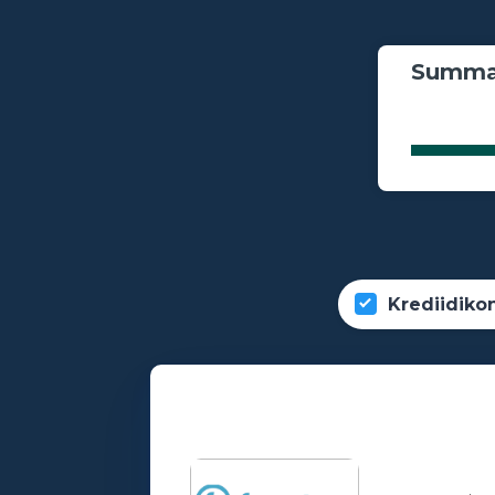
Summa
Krediidiko