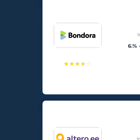
Vanusepiirang:
18
I
6.% 
★
★
★
★
☆
Laenusummad:
100 - 15000€
Vanusepiirang:
18
I