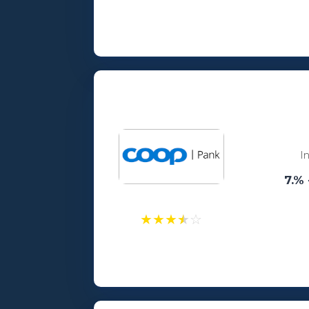
Laenusummad:
100 - 25000€
Vanusepiirang:
18
I
7.% 
★
★
★
★
☆
Laenusummad:
300 - 25000€