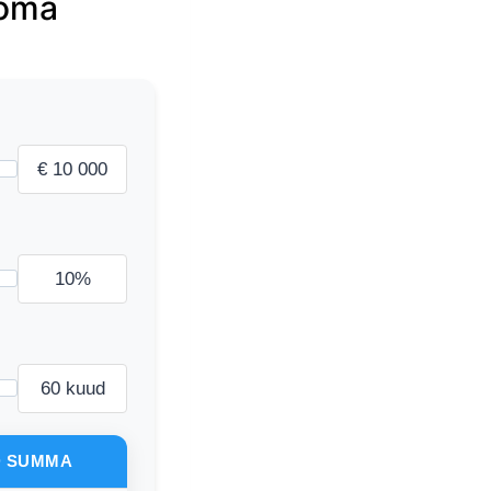
 oma
€ 10 000
10%
60 kuud
D SUMMA