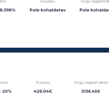
ress
Kuutasu
Kogu tagasima
38.398%
Pole kohaldatav
Pole kohalda
Laenuperiood:
1 - 0 kuud
tress
Kuutasu
Kogu tagasimakse
- 20%
428.04€
5136.45€