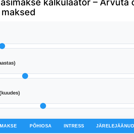
asimakse kalkulaator – Arvuta
d maksed
aastas)
(kuudes)
MAKSE
PÕHIOSA
INTRESS
JÄRELEJÄÄNU