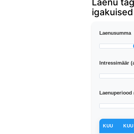
Laenu tag
igakuise
Laenusumma
Intressimäär (
Laenuperiood 
KUU
KUU