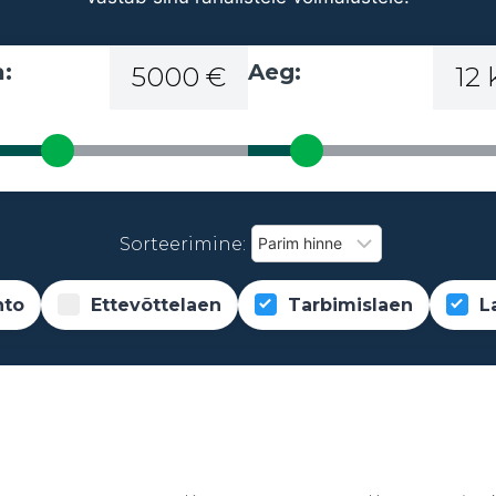
:
Aeg:
5000 €
12
Sorteerimine:
nto
Ettevõttelaen
Tarbimislaen
L