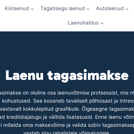
Kiirlaenud
Tagatisega laenud
Autolaenud
Laenuhaldus
Laenu tagasimakse
simakse on oluline osa laenuvõtmise protsessist, mis 
 kohustused. See koosneb tavaliselt põhiosast ja intres
astavalt kokkulepitud graafikule. Õigeaegne tagasima
d krediidiajalugu ja vältida lisatasusid. Enne laenu võt
äbi mõelda oma maksevõime ja valida sobiv tagasimakse
vastab sinu rahalistele võimalustele.