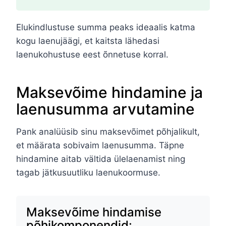
Elukindlustuse summa peaks ideaalis katma
kogu laenujäägi, et kaitsta lähedasi
laenukohustuse eest õnnetuse korral.
Maksevõime hindamine ja
laenusumma arvutamine
Pank analüüsib sinu maksevõimet põhjalikult,
et määrata sobivaim laenusumma. Täpne
hindamine aitab vältida ülelaenamist ning
tagab jätkusuutliku laenukoormuse.
Maksevõime hindamise
põhikomponendid: