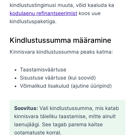
kindlustustingimusi muuta, võid kaaluda ka
kodulaenu refinantseerimist
koos uue
kindlustuspaketiga.
Kindlustussumma määramine
Kinnisvara kindlustussumma peaks katma:
Taastamisväärtuse
Sisustuse väärtuse (kui soovid)
Võimalikud lisakulud (ajutine üüripind)
Soovitus:
Vali kindlustussumma, mis katab
kinnisvara täieliku taastamise, mitte ainult
laenujäägi. See tagab parema kaitse
ootamatuste korral.