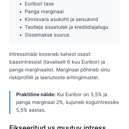
Euribori tase
Panga marginaal
Kinnisvara asukoht ja seisukord
Taotleja sissetulek ja krediidiajalugu
Sissemakse suurus
Intressimäär koosneb kahest osast:
baasintressist (tavaliselt 6 kuu Euribor) ja
panga marginaalist. Marginaal põhineb sinu
riskiprofiilil ja laenutoote eritingimustel.
Praktiline näide:
Kui Euribor on 3,5% ja
panga marginaal 2%, kujuneb koguintressiks
5,5% aastas.
Fikseeritud vs muutuv intress