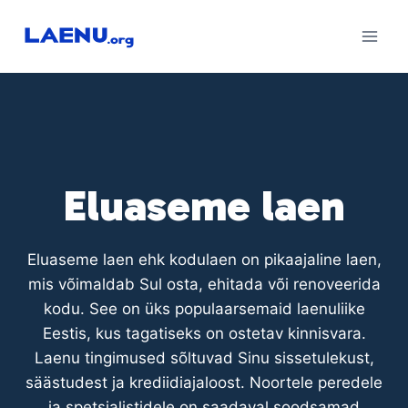
Skip
to
content
Eluaseme laen
Eluaseme laen ehk kodulaen on pikaajaline laen,
mis võimaldab Sul osta, ehitada või renoveerida
kodu. See on üks populaarsemaid laenuliike
Eestis, kus tagatiseks on ostetav kinnisvara.
Laenu tingimused sõltuvad Sinu sissetulekust,
säästudest ja krediidiajaloost. Noortele peredele
ja spetsialistidele on saadaval soodsamad