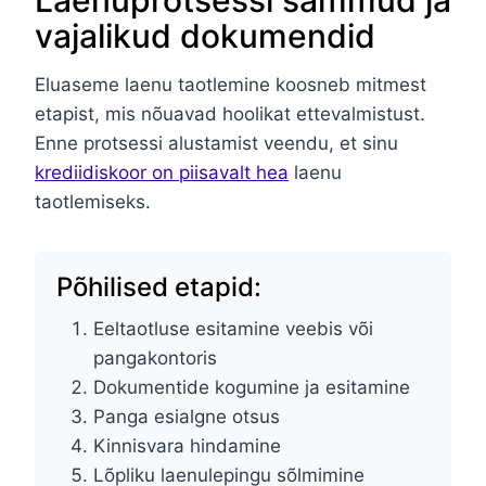
Laenuprotsessi sammud ja
vajalikud dokumendid
Eluaseme laenu taotlemine koosneb mitmest
etapist, mis nõuavad hoolikat ettevalmistust.
Enne protsessi alustamist veendu, et sinu
krediidiskoor on piisavalt hea
laenu
taotlemiseks.
Põhilised etapid:
Eeltaotluse esitamine veebis või
pangakontoris
Dokumentide kogumine ja esitamine
Panga esialgne otsus
Kinnisvara hindamine
Lõpliku laenulepingu sõlmimine