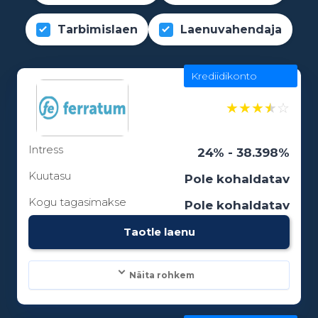
Tarbimislaen
Laenuvahendaja
Krediidikonto
★
★
★
★
☆
Intress
24% - 38.398%
Kuutasu
Pole kohaldatav
Kogu tagasimakse
Pole kohaldatav
Taotle laenu
Näita rohkem