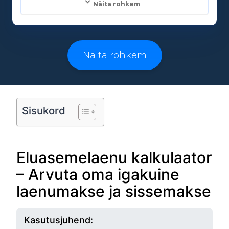
Näita rohkem
Laenusummad:
500 - 25000€
Näita rohkem
Laenuperiood:
3 - 96 kuud
Sisukord
Vanusepiirang:
Eluasemelaenu kalkulaator
18
– Arvuta oma igakuine
laenumakse ja sissemakse
Kasutusjuhend: