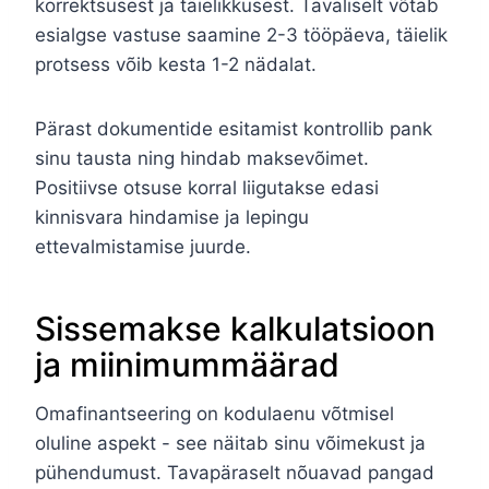
korrektsusest ja täielikkusest. Tavaliselt võtab
esialgse vastuse saamine 2-3 tööpäeva, täielik
protsess võib kesta 1-2 nädalat.
Pärast dokumentide esitamist kontrollib pank
sinu tausta ning hindab maksevõimet.
Positiivse otsuse korral liigutakse edasi
kinnisvara hindamise ja lepingu
ettevalmistamise juurde.
Sissemakse kalkulatsioon
ja miinimummäärad
Omafinantseering on kodulaenu võtmisel
oluline aspekt - see näitab sinu võimekust ja
pühendumust. Tavapäraselt nõuavad pangad