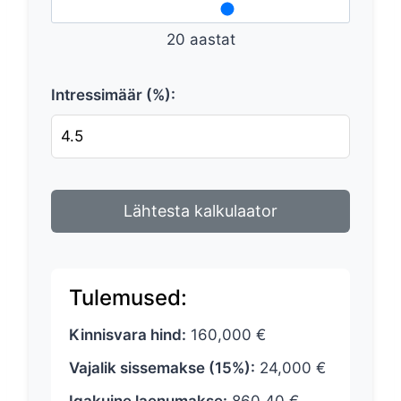
20 aastat
Intressimäär (%):
Lähtesta kalkulaator
Tulemused:
Kinnisvara hind:
160,000 €
Vajalik sissemakse (15%):
24,000 €
Igakuine laenumakse:
860.40 €