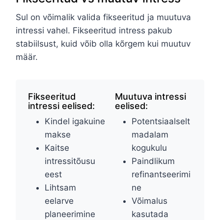
Sul on võimalik valida fikseeritud ja muutuva
intressi vahel. Fikseeritud intress pakub
stabiilsust, kuid võib olla kõrgem kui muutuv
määr.
Fikseeritud
Muutuva intressi
intressi eelised:
eelised:
Kindel igakuine
Potentsiaalselt
makse
madalam
Kaitse
kogukulu
intressitõusu
Paindlikum
eest
refinantseerimi
Lihtsam
ne
eelarve
Võimalus
planeerimine
kasutada