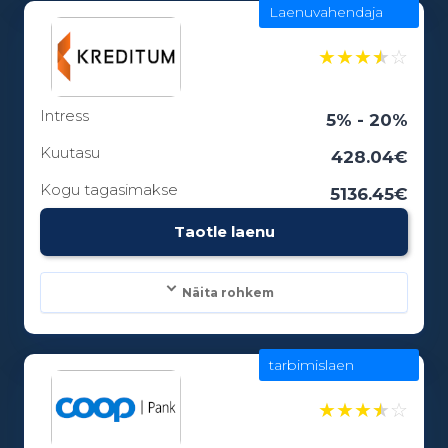
Laenuvahendaja
Laenusummad:
100 - 5000€
★
★
★
★
☆
Intress
Laenuperiood:
5% - 20%
1 - 0 kuud
Kuutasu
428.04€
Kogu tagasimakse
5136.45€
Vanusepiirang:
Taotle laenu
18
Näita rohkem
tarbimislaen
Laenusummad:
100 - 25000€
★
★
★
★
☆