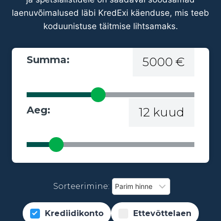
laenuvõimalused läbi KredExi käenduse, mis teeb
koduunistuse täitmise lihtsamaks.
Summa:
5000 €
Aeg:
12 kuud
Sorteerimine:
Krediidikonto
Ettevõttelaen