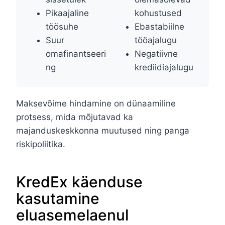
Pikaajaline
kohustused
töösuhe
Ebastabiilne
Suur
tööajalugu
omafinantseeri
Negatiivne
ng
krediidiajalugu
Maksevõime hindamine on dünaamiline
protsess, mida mõjutavad ka
majanduskeskkonna muutused ning panga
riskipoliitika.
KredEx käenduse
kasutamine
eluasemelaenul