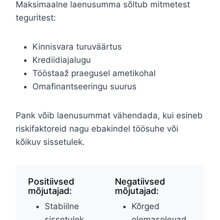
Maksimaalne laenusumma sõltub mitmetest
teguritest:
Kinnisvara turuväärtus
Krediidiajalugu
Tööstaaž praegusel ametikohal
Omafinantseeringu suurus
Pank võib laenusummat vähendada, kui esineb
riskifaktoreid nagu ebakindel töösuhe või
kõikuv sissetulek.
Positiivsed
Negatiivsed
mõjutajad:
mõjutajad:
Stabiilne
Kõrged
sissetulek
olemasolevad