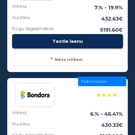
Intress
Laenuperiood:
7.% - 19.9%
3 - 84 kuud
Kuutasu
432.63€
Kogu tagasimakse
5191.60€
Vanusepiirang:
Taotle laenu
18
Näita rohkem
Tarbimislaen
Laenusummad:
300 - 25000€
★
★
★
★
☆
Intress
Laenuperiood:
6.% - 46.41%
6 - 12 kuud
Kuutasu
430.33€
Kogu tagasimakse