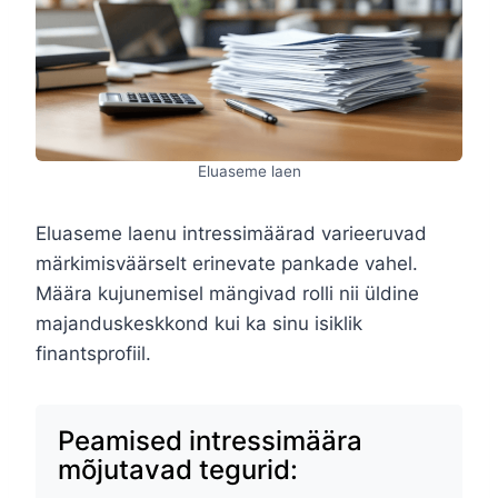
Eluaseme laen
Eluaseme laenu intressimäärad varieeruvad
märkimisväärselt erinevate pankade vahel.
Määra kujunemisel mängivad rolli nii üldine
majanduskeskkond kui ka sinu isiklik
finantsprofiil.
Peamised intressimäära
mõjutavad tegurid: