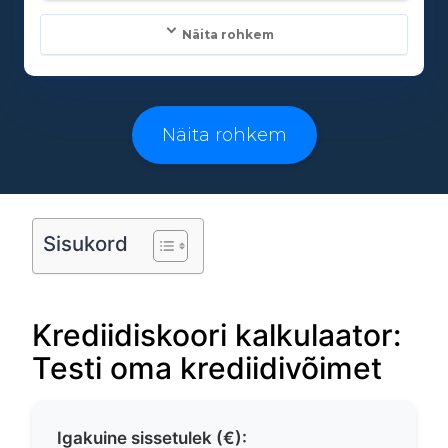
Näita rohkem
Laenusummad:
500 - 25000€
Näita rohkem
Laenuperiood:
3 - 96 kuud
Sisukord
Vanusepiirang:
Krediidiskoori kalkulaator:
18
Testi oma krediidivõimet
Igakuine sissetulek (€):