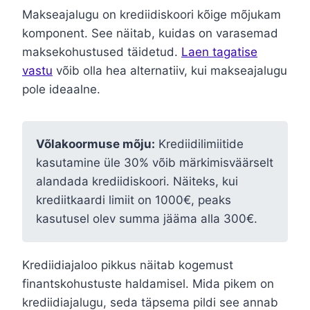
Makseajalugu on krediidiskoori kõige mõjukam
komponent. See näitab, kuidas on varasemad
maksekohustused täidetud.
Laen tagatise
vastu
võib olla hea alternatiiv, kui makseajalugu
pole ideaalne.
Võlakoormuse mõju:
Krediidilimiitide
kasutamine üle 30% võib märkimisväärselt
alandada krediidiskoori. Näiteks, kui
krediitkaardi limiit on 1000€, peaks
kasutusel olev summa jääma alla 300€.
Krediidiajaloo pikkus näitab kogemust
finantskohustuste haldamisel. Mida pikem on
krediidiajalugu, seda täpsema pildi see annab