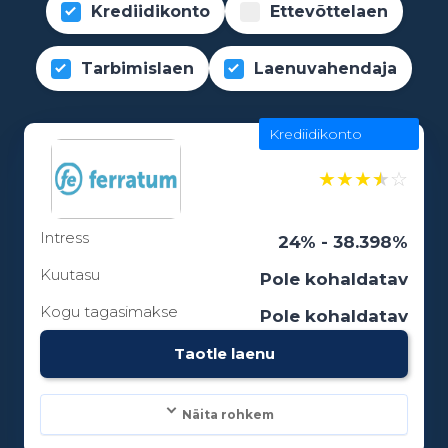
Krediidikonto
Ettevõttelaen
Tarbimislaen
Laenuvahendaja
Krediidikonto
★
★
★
★
☆
Intress
24% - 38.398%
Kuutasu
Pole kohaldatav
Kogu tagasimakse
Pole kohaldatav
Taotle laenu
Näita rohkem