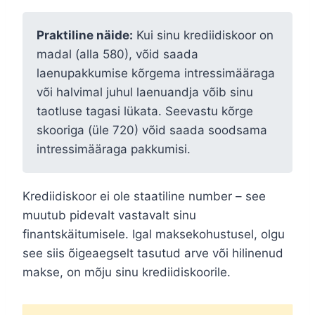
Praktiline näide:
Kui sinu krediidiskoor on
madal (alla 580), võid saada
laenupakkumise kõrgema intressimääraga
või halvimal juhul laenuandja võib sinu
taotluse tagasi lükata. Seevastu kõrge
skooriga (üle 720) võid saada soodsama
intressimääraga pakkumisi.
Krediidiskoor ei ole staatiline number – see
muutub pidevalt vastavalt sinu
finantskäitumisele. Igal maksekohustusel, olgu
see siis õigeaegselt tasutud arve või hilinenud
makse, on mõju sinu krediidiskoorile.