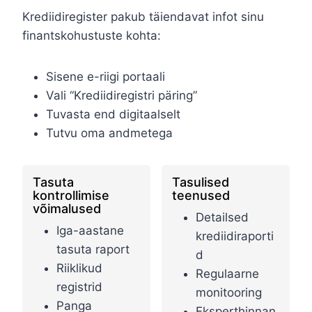
Krediidiregister pakub täiendavat infot sinu
finantskohustuste kohta:
Sisene e-riigi portaali
Vali “Krediidiregistri päring”
Tuvasta end digitaalselt
Tutvu oma andmetega
Tasuta
Tasulised
kontrollimise
teenused
võimalused
Detailsed
Iga-aastane
krediidiraporti
tasuta raport
d
Riiklikud
Regulaarne
registrid
monitooring
Panga
Eksperthinnan