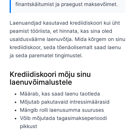
finantskäitumist ja praegust maksevõimet.
Laenuandjad kasutavad krediidiskoori kui üht
peamist tööriista, et hinnata, kas sina oled
usaldusväärne laenuvõtja. Mida kõrgem on sinu
krediidiskoor, seda tõenäolisemalt saad laenu
ja seda parematel tingimustel.
Krediidiskoori mõju sinu
laenuvõimalustele
Määrab, kas saad laenu taotleda
Mõjutab pakutavaid intressimäärasid
Mängib rolli laenusumma suuruses
Võib mõjutada tagasimakseperioodi
pikkust