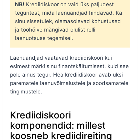
NB!
Krediidiskoor on vaid üks paljudest
teguritest, mida laenuandjad hindavad. Ka
sinu sissetulek, olemasolevad kohustused
ja tööhõive mängivad olulist rolli
laenuotsuse tegemisel.
Laenuandjad vaatavad krediidiskoori kui
esimest märki sinu finantskäitumisest, kuid see
pole ainus tegur. Hea krediidiskoor avab uksi
parematele laenuvõimalustele ja soodsamatele
tingimustele.
Krediidiskoori
komponendid: millest
koosneb krediidireiting