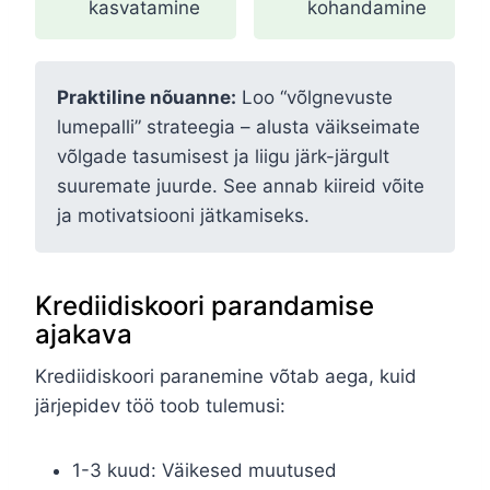
kasvatamine
kohandamine
Praktiline nõuanne:
Loo “võlgnevuste
lumepalli” strateegia – alusta väikseimate
võlgade tasumisest ja liigu järk-järgult
suuremate juurde. See annab kiireid võite
ja motivatsiooni jätkamiseks.
Krediidiskoori parandamise
ajakava
Krediidiskoori paranemine võtab aega, kuid
järjepidev töö toob tulemusi:
1-3 kuud: Väikesed muutused