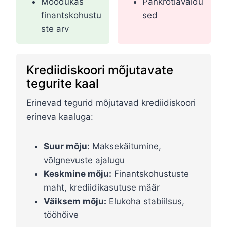
Mõõdukas
Pankrotiavaldu
finantskohustu
sed
ste arv
Krediidiskoori mõjutavate
tegurite kaal
Erinevad tegurid mõjutavad krediidiskoori
erineva kaaluga:
Suur mõju:
Maksekäitumine,
võlgnevuste ajalugu
Keskmine mõju:
Finantskohustuste
maht, krediidikasutuse määr
Väiksem mõju:
Elukoha stabiilsus,
tööhõive