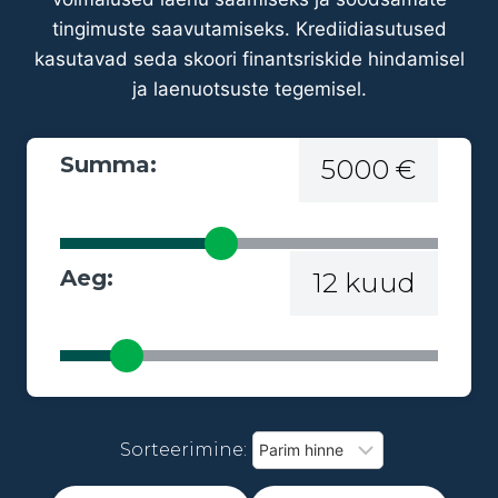
tingimuste saavutamiseks. Krediidiasutused
kasutavad seda skoori finantsriskide hindamisel
ja laenuotsuste tegemisel.
Summa:
5000 €
Aeg:
12 kuud
Sorteerimine: