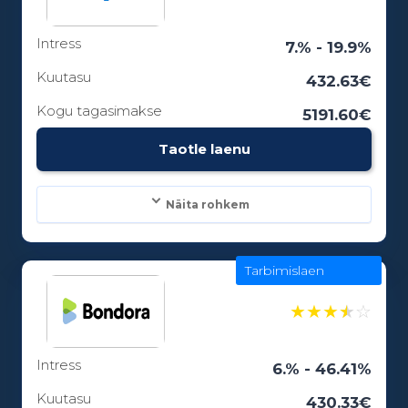
Intress
Laenuperiood:
7.% - 19.9%
3 - 84 kuud
Kuutasu
432.63€
Kogu tagasimakse
5191.60€
Vanusepiirang:
Taotle laenu
18
Näita rohkem
Tarbimislaen
Laenusummad:
300 - 25000€
★
★
★
★
☆
Intress
Laenuperiood:
6.% - 46.41%
6 - 12 kuud
Kuutasu
430.33€