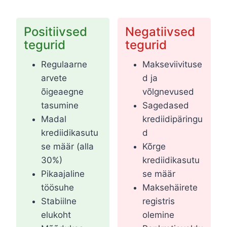
Positiivsed
Negatiivsed
tegurid
tegurid
Regulaarne
Makseviivituse
arvete
d ja
õigeaegne
võlgnevused
tasumine
Sagedased
Madal
krediidipäringu
krediidikasutu
d
se määr (alla
Kõrge
30%)
krediidikasutu
Pikaajaline
se määr
töösuhe
Maksehäirete
Stabiilne
registris
elukoht
olemine