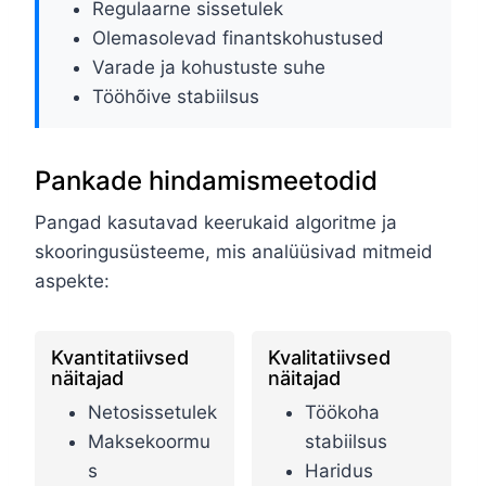
Regulaarne sissetulek
Olemasolevad finantskohustused
Varade ja kohustuste suhe
Tööhõive stabiilsus
Pankade hindamismeetodid
Pangad kasutavad keerukaid algoritme ja
skooringusüsteeme, mis analüüsivad mitmeid
aspekte:
Kvantitatiivsed
Kvalitatiivsed
näitajad
näitajad
Netosissetulek
Töökoha
Maksekoormu
stabiilsus
s
Haridus