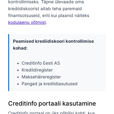
kontrollimiseks. Täpne ülevaade oma
krediidiskoorist aitab teha paremaid
finantsotsuseid, eriti kui plaanid näiteks
kodulaenu võtmist
.
Peamised krediidiskoori kontrollimise
kohad:
Creditinfo Eesti AS
Krediidiregister
Maksehäireregister
Pangad ja krediidiasutused
Creditinfo portaali kasutamine
Creditinfo portaal on üks põhilisi kohti, kus