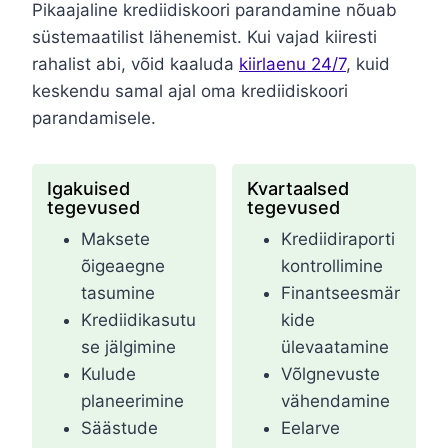
Pikaajaline krediidiskoori parandamine nõuab
süstemaatilist lähenemist. Kui vajad kiiresti
rahalist abi, võid kaaluda
kiirlaenu 24/7
, kuid
keskendu samal ajal oma krediidiskoori
parandamisele.
Igakuised
Kvartaalsed
tegevused
tegevused
Maksete
Krediidiraporti
õigeaegne
kontrollimine
tasumine
Finantseesmär
Krediidikasutu
kide
se jälgimine
ülevaatamine
Kulude
Võlgnevuste
planeerimine
vähendamine
Säästude
Eelarve