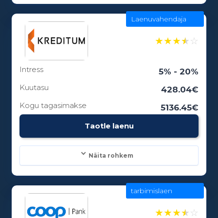
Laenuvahendaja
Laenusummad:
100 - 5000€
★
★
★
★
☆
Intress
Laenuperiood:
5% - 20%
1 - 0 kuud
Kuutasu
428.04€
Kogu tagasimakse
5136.45€
Vanusepiirang:
Taotle laenu
18
Näita rohkem
tarbimislaen
Laenusummad:
100 - 25000€
★
★
★
★
☆