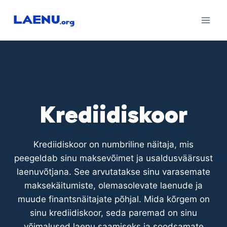
Skip
to
content
Krediidiskoor
Krediidiskoor on numbriline näitaja, mis
peegeldab sinu maksevõimet ja usaldusväärsust
laenuvõtjana. See arvutatakse sinu varasemate
maksekäitumiste, olemasolevate laenude ja
muude finantsnäitajate põhjal. Mida kõrgem on
sinu krediidiskoor, seda paremad on sinu
võimalused laenu saamiseks ja soodsamate