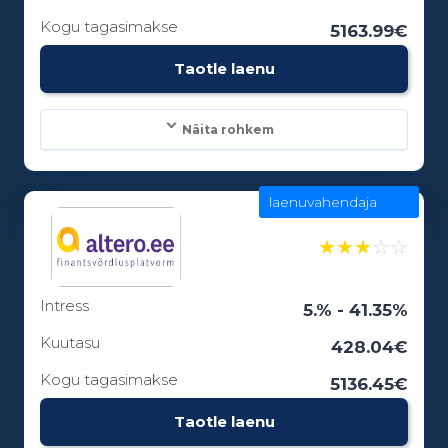
Kogu tagasimakse
5163.99€
Vanusepiirang:
Taotle laenu
18
Näita rohkem
laenuvahendaja
Laenusummad:
100 - 15000€
★
★
★
☆
☆
Intress
Laenuperiood:
5.% - 41.35%
3 - 84 kuud
Kuutasu
428.04€
Kogu tagasimakse
5136.45€
Vanusepiirang:
Taotle laenu
18