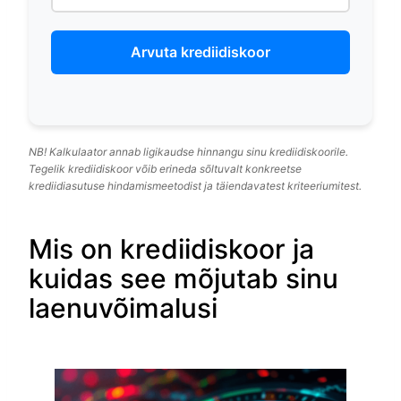
Arvuta krediidiskoor
NB! Kalkulaator annab ligikaudse hinnangu sinu krediidiskoorile.
Tegelik krediidiskoor võib erineda sõltuvalt konkreetse
krediidiasutuse hindamismeetodist ja täiendavatest kriteeriumitest.
Mis on krediidiskoor ja
kuidas see mõjutab sinu
laenuvõimalusi