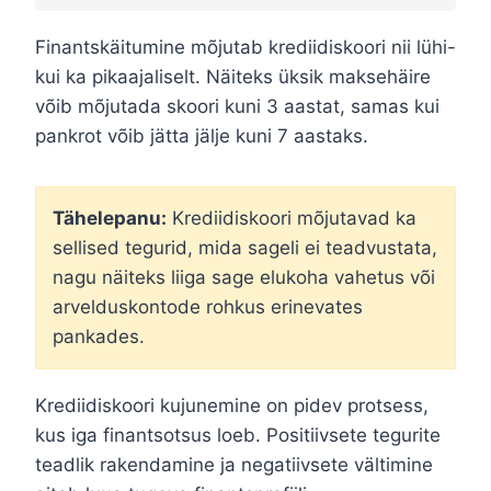
Finantskäitumine mõjutab krediidiskoori nii lühi-
kui ka pikaajaliselt. Näiteks üksik maksehäire
võib mõjutada skoori kuni 3 aastat, samas kui
pankrot võib jätta jälje kuni 7 aastaks.
Tähelepanu:
Krediidiskoori mõjutavad ka
sellised tegurid, mida sageli ei teadvustata,
nagu näiteks liiga sage elukoha vahetus või
arvelduskontode rohkus erinevates
pankades.
Krediidiskoori kujunemine on pidev protsess,
kus iga finantsotsus loeb. Positiivsete tegurite
teadlik rakendamine ja negatiivsete vältimine