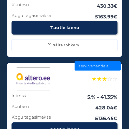
6 - 12 kuud
Kuutasu
430.33€
Kogu tagasimakse
5163.99€
Vanusepiirang:
Taotle laenu
18
Näita rohkem
laenuvahendaja
Laenusummad:
100 - 15000€
★
★
★
☆
☆
Intress
Laenuperiood:
5.% - 41.35%
3 - 84 kuud
Kuutasu
428.04€
Kogu tagasimakse
5136.45€
Vanusepiirang: