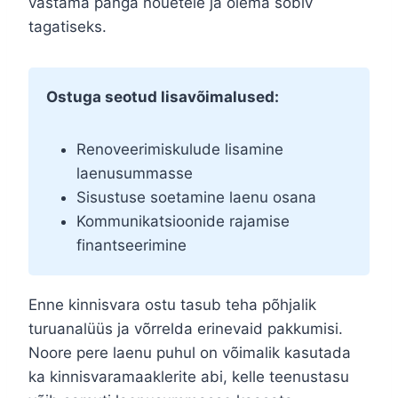
vastama panga nõuetele ja olema sobiv
tagatiseks.
Ostuga seotud lisavõimalused:
Renoveerimiskulude lisamine
laenusummasse
Sisustuse soetamine laenu osana
Kommunikatsioonide rajamise
finantseerimine
Enne kinnisvara ostu tasub teha põhjalik
turuanalüüs ja võrrelda erinevaid pakkumisi.
Noore pere laenu puhul on võimalik kasutada
ka kinnisvaramaaklerite abi, kelle teenustasu