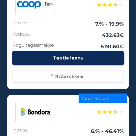
★
★
★
★
☆
Intress
Laenuperiood:
7.% - 19.9%
3 - 84 kuud
Kuutasu
432.63€
Kogu tagasimakse
5191.60€
Vanusepiirang:
Taotle laenu
18
Näita rohkem
Tarbimislaen
Laenusummad:
300 - 25000€
★
★
★
★
☆
Intress
Laenuperiood:
6.% - 46.41%