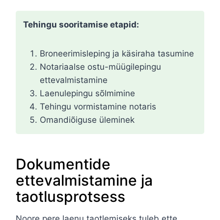
Tehingu sooritamise etapid:
Broneerimisleping ja käsiraha tasumine
Notariaalse ostu-müügilepingu
ettevalmistamine
Laenulepingu sõlmimine
Tehingu vormistamine notaris
Omandiõiguse üleminek
Dokumentide
ettevalmistamine ja
taotlusprotsess
Noore pere laenu taotlemiseks tuleb ette