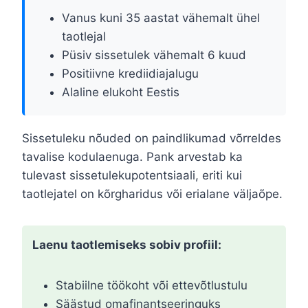
Vanus kuni 35 aastat vähemalt ühel
taotlejal
Püsiv sissetulek vähemalt 6 kuud
Positiivne krediidiajalugu
Alaline elukoht Eestis
Sissetuleku nõuded on paindlikumad võrreldes
tavalise kodulaenuga. Pank arvestab ka
tulevast sissetulekupotentsiaali, eriti kui
taotlejatel on kõrgharidus või erialane väljaõpe.
Laenu taotlemiseks sobiv profiil:
Stabiilne töökoht või ettevõtlustulu
Säästud omafinantseeringuks