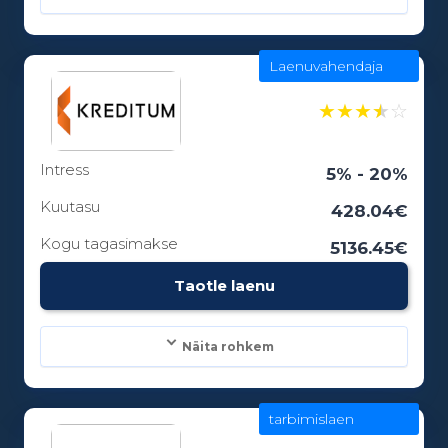
Laenuvahendaja
Laenusummad:
100 - 5000€
★
★
★
★
☆
Intress
Laenuperiood:
5% - 20%
1 - 0 kuud
Kuutasu
428.04€
Kogu tagasimakse
5136.45€
Vanusepiirang:
Taotle laenu
18
Näita rohkem
tarbimislaen
Laenusummad:
100 - 25000€