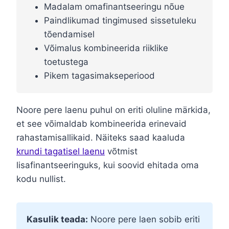
Madalam omafinantseeringu nõue
Paindlikumad tingimused sissetuleku
tõendamisel
Võimalus kombineerida riiklike
toetustega
Pikem tagasimakseperiood
Noore pere laenu puhul on eriti oluline märkida,
et see võimaldab kombineerida erinevaid
rahastamisallikaid. Näiteks saad kaaluda
krundi tagatisel laenu
võtmist
lisafinantseeringuks, kui soovid ehitada oma
kodu nullist.
Kasulik teada:
Noore pere laen sobib eriti