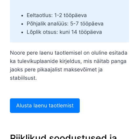
Eeltaotlus: 1-2 tööpäeva
Põhjalik analüüs: 5-7 tööpäeva
Lõplik otsus: kuni 14 tööpäeva
Noore pere laenu taotlemisel on oluline esitada
ka tulevikuplaanide kirjeldus, mis näitab panga
jaoks pere pikaajalist maksevõimet ja
stabiilsust.
Alusta laenu taotlemist
Riiklikud soodustused ja