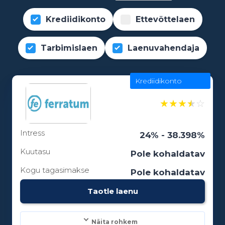
Krediidikonto
Ettevõttelaen
Tarbimislaen
Laenuvahendaja
Krediidikonto
★
★
★
★
☆
Intress
24% - 38.398%
Kuutasu
Pole kohaldatav
Kogu tagasimakse
Pole kohaldatav
Taotle laenu
Näita rohkem