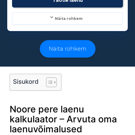
Taotle laenu
18
Näita rohkem
Laenusummad:
500 - 25000€
Näita rohkem
Laenuperiood:
3 - 96 kuud
Sisukord
Vanusepiirang:
Noore pere laenu
18
kalkulaator – Arvuta oma
laenuvõimalused