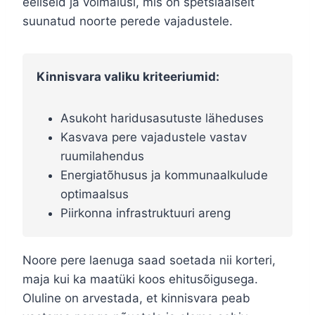
eeliseid ja võimalusi, mis on spetsiaalselt
suunatud noorte perede vajadustele.
Kinnisvara valiku kriteeriumid:
Asukoht haridusasutuste läheduses
Kasvava pere vajadustele vastav
ruumilahendus
Energiatõhusus ja kommunaalkulude
optimaalsus
Piirkonna infrastruktuuri areng
Noore pere laenuga saad soetada nii korteri,
maja kui ka maatüki koos ehitusõigusega.
Oluline on arvestada, et kinnisvara peab