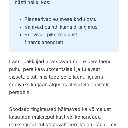
hästi neile, kes:
Planeerivad esimese kodu ostu
Vajavad paindlikumaid tingimusi
Soovivad pikemaajalist
finantslahendust
Laenupakkujad arvestavad noore pere laenu
puhul pere kasvupotentsiaali ja tulevast
sissetulekut, mis teeb selle laenuliigi eriti
sobivaks karjääri alguses olevatele noortele
peredele.
Soodsad tingimused hõlmavad ka võimalust
kasutada maksepuhkust või kohandada
maksegraafikut vastavalt pere vajadustele, mis