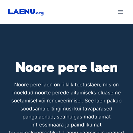
Skip
to
content
Noore pere laen
Noore pere laen on riiklik toetuslaen, mis on
mõeldud noorte perede aitamiseks eluaseme
soetamisel või renoveerimisel. See laen pakub
soodsamaid tingimusi kui tavapärased
pangalaenud, sealhulgas madalamat
intressimäära ja paindlikumat
tagasimaksegraafikut. Laenu saamiseks peavad