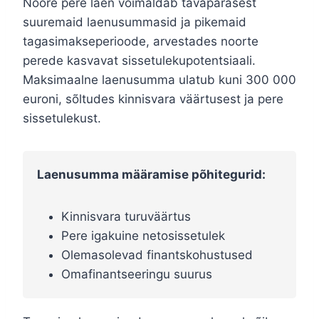
Noore pere laen võimaldab tavapärasest
suuremaid laenusummasid ja pikemaid
tagasimakseperioode, arvestades noorte
perede kasvavat sissetulekupotentsiaali.
Maksimaalne laenusumma ulatub kuni 300 000
euroni, sõltudes kinnisvara väärtusest ja pere
sissetulekust.
Laenusumma määramise põhitegurid:
Kinnisvara turuväärtus
Pere igakuine netosissetulek
Olemasolevad finantskohustused
Omafinantseeringu suurus