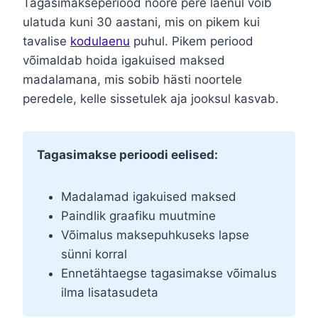
Tagasimakseperiood noore pere laenul võib
ulatuda kuni 30 aastani, mis on pikem kui
tavalise
kodulaenu
puhul. Pikem periood
võimaldab hoida igakuised maksed
madalamana, mis sobib hästi noortele
peredele, kelle sissetulek aja jooksul kasvab.
Tagasimakse perioodi eelised:
Madalamad igakuised maksed
Paindlik graafiku muutmine
Võimalus maksepuhkuseks lapse
sünni korral
Ennetähtaegse tagasimakse võimalus
ilma lisatasudeta