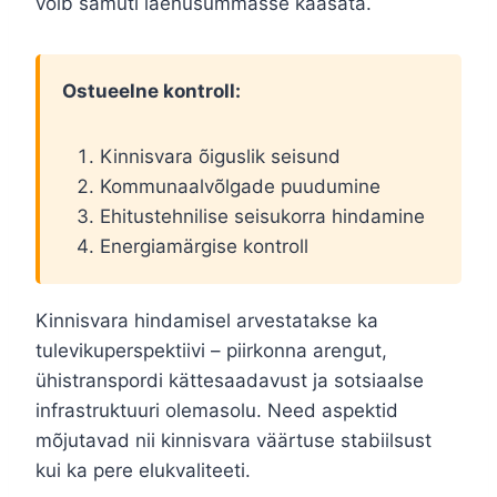
võib samuti laenusummasse kaasata.
Ostueelne kontroll:
Kinnisvara õiguslik seisund
Kommunaalvõlgade puudumine
Ehitustehnilise seisukorra hindamine
Energiamärgise kontroll
Kinnisvara hindamisel arvestatakse ka
tulevikuperspektiivi – piirkonna arengut,
ühistranspordi kättesaadavust ja sotsiaalse
infrastruktuuri olemasolu. Need aspektid
mõjutavad nii kinnisvara väärtuse stabiilsust
kui ka pere elukvaliteeti.