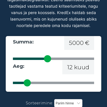
taotlejad vastama teatud kriteeriumitele, nagu
vanus ja pere koosseis. KredEx haldab seda
laenuvormi, mis on kujunenud oluliseks abiks
noortele peredele oma kodu rajamisel.
Summa:
5000 €
Aeg:
12 kuud
Sorteerimine: