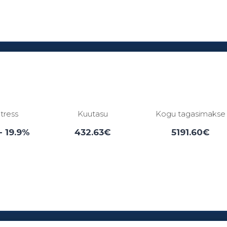
Laenuperiood:
3 - 84 kuud
ntress
Kuutasu
Kogu tagasimakse
- 19.9%
432.63€
5191.60€
Laenuperiood:
6 - 12 kuud