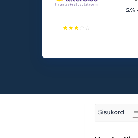
5.% 
★
★
★
☆
☆
Laenusummad:
500 - 25000€
Vanusepiirang:
18
Sisukord