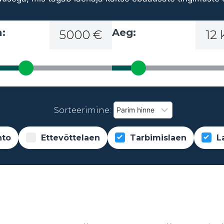
:
Aeg:
5000 €
12
Sorteerimine:
nto
Ettevõttelaen
Tarbimislaen
L