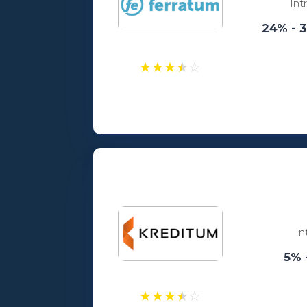
Int
24% - 
★
★
★
★
☆
Laenusummad:
100 - 5000€
Vanusepiirang:
18
In
5% 
★
★
★
★
☆