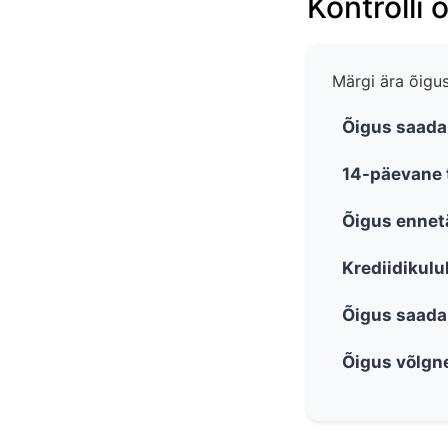
Kontrolli
Märgi ära õigus
Õigus saada
14-päevane
Õigus ennet
Krediidikul
Õigus saada
Õigus võlgn