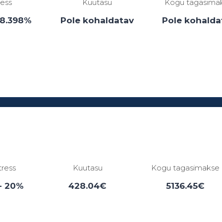
ress
Kuutasu
Kogu tagasima
38.398%
Pole kohaldatav
Pole kohalda
Laenuperiood:
1 - 0 kuud
tress
Kuutasu
Kogu tagasimakse
- 20%
428.04€
5136.45€