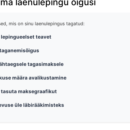
 oma laenulepingu õigusi
ed, mis on sinu laenulepingus tagatud:
 lepingueelset teavet
 taganemisõigus
ähtaegsele tagasimaksele
ukuse määra avalikustamine
 tasuta maksegraafikut
evuse üle läbirääkimisteks