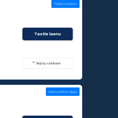
Tarbimislaen
e
Taotle laenu
Näita rohkem
laenuvahendaja
e