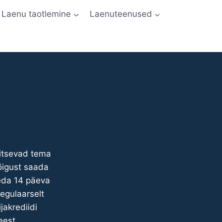
Laenu taotlemine
Laenuteenused
aitsevad tema
õigust saada
neda 14 päeva
egulaarselt
jakrediidi
eest.