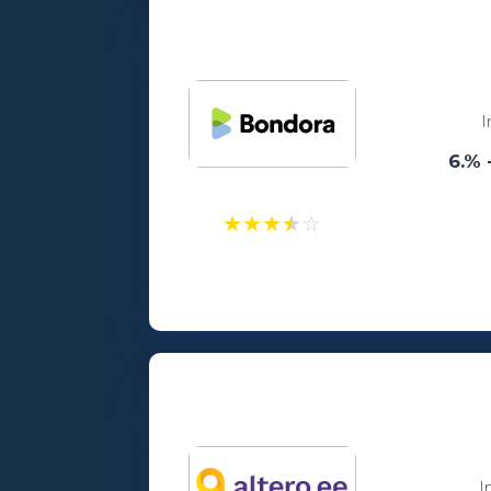
Vanusepiirang:
18
I
6.% 
★
★
★
★
☆
Laenusummad:
100 - 15000€
Vanusepiirang:
18
I