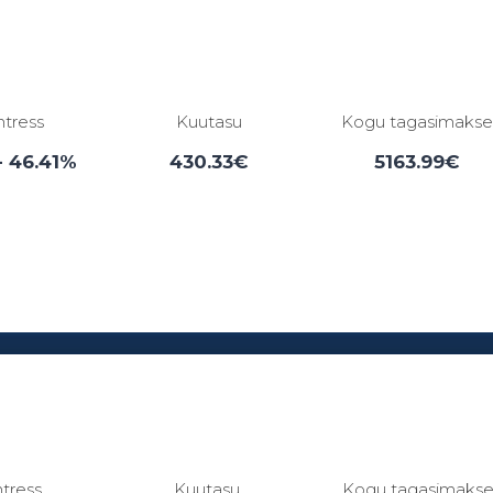
ntress
Kuutasu
Kogu tagasimaks
- 46.41%
430.33€
5163.99€
Laenuperiood:
3 - 84 kuud
ntress
Kuutasu
Kogu tagasimaks