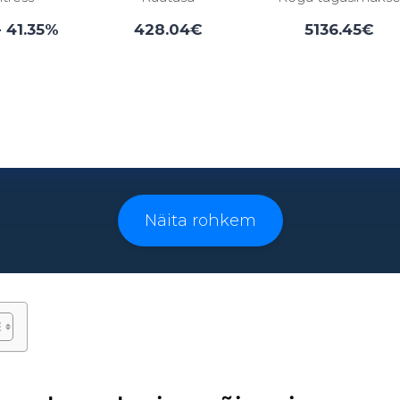
- 41.35%
428.04€
5136.45€
Laenuperiood:
3 - 96 kuud
Näita rohkem