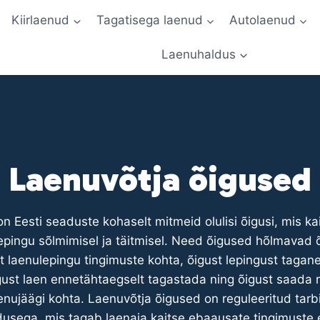
Kiirlaenud
Tagatisega laenud
Autolaenud
Laenuhaldus
Laenuvõtja õigused
on Eesti seaduste kohaselt mitmeid olulisi õigusi, mis k
epingu sõlmimisel ja täitmisel. Need õigused hõlmavad 
t laenulepingu tingimuste kohta, õigust lepingust taga
igust laen ennetähtaegselt tagastada ning õigust saada r
enujäägi kohta. Laenuvõtja õigused on reguleeritud tarbi
usega, mis tagab laenaja kaitse ebaausate tingimuste 