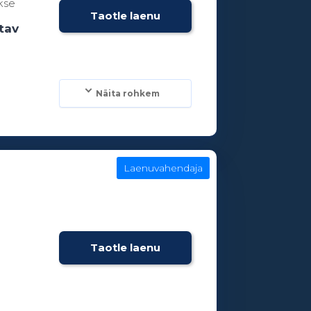
kse
Taotle laenu
tav
Näita rohkem
Laenuvahendaja
Taotle laenu