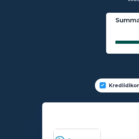
Summa
Krediidiko