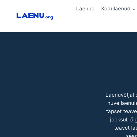
Skip
Laenud
Kodulaenud
to
content
Laenuvõtjal 
huve laenul
täpset teave
jooksul, õ
teavet la
sead