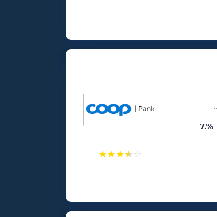
Laenusummad:
100 - 25000€
Vanusepiirang:
18
I
7.% 
★
★
★
★
☆
Laenusummad:
300 - 25000€