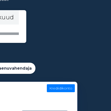
 kuud
aenuvahendaja
Krediidikonto