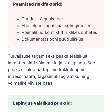
Peamised riskifaktorid:
Puudulik õiguskaitse
Ebaselged tagasimaksetingimused
Võimalikud konfliktid isiklikes suhetes
Dokumentatsiooni puudulikkus
Turvalisuse tagamiseks peaks eraisikult
laenates alati sõlmima kirjaliku lepingu. See
peaks sisaldama täpseid kokkuleppeid
intressimäära, tagasimaksegraafiku ning
võimalike viiviste osas.
Lepingus vajalikud punktid: