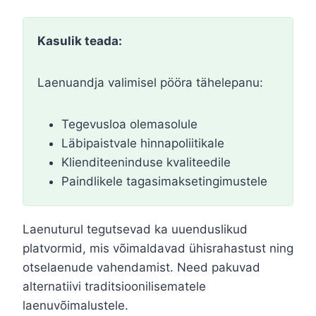
Kasulik teada:
Laenuandja valimisel pööra tähelepanu:
Tegevusloa olemasolule
Läbipaistvale hinnapoliitikale
Klienditeeninduse kvaliteedile
Paindlikele tagasimaksetingimustele
Laenuturul tegutsevad ka uuenduslikud
platvormid, mis võimaldavad ühisrahastust ning
otselaenude vahendamist. Need pakuvad
alternatiivi traditsioonilisematele
laenuvõimalustele.