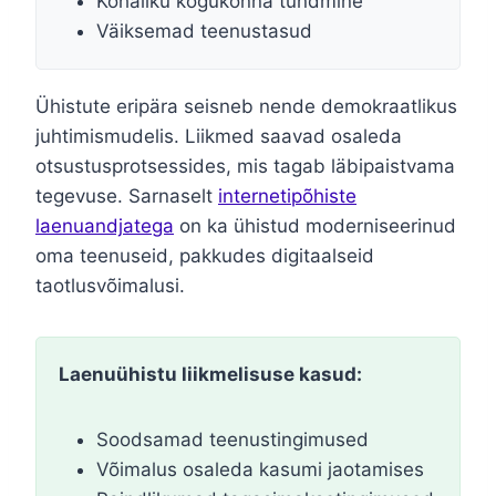
Kohaliku kogukonna tundmine
Väiksemad teenustasud
Ühistute eripära seisneb nende demokraatlikus
juhtimismudelis. Liikmed saavad osaleda
otsustusprotsessides, mis tagab läbipaistvama
tegevuse. Sarnaselt
internetipõhiste
laenuandjatega
on ka ühistud moderniseerinud
oma teenuseid, pakkudes digitaalseid
taotlusvõimalusi.
Laenuühistu liikmelisuse kasud:
Soodsamad teenustingimused
Võimalus osaleda kasumi jaotamises