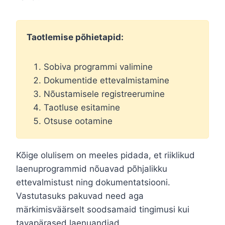
Taotlemise põhietapid:
Sobiva programmi valimine
Dokumentide ettevalmistamine
Nõustamisele registreerumine
Taotluse esitamine
Otsuse ootamine
Kõige olulisem on meeles pidada, et riiklikud
laenuprogrammid nõuavad põhjalikku
ettevalmistust ning dokumentatsiooni.
Vastutasuks pakuvad need aga
märkimisväärselt soodsamaid tingimusi kui
tavapärased laenuandjad.