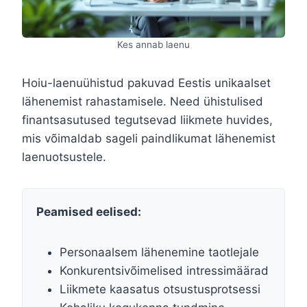
Kes annab laenu
Hoiu-laenuühistud pakuvad Eestis unikaalset
lähenemist rahastamisele. Need ühistulised
finantsasutused tegutsevad liikmete huvides,
mis võimaldab sageli paindlikumat lähenemist
laenuotsustele.
Peamised eelised:
Personaalsem lähenemine taotlejale
Konkurentsivõimelised intressimäärad
Liikmete kaasatus otsustusprotsessi