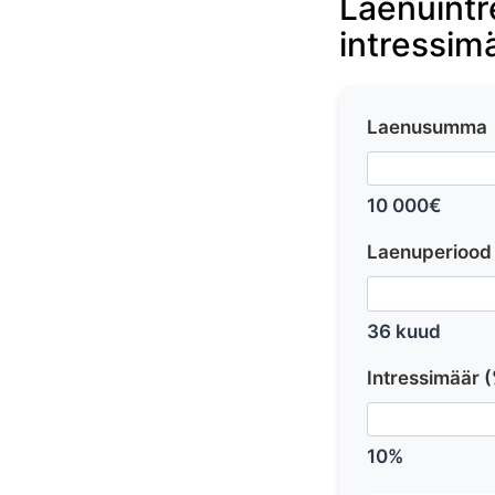
Laenuintr
intressim
Laenusumma
10 000€
Laenuperiood
36 kuud
Intressimäär 
10%