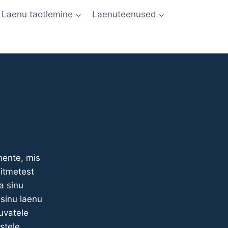
Laenu taotlemine
Laenuteenused
ente, mis
itmetest
a sinu
 sinu laenu
uvatele
stele.