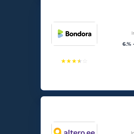
Vanusepiirang:
18
I
6.% 
★
★
★
★
☆
Laenusummad:
100 - 15000€
Vanusepiirang:
18
I