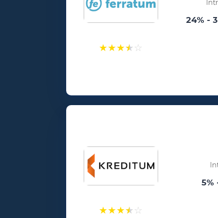
Int
24% - 
★
★
★
★
☆
Laenusummad:
100 - 5000€
Vanusepiirang:
18
In
5% 
★
★
★
★
☆