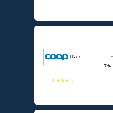
Laenusummad:
100 - 25000€
Vanusepiirang:
18
I
7.% 
★
★
★
★
☆
Laenusummad:
300 - 25000€