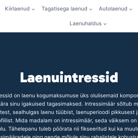
Kiirlaenud
Tagatisega laenud
Autolaenud
Laenuhaldus
Laenuintressid
ressid on laenu kogumaksumuse üks olulisemaid kompon
ära sinu igakuised tagasimaksed. Intressimäär sõltub m
itest, sealhulgas laenu tüübist, laenuperioodi pikkusest j
ofiilist. Mida madalam on intressimäär, seda väiksem on
lu. Tähelepanu tuleb pöörata nii fikseeritud kui ka muut
ssimääradele ning nende mõjule sinu rahalistele kohustu