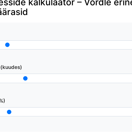
esside kalkulaator – Võrdle erin
äärasid
 (kuudes)
(%)