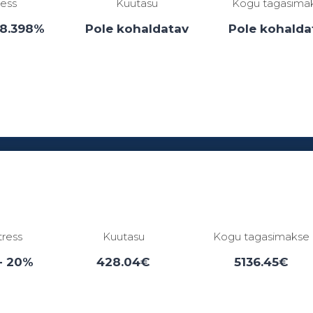
ress
Kuutasu
Kogu tagasima
38.398%
Pole kohaldatav
Pole kohalda
Laenuperiood:
1 - 0 kuud
tress
Kuutasu
Kogu tagasimakse
- 20%
428.04€
5136.45€