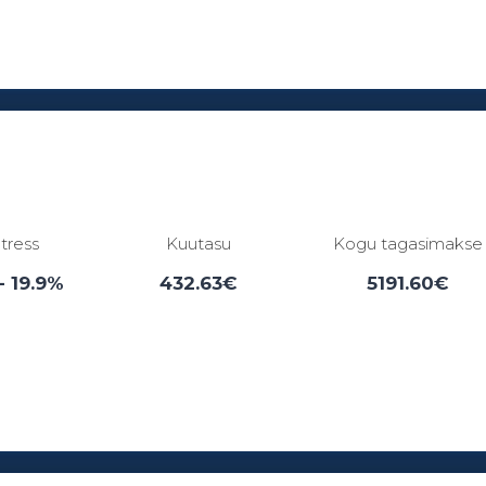
Laenuperiood:
3 - 84 kuud
ntress
Kuutasu
Kogu tagasimakse
- 19.9%
432.63€
5191.60€
Laenuperiood:
6 - 12 kuud