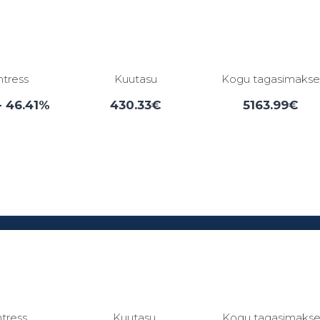
ntress
Kuutasu
Kogu tagasimaks
- 46.41%
430.33€
5163.99€
Laenuperiood:
3 - 84 kuud
ntress
Kuutasu
Kogu tagasimaks