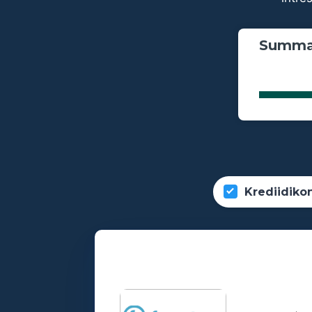
Summa
Krediidiko