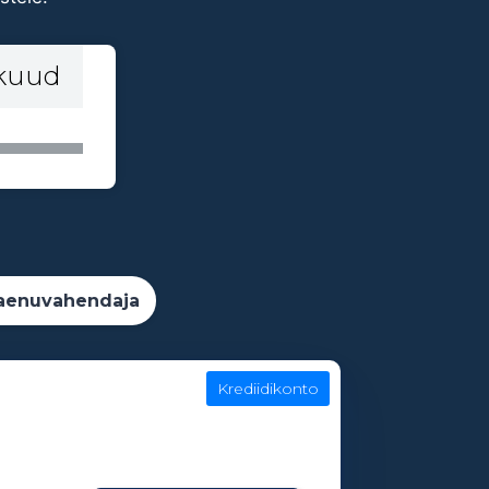
 kuud
aenuvahendaja
Krediidikonto