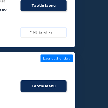
kse
Taotle laenu
tav
Näita rohkem
Laenuvahendaja
Taotle laenu