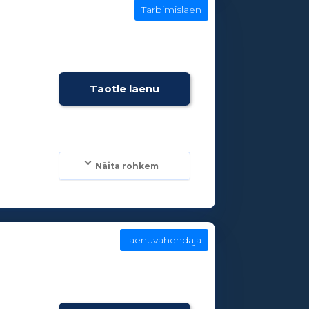
Tarbimislaen
e
Taotle laenu
Näita rohkem
laenuvahendaja
e