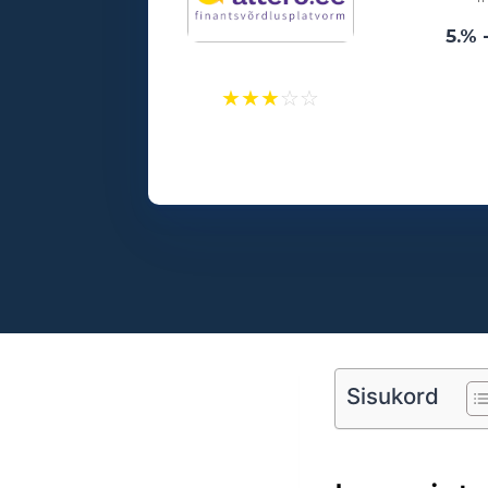
5.% 
★
★
★
☆
☆
Laenusummad:
500 - 25000€
Vanusepiirang:
18
Sisukord