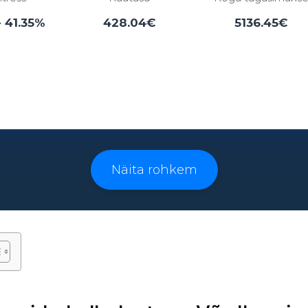
- 41.35%
428.04€
5136.45€
Laenuperiood:
3 - 96 kuud
Näita rohkem