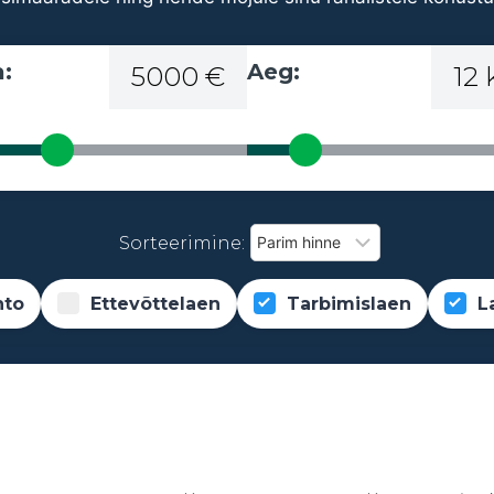
:
Aeg:
5000 €
12
Sorteerimine:
nto
Ettevõttelaen
Tarbimislaen
L