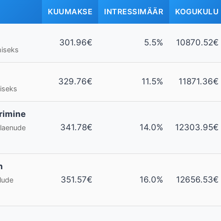
KUUMAKSE
INTRESSIMÄÄR
KOGUKULU
301.96€
5.5%
10870.52€
miseks
329.76€
11.5%
11871.36€
iseks
rimine
341.78€
14.0%
12303.95€
laenude
n
351.57€
16.0%
12656.53€
lude