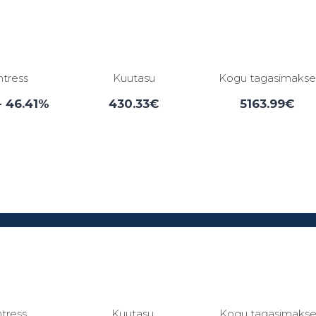
ntress
Kuutasu
Kogu tagasimaks
- 46.41%
430.33€
5163.99€
Laenuperiood:
3 - 84 kuud
ntress
Kuutasu
Kogu tagasimaks