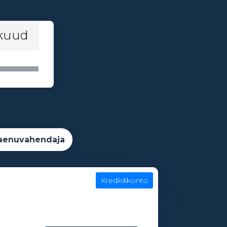
 kuud
aenuvahendaja
Krediidikonto