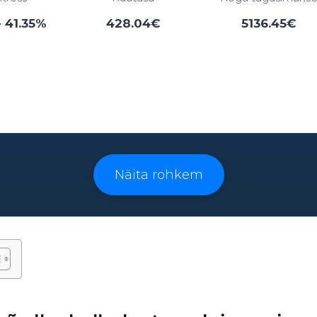
- 41.35%
428.04€
5136.45€
Laenuperiood:
3 - 96 kuud
Näita rohkem