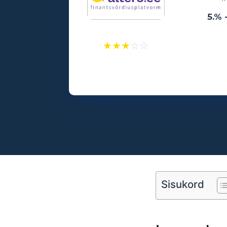
5.% 
★
★
★
☆
☆
Laenusummad:
500 - 25000€
Vanusepiirang:
18
Sisukord