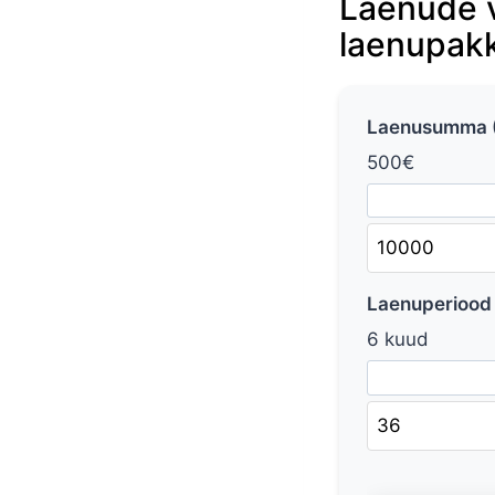
Laenude v
laenupak
Laenusumma (
500€
Laenuperiood 
6 kuud