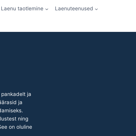
Laenu taotlemine
Laenuteenused
 pankadelt ja
äärasid ja
ldamiseks.
lustest ning
See on oluline