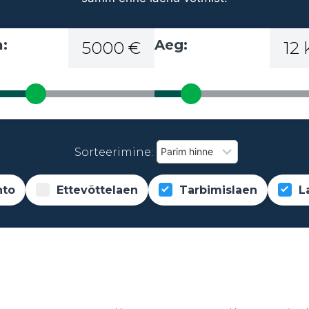
:
Aeg:
5000 €
12
Sorteerimine:
nto
Ettevõttelaen
Tarbimislaen
L