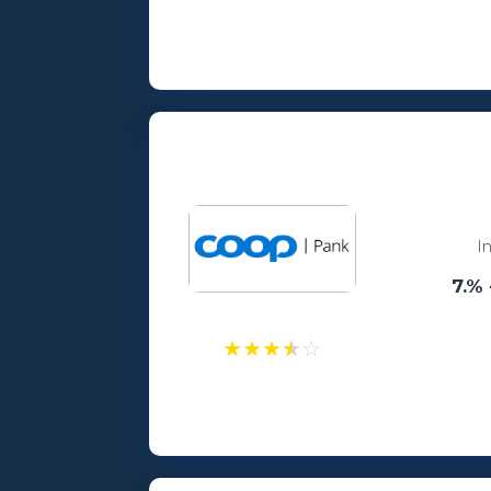
Laenusummad:
100 - 25000€
Vanusepiirang:
18
I
7.% 
★
★
★
★
☆
Laenusummad:
300 - 25000€