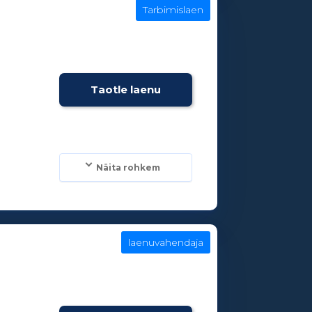
Tarbimislaen
e
Taotle laenu
Näita rohkem
laenuvahendaja
e