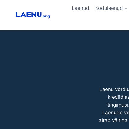
Skip
Laenud
Kodulaenud
to
content
Laenu võrdlu
krediidia
tingimusi
Laenude võr
aitab vältida