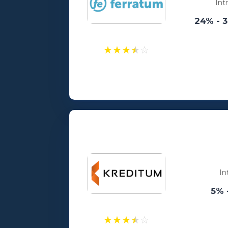
Int
24% - 
★
★
★
★
☆
Laenusummad:
100 - 5000€
Vanusepiirang:
18
In
5% 
★
★
★
★
☆