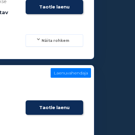
kse
Taotle laenu
tav
Näita rohkem
Laenuvahendaja
Taotle laenu