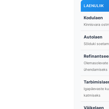
LAENULIIK
Kodulaen
Kinnisvara ost
Autolaen
Sõiduki soetam
Refinantsee
Olemasolevate 
ühendamiseks
Tarbimislae
Igapäevaste ku
katmiseks
Väikelaen