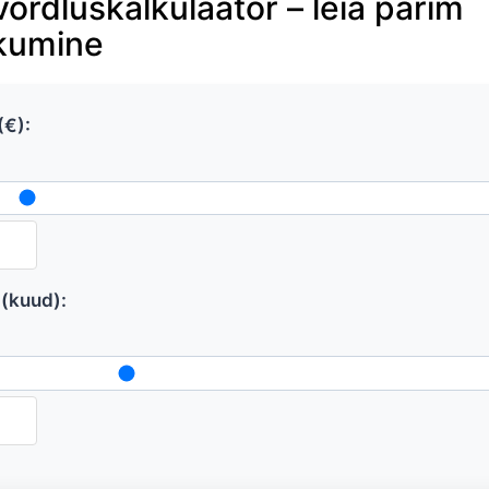
õrdluskalkulaator – leia parim
kumine
€):
(kuud):