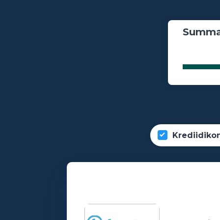
Summa
Krediidiko