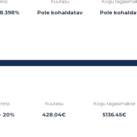
ress
Kuutasu
Kogu tagasima
38.398%
Pole kohaldatav
Pole kohalda
Laenuperiood:
1 - 0 kuud
tress
Kuutasu
Kogu tagasimakse
- 20%
428.04€
5136.45€