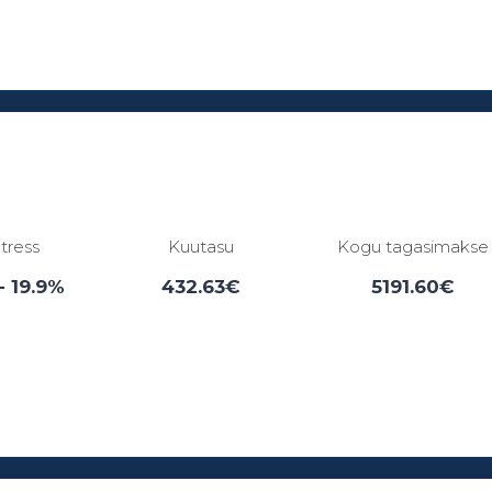
Laenuperiood:
3 - 84 kuud
ntress
Kuutasu
Kogu tagasimakse
- 19.9%
432.63€
5191.60€
Laenuperiood:
6 - 12 kuud