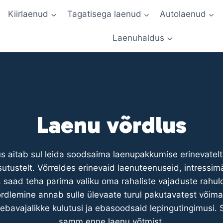
Kiirlaenud
Tagatisega laenud
Autolaenud
Laenuhaldus
Laenu võrdlus
s aitab sul leida soodsaima laenupakkumise erinevatelt
sutustelt. Võrreldes erinevaid laenuteenuseid, intressim
, saad teha parima valiku oma rahaliste vajaduste rahu
dlemine annab sulle ülevaate turul pakutavatest võima
 ebavajalikke kulutusi ja ebasoodsaid lepingutingimusi. 
samm enne laenu võtmist.