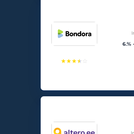
Vanusepiirang:
18
I
6.% 
★
★
★
★
☆
Laenusummad:
100 - 15000€
Vanusepiirang:
18
I