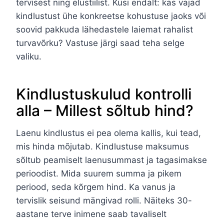
tervisest ning elustiilist. Küsi endalt: kas vajad
kindlustust ühe konkreetse kohustuse jaoks või
soovid pakkuda lähedastele laiemat rahalist
turvavõrku? Vastuse järgi saad teha selge
valiku.
Kindlustuskulud kontrolli
alla – Millest sõltub hind?
Laenu kindlustus ei pea olema kallis, kui tead,
mis hinda mõjutab. Kindlustuse maksumus
sõltub peamiselt laenusummast ja tagasimakse
perioodist. Mida suurem summa ja pikem
periood, seda kõrgem hind. Ka vanus ja
tervislik seisund mängivad rolli. Näiteks 30-
aastane terve inimene saab tavaliselt