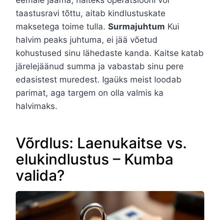
eemale jääma, näiteks operatsiooni või
taastusravi tõttu, aitab kindlustuskate
maksetega toime tulla.
Surmajuhtum
Kui
halvim peaks juhtuma, ei jää võetud
kohustused sinu lähedaste kanda. Kaitse katab
järelejäänud summa ja vabastab sinu pere
edasistest muredest. Igaüks meist loodab
parimat, aga targem on olla valmis ka
halvimaks.
Võrdlus: Laenukaitse vs.
elukindlustus – Kumba
valida?