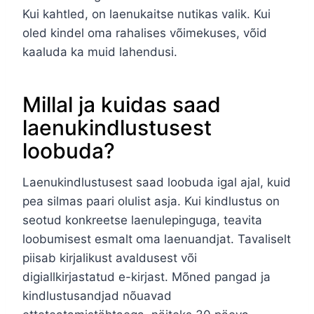
Kui kahtled, on laenukaitse nutikas valik. Kui
oled kindel oma rahalises võimekuses, võid
kaaluda ka muid lahendusi.
Millal ja kuidas saad
laenukindlustusest
loobuda?
Laenukindlustusest saad loobuda igal ajal, kuid
pea silmas paari olulist asja. Kui kindlustus on
seotud konkreetse laenulepinguga, teavita
loobumisest esmalt oma laenuandjat. Tavaliselt
piisab kirjalikust avaldusest või
digiallkirjastatud e-kirjast. Mõned pangad ja
kindlustusandjad nõuavad