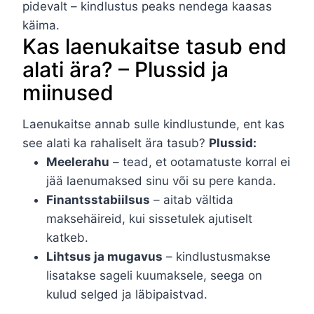
pidevalt – kindlustus peaks nendega kaasas
käima.
Kas laenukaitse tasub end
alati ära? – Plussid ja
miinused
Laenukaitse annab sulle kindlustunde, ent kas
see alati ka rahaliselt ära tasub?
Plussid:
Meelerahu
– tead, et ootamatuste korral ei
jää laenumaksed sinu või su pere kanda.
Finantsstabiilsus
– aitab vältida
maksehäireid, kui sissetulek ajutiselt
katkeb.
Lihtsus ja mugavus
– kindlustusmakse
lisatakse sageli kuumaksele, seega on
kulud selged ja läbipaistvad.