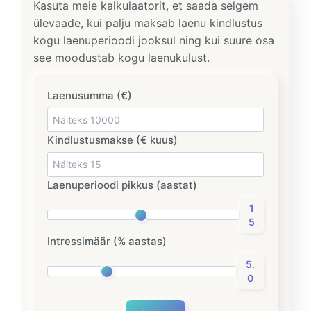
Kasuta meie kalkulaatorit, et saada selgem
ülevaade, kui palju maksab laenu kindlustus
kogu laenuperioodi jooksul ning kui suure osa
see moodustab kogu laenukulust.
Laenusumma (€)
Kindlustusmakse (€ kuus)
Laenuperioodi pikkus (aastat)
1
5
Intressimäär (% aastas)
5.
0