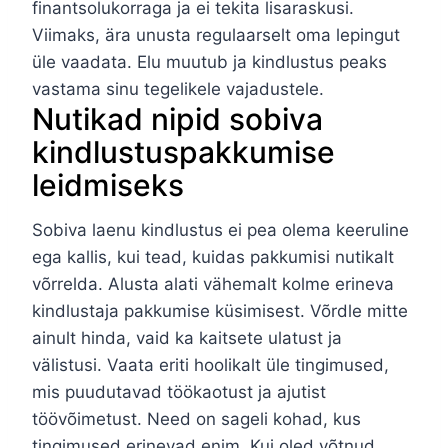
finantsolukorraga ja ei tekita lisaraskusi.
Viimaks, ära unusta regulaarselt oma lepingut
üle vaadata. Elu muutub ja kindlustus peaks
vastama sinu tegelikele vajadustele.
Nutikad nipid sobiva
kindlustuspakkumise
leidmiseks
Sobiva laenu kindlustus ei pea olema keeruline
ega kallis, kui tead, kuidas pakkumisi nutikalt
võrrelda. Alusta alati vähemalt kolme erineva
kindlustaja pakkumise küsimisest. Võrdle mitte
ainult hinda, vaid ka kaitsete ulatust ja
välistusi. Vaata eriti hoolikalt üle tingimused,
mis puudutavad töökaotust ja ajutist
töövõimetust. Need on sageli kohad, kus
tingimused erinevad enim. Kui oled võtnud