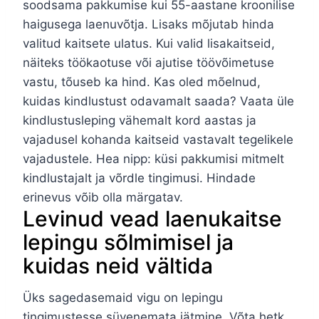
soodsama pakkumise kui 55-aastane kroonilise
haigusega laenuvõtja. Lisaks mõjutab hinda
valitud kaitsete ulatus. Kui valid lisakaitseid,
näiteks töökaotuse või ajutise töövõimetuse
vastu, tõuseb ka hind. Kas oled mõelnud,
kuidas kindlustust odavamalt saada? Vaata üle
kindlustusleping vähemalt kord aastas ja
vajadusel kohanda kaitseid vastavalt tegelikele
vajadustele. Hea nipp: küsi pakkumisi mitmelt
kindlustajalt ja võrdle tingimusi. Hindade
erinevus võib olla märgatav.
Levinud vead laenukaitse
lepingu sõlmimisel ja
kuidas neid vältida
Üks sagedasemaid vigu on lepingu
tingimustesse süvenemata jätmine. Võta hetk