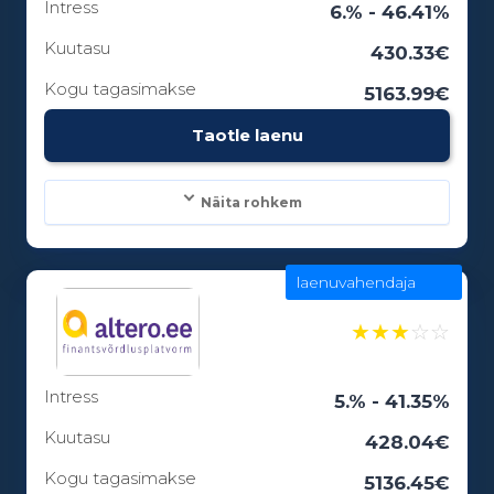
Intress
Laenuperiood:
6.% - 46.41%
6 - 12 kuud
Kuutasu
430.33€
Kogu tagasimakse
5163.99€
Vanusepiirang:
Taotle laenu
18
Näita rohkem
laenuvahendaja
Laenusummad:
100 - 15000€
★
★
★
☆
☆
Intress
Laenuperiood:
5.% - 41.35%
3 - 84 kuud
Kuutasu
428.04€
Kogu tagasimakse
5136.45€