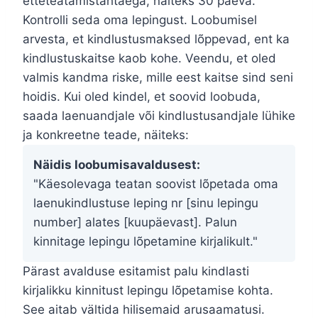
etteteatamistähtaega, näiteks 30 päeva.
Kontrolli seda oma lepingust. Loobumisel
arvesta, et kindlustusmaksed lõppevad, ent ka
kindlustuskaitse kaob kohe. Veendu, et oled
valmis kandma riske, mille eest kaitse sind seni
hoidis. Kui oled kindel, et soovid loobuda,
saada laenuandjale või kindlustusandjale lühike
ja konkreetne teade, näiteks:
Näidis loobumisavaldusest:
"Käesolevaga teatan soovist lõpetada oma
laenukindlustuse leping nr [sinu lepingu
number] alates [kuupäevast]. Palun
kinnitage lepingu lõpetamine kirjalikult."
Pärast avalduse esitamist palu kindlasti
kirjalikku kinnitust lepingu lõpetamise kohta.
See aitab vältida hilisemaid arusaamatusi.