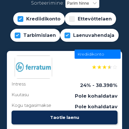
Sorteerimine:
Krediidikonto
Ettevõttelaen
Tarbimislaen
Laenuvahendaja
Krediidikonto
★
★
★
★
☆
Intress
24% - 38.398%
Kuutasu
Pole kohaldatav
Kogu tagasimakse
Pole kohaldatav
Taotle laenu