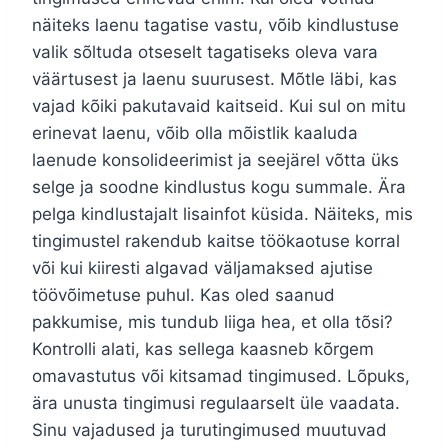
näiteks laenu tagatise vastu, võib kindlustuse
valik sõltuda otseselt tagatiseks oleva vara
väärtusest ja laenu suurusest. Mõtle läbi, kas
vajad kõiki pakutavaid kaitseid. Kui sul on mitu
erinevat laenu, võib olla mõistlik kaaluda
laenude konsolideerimist ja seejärel võtta üks
selge ja soodne kindlustus kogu summale. Ära
pelga kindlustajalt lisainfot küsida. Näiteks, mis
tingimustel rakendub kaitse töökaotuse korral
või kui kiiresti algavad väljamaksed ajutise
töövõimetuse puhul. Kas oled saanud
pakkumise, mis tundub liiga hea, et olla tõsi?
Kontrolli alati, kas sellega kaasneb kõrgem
omavastutus või kitsamad tingimused. Lõpuks,
ära unusta tingimusi regulaarselt üle vaadata.
Sinu vajadused ja turutingimused muutuvad