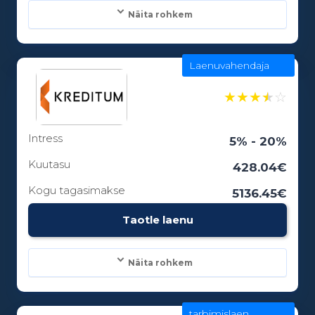
Näita rohkem
Laenuvahendaja
Laenusummad:
100 - 5000€
★
★
★
★
☆
Intress
Laenuperiood:
5% - 20%
1 - 0 kuud
Kuutasu
428.04€
Kogu tagasimakse
5136.45€
Vanusepiirang:
Taotle laenu
18
Näita rohkem
tarbimislaen
Laenusummad: