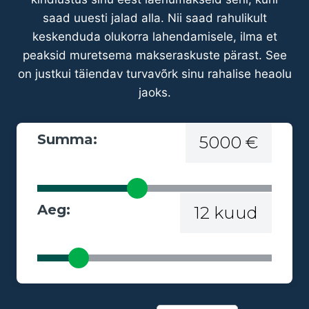
saad uuesti jalad alla. Nii saad rahulikult
keskenduda olukorra lahendamisele, ilma et
peaksid muretsema makseraskuste pärast. See
on justkui täiendav turvavõrk sinu rahalise heaolu
jaoks.
Summa:
5000 €
Aeg:
12 kuud