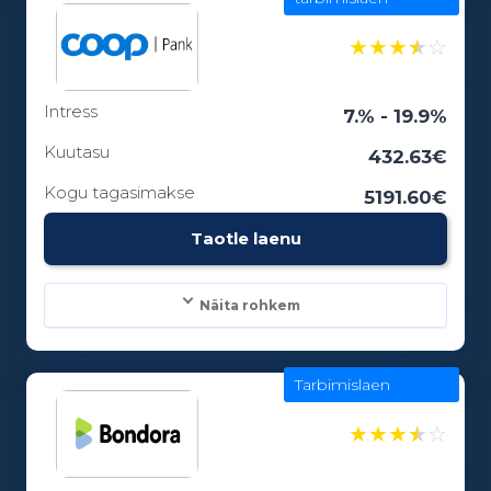
100 - 25000€
★
★
★
★
☆
Intress
Laenuperiood:
7.% - 19.9%
3 - 84 kuud
Kuutasu
432.63€
Kogu tagasimakse
5191.60€
Vanusepiirang:
Taotle laenu
18
Näita rohkem
Tarbimislaen
Laenusummad:
300 - 25000€
★
★
★
★
☆