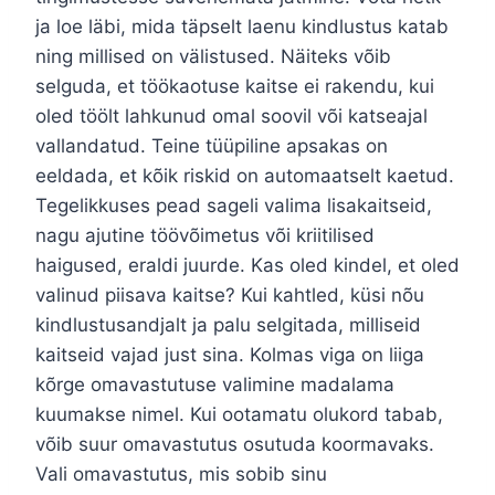
ja loe läbi, mida täpselt laenu kindlustus katab
ning millised on välistused. Näiteks võib
selguda, et töökaotuse kaitse ei rakendu, kui
oled töölt lahkunud omal soovil või katseajal
vallandatud. Teine tüüpiline apsakas on
eeldada, et kõik riskid on automaatselt kaetud.
Tegelikkuses pead sageli valima lisakaitseid,
nagu ajutine töövõimetus või kriitilised
haigused, eraldi juurde. Kas oled kindel, et oled
valinud piisava kaitse? Kui kahtled, küsi nõu
kindlustusandjalt ja palu selgitada, milliseid
kaitseid vajad just sina. Kolmas viga on liiga
kõrge omavastutuse valimine madalama
kuumakse nimel. Kui ootamatu olukord tabab,
võib suur omavastutus osutuda koormavaks.
Vali omavastutus, mis sobib sinu