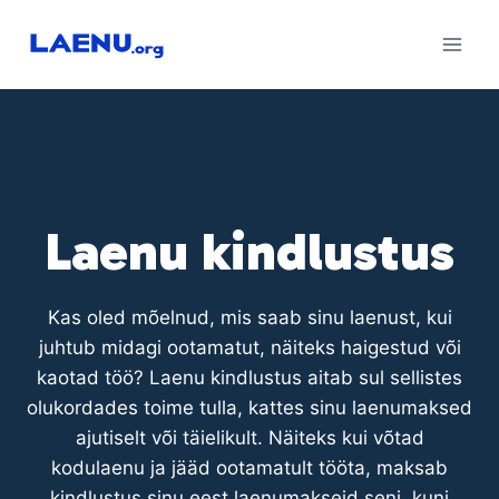
Skip
to
content
Laenu kindlustus
Kas oled mõelnud, mis saab sinu laenust, kui
juhtub midagi ootamatut, näiteks haigestud või
kaotad töö? Laenu kindlustus aitab sul sellistes
olukordades toime tulla, kattes sinu laenumaksed
ajutiselt või täielikult. Näiteks kui võtad
kodulaenu ja jääd ootamatult tööta, maksab
kindlustus sinu eest laenumakseid seni, kuni