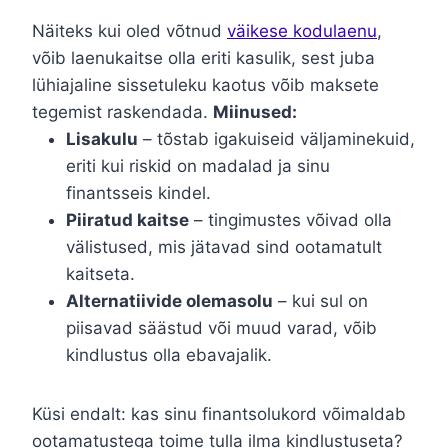
Näiteks kui oled võtnud
väikese kodulaenu
,
võib laenukaitse olla eriti kasulik, sest juba
lühiajaline sissetuleku kaotus võib maksete
tegemist raskendada.
Miinused:
Lisakulu
– tõstab igakuiseid väljaminekuid,
eriti kui riskid on madalad ja sinu
finantsseis kindel.
Piiratud kaitse
– tingimustes võivad olla
välistused, mis jätavad sind ootamatult
kaitseta.
Alternatiivide olemasolu
– kui sul on
piisavad säästud või muud varad, võib
kindlustus olla ebavajalik.
Küsi endalt: kas sinu finantsolukord võimaldab
ootamatustega toime tulla ilma kindlustuseta?