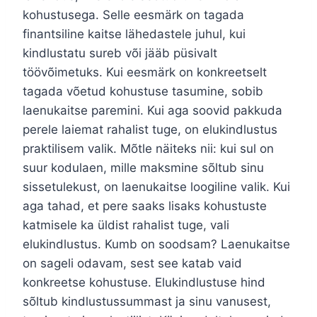
kohustusega. Selle eesmärk on tagada
finantsiline kaitse lähedastele juhul, kui
kindlustatu sureb või jääb püsivalt
töövõimetuks. Kui eesmärk on konkreetselt
tagada võetud kohustuse tasumine, sobib
laenukaitse paremini. Kui aga soovid pakkuda
perele laiemat rahalist tuge, on elukindlustus
praktilisem valik. Mõtle näiteks nii: kui sul on
suur kodulaen, mille maksmine sõltub sinu
sissetulekust, on laenukaitse loogiline valik. Kui
aga tahad, et pere saaks lisaks kohustuste
katmisele ka üldist rahalist tuge, vali
elukindlustus. Kumb on soodsam? Laenukaitse
on sageli odavam, sest see katab vaid
konkreetse kohustuse. Elukindlustuse hind
sõltub kindlustussummast ja sinu vanusest,