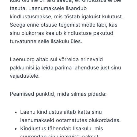
Kuid oluline on aru saada, et kindlustus ei ole
tasuta. Laenumaksele lisandub
kindlustusmakse, mis tõstab igakuist kulutust.
Seega enne otsuse tegemist mõtle läbi, kas
sinu olukorras kaalub kindlustuse pakutud
turvatunne selle lisakulu üles.
Laenu.org aitab sul võrrelda erinevaid
pakkumisi ja leida parima lahenduse just sinu
vajadustele.
Peamised punktid, mida silmas pidada:
Laenu kindlustus aitab katta sinu
laenumakseid ootamatutes olukordades.
Kindlustus tähendab lisakulu, mis
suurendab sinu igakuist makset.