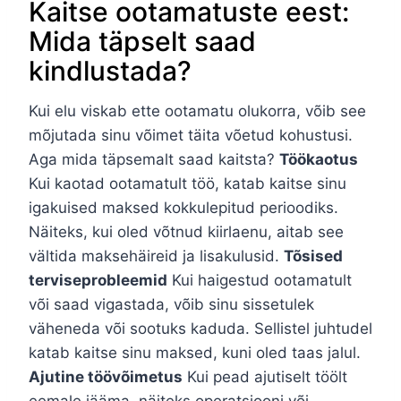
Kaitse ootamatuste eest:
Mida täpselt saad
kindlustada?
Kui elu viskab ette ootamatu olukorra, võib see
mõjutada sinu võimet täita võetud kohustusi.
Aga mida täpsemalt saad kaitsta?
Töökaotus
Kui kaotad ootamatult töö, katab kaitse sinu
igakuised maksed kokkulepitud perioodiks.
Näiteks, kui oled võtnud kiirlaenu, aitab see
vältida maksehäireid ja lisakulusid.
Tõsised
terviseprobleemid
Kui haigestud ootamatult
või saad vigastada, võib sinu sissetulek
väheneda või sootuks kaduda. Sellistel juhtudel
katab kaitse sinu maksed, kuni oled taas jalul.
Ajutine töövõimetus
Kui pead ajutiselt töölt