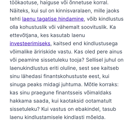
töökaotuse, haiguse või õnnetuse korral.
Näiteks, kui sul on kinnisvaralaen, mille jaoks
tehti
laenu tagatise hindamine
, võib kindlustus
olla kohustuslik või vähemalt soovituslik. Ka
ettevõtjana, kes kasutab laenu
investeerimiseks
, kaitsed end kindlustusega
võimalike äririskide vastu. Kas oled pere ainus
või peamine sissetuleku tooja? Sellisel juhul on
laenukindlustus eriti oluline, sest see kaitseb
sinu lähedasi finantskohustuste eest, kui
sinuga peaks midagi juhtuma. Mõtle korraks:
kas sinu praegune finantsseis võimaldaks
hakkama saada, kui kaotaksid ootamatult
sissetuleku? Kui vastus on ebakindel, tasub
laenu kindlustamisele kindlasti mõelda.