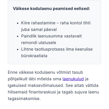
Väikese kodulaenu peamised eelised:
Kiire rahastamine – raha kontol tihti
juba samal päeval
Paindlik laenusumma vastavalt
remondi ulatusele
Lihtne taotlusprotsess ilma keerulise
bürokraatiata
Enne väikese kodulaenu võtmist tasub
põhjalikult läbi mõelda oma
laenukulud
ja
igakuised maksevõimalused. See aitab vältida
hilisemaid finantsraskusi ja tagab sujuva laenu
tagasimaksmise.