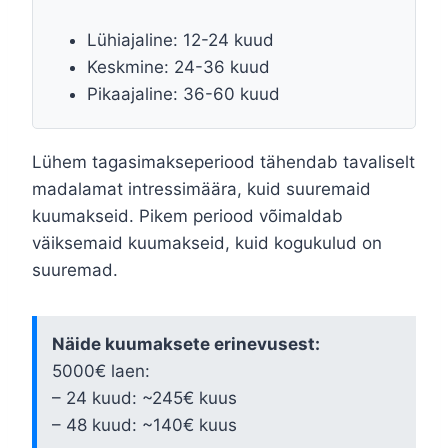
Lühiajaline: 12-24 kuud
Keskmine: 24-36 kuud
Pikaajaline: 36-60 kuud
Lühem tagasimakseperiood tähendab tavaliselt
madalamat intressimäära, kuid suuremaid
kuumakseid. Pikem periood võimaldab
väiksemaid kuumakseid, kuid kogukulud on
suuremad.
Näide kuumaksete erinevusest:
5000€ laen:
– 24 kuud: ~245€ kuus
– 48 kuud: ~140€ kuus