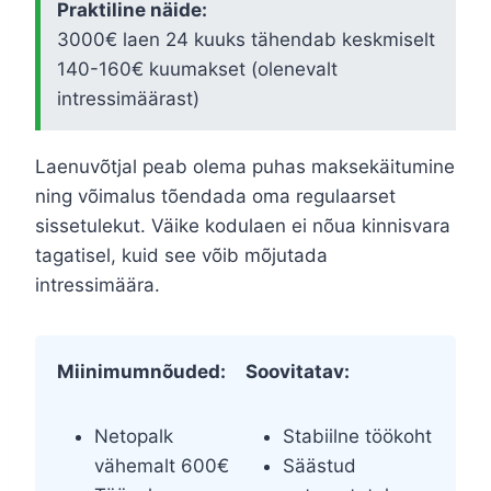
Praktiline näide:
3000€ laen 24 kuuks tähendab keskmiselt
140-160€ kuumakset (olenevalt
intressimäärast)
Laenuvõtjal peab olema puhas maksekäitumine
ning võimalus tõendada oma regulaarset
sissetulekut. Väike kodulaen ei nõua kinnisvara
tagatisel, kuid see võib mõjutada
intressimäära.
Miinimumnõuded:
Soovitatav:
Netopalk
Stabiilne töökoht
vähemalt 600€
Säästud