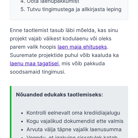
Oota laenupakkumist
Tutvu tingimustega ja allkirjasta leping
Enne taotlemist tasub läbi mõelda, kas sinu
projekt vajab väikest kodulaenu või oleks
parem valik hoopis
laen maja ehituseks
.
Suuremate projektide puhul võib kaaluda ka
laenu maa tagatisel
, mis võib pakkuda
soodsamaid tingimusi.
Nõuanded edukaks taotlemiseks:
Kontrolli eelnevalt oma krediidiajalugu
Kogu vajalikud dokumendid ette valmis
Arvuta välja täpne vajalik laenusumma
Veendu, et igakuine sissetulek katab