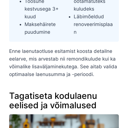
Töösuhe
ootamatuteks
kestvusega 3+
kuludeks
kuud
Läbimõeldud
Maksehäirete
renoveerimisplaa
puudumine
n
Enne laenutaotluse esitamist koosta detailne
eelarve, mis arvestab nii remondikulude kui ka
võimalike lisaväljaminekutega. See aitab valida
optimaalse laenusumma ja -perioodi.
Tagatiseta kodulaenu
eelised ja võimalused