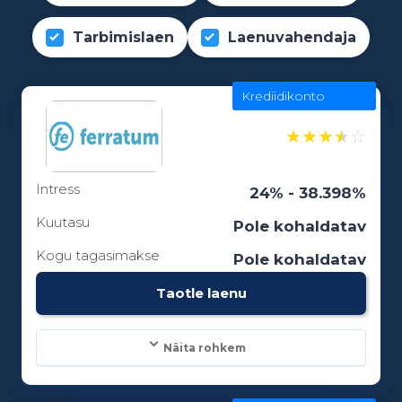
Tarbimislaen
Laenuvahendaja
Krediidikonto
★
★
★
★
☆
Intress
24% - 38.398%
Kuutasu
Pole kohaldatav
Kogu tagasimakse
Pole kohaldatav
Taotle laenu
Näita rohkem