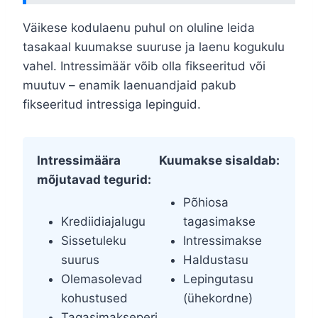
Väikese kodulaenu puhul on oluline leida
tasakaal kuumakse suuruse ja laenu kogukulu
vahel. Intressimäär võib olla fikseeritud või
muutuv – enamik laenuandjaid pakub
fikseeritud intressiga lepinguid.
Intressimäära
Kuumakse sisaldab:
mõjutavad tegurid:
Põhiosa
Krediidiajalugu
tagasimakse
Sissetuleku
Intressimakse
suurus
Haldustasu
Olemasolevad
Lepingutasu
kohustused
(ühekordne)
Tagasimakseperi