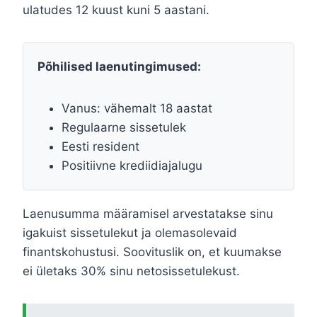
ulatudes 12 kuust kuni 5 aastani.
Põhilised laenutingimused:
Vanus: vähemalt 18 aastat
Regulaarne sissetulek
Eesti resident
Positiivne krediidiajalugu
Laenusumma määramisel arvestatakse sinu
igakuist sissetulekut ja olemasolevaid
finantskohustusi. Soovituslik on, et kuumakse
ei ületaks 30% sinu netosissetulekust.