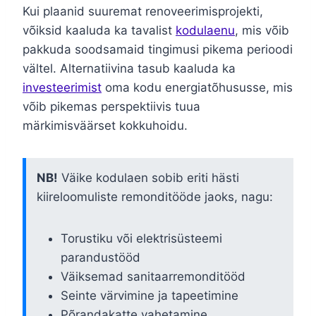
Kui plaanid suuremat renoveerimisprojekti,
võiksid kaaluda ka tavalist
kodulaenu
, mis võib
pakkuda soodsamaid tingimusi pikema perioodi
vältel. Alternatiivina tasub kaaluda ka
investeerimist
oma kodu energiatõhususse, mis
võib pikemas perspektiivis tuua
märkimisväärset kokkuhoidu.
NB!
Väike kodulaen sobib eriti hästi
kiireloomuliste remonditööde jaoks, nagu:
Torustiku või elektrisüsteemi
parandustööd
Väiksemad sanitaarremonditööd
Seinte värvimine ja tapeetimine
Põrandakatte vahetamine