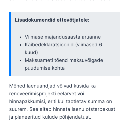
Lisadokumendid ettevõtjatele:
Viimase majandusaasta aruanne
Käibedeklaratsioonid (viimased 6
kuud)
Maksuameti tõend maksuvõlgade
puudumise kohta
Mõned laenuandjad võivad küsida ka
renoveerimisprojekti eelarvet või
hinnapakkumisi, eriti kui taotletav summa on
suurem. See aitab hinnata laenu otstarbekust
ja planeeritud kulude põhjendatust.