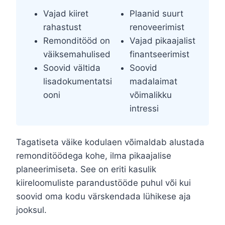
Vajad kiiret
Plaanid suurt
rahastust
renoveerimist
Remonditööd on
Vajad pikaajalist
väiksemahulised
finantseerimist
Soovid vältida
Soovid
lisadokumentatsi
madalaimat
ooni
võimalikku
intressi
Tagatiseta väike kodulaen võimaldab alustada
remonditöödega kohe, ilma pikaajalise
planeerimiseta. See on eriti kasulik
kiireloomuliste parandustööde puhul või kui
soovid oma kodu värskendada lühikese aja
jooksul.