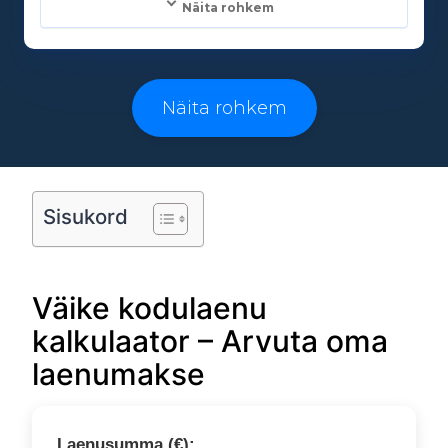
Näita rohkem
Laenusummad:
500 - 25000€
Näita rohkem
Laenuperiood:
3 - 96 kuud
Sisukord
Vanusepiirang:
Väike kodulaenu
18
kalkulaator – Arvuta oma
laenumakse
Laenusumma (€):