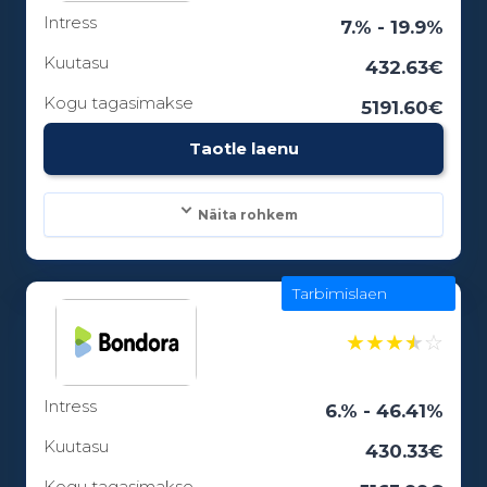
Intress
Laenuperiood:
7.% - 19.9%
3 - 84 kuud
Kuutasu
432.63€
Kogu tagasimakse
5191.60€
Vanusepiirang:
Taotle laenu
18
Näita rohkem
Tarbimislaen
Laenusummad:
300 - 25000€
★
★
★
★
☆
Intress
Laenuperiood:
6.% - 46.41%
6 - 12 kuud
Kuutasu
430.33€
Kogu tagasimakse