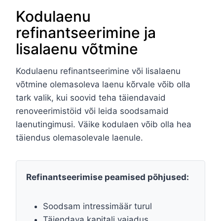
Kodulaenu
refinantseerimine ja
lisalaenu võtmine
Kodulaenu refinantseerimine või lisalaenu
võtmine olemasoleva laenu kõrvale võib olla
tark valik, kui soovid teha täiendavaid
renoveerimistöid või leida soodsamaid
laenutingimusi. Väike kodulaen võib olla hea
täiendus olemasolevale laenule.
Refinantseerimise peamised põhjused:
Soodsam intressimäär turul
Täiendava kapitali vajadus