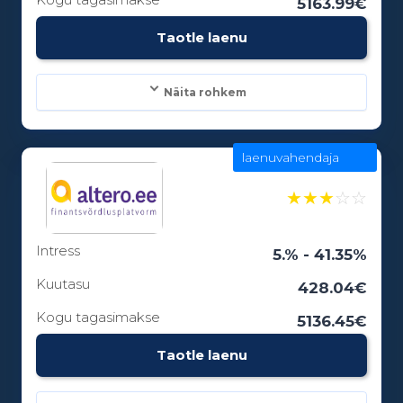
5163.99€
Vanusepiirang:
Taotle laenu
18
Näita rohkem
laenuvahendaja
Laenusummad:
100 - 15000€
★
★
★
☆
☆
Intress
Laenuperiood:
5.% - 41.35%
3 - 84 kuud
Kuutasu
428.04€
Kogu tagasimakse
5136.45€
Vanusepiirang:
Taotle laenu
18