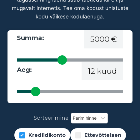
mugavalt internetis. Tee oma kodust unistuste
kodu väikese kodulaenuga.
Summa:
5000 €
Aeg:
12 kuud
Sorteerimine:
Krediidikonto
Ettevõttelaen