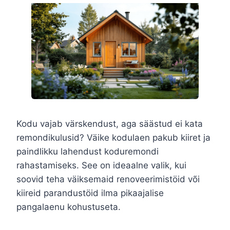
Kodu vajab värskendust, aga säästud ei kata
remondikulusid? Väike kodulaen pakub kiiret ja
paindlikku lahendust koduremondi
rahastamiseks. See on ideaalne valik, kui
soovid teha väiksemaid renoveerimistöid või
kiireid parandustöid ilma pikaajalise
pangalaenu kohustuseta.