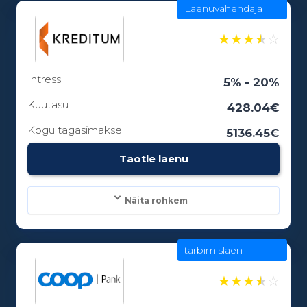
Laenuvahendaja
Laenusummad:
100 - 5000€
★
★
★
★
☆
Intress
Laenuperiood:
5% - 20%
1 - 0 kuud
Kuutasu
428.04€
Kogu tagasimakse
5136.45€
Vanusepiirang:
Taotle laenu
18
Näita rohkem
tarbimislaen
Laenusummad:
100 - 25000€
★
★
★
★
☆