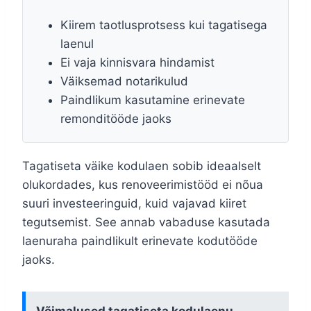
Kiirem taotlusprotsess kui tagatisega
laenul
Ei vaja kinnisvara hindamist
Väiksemad notarikulud
Paindlikum kasutamine erinevate
remonditööde jaoks
Tagatiseta väike kodulaen sobib ideaalselt
olukordades, kus renoveerimistööd ei nõua
suuri investeeringuid, kuid vajavad kiiret
tegutsemist. See annab vabaduse kasutada
laenuraha paindlikult erinevate kodutööde
jaoks.
Võimalused tagatiseta kodulaenu