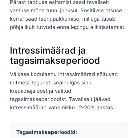
Pärast taotluse esitamist saad tavaliselt
vastuse mõne tunni jooksul. Positiivse otsuse
korral saad laenupakkumise, millega tasub
põhjalikult tutvuda enne lepingu allkirjastamist.
Intressimäärad ja
tagasimakseperiood
Väikese kodulaenu intressimäärad sõltuvad
mitmest tegurist, sealhulgas sinu
krediidiajaloost ja valitud
tagasimakseperioodist. Tavaliselt jäävad
intressimäärad vahemikku 12-20% aastas.
Tagasimakseperioodid: