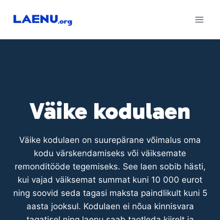
Skip
to
content
Väike kodulaen
Väike kodulaen on suurepärane võimalus oma
kodu värskendamiseks või väiksemate
remonditööde tegemiseks. See laen sobib hästi,
kui vajad väiksemat summat kuni 10 000 eurot
ning soovid seda tagasi maksta paindlikult kuni 5
aasta jooksul. Kodulaen ei nõua kinnisvara
tagatisel ning laenu saab taotleda kiirelt ja