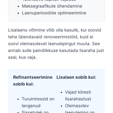
Maksegraafikute ühendamine
Laenuperioodide optimeerimine
Lisalaenu võtmine võib olla kasulik, kui soovid
teha täiendavaid renoveerimistöid, kuid ei
soovi olemasolevat laenulepingut muuta. See
annab sulle paindlikkuse kasutada lisaraha just
seal, kus vaja.
Refinantseerimine
Lisalaen sobib kui:
sobib kui:
Vajad kiiresti
Turuintressid on
lisarahastust
langenud
Olemasolev
Sissetulek on
laenuleping on