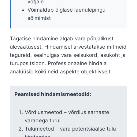
võtjale
Võimaldab õiglase laenulepingu
sõlmimist
Tagatise hindamine algab vara põhjalikust
ülevaatusest. Hindamisel arvestatakse mitmeid
tegureid, sealhulgas vara seisukord, asukoht ja
turupositsioon. Professionaalne hindaja
analüüsib kõiki neid aspekte objektiivselt.
Peamised hindamismeetodid:
Võrdlusmeetod – võrdlus sarnaste
varadega turul
Tulumeetod – vara potentsiaalse tulu
hindamine