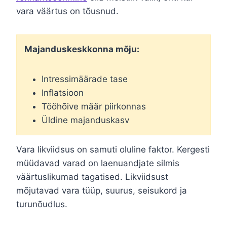
vara väärtus on tõusnud.
Majanduskeskkonna mõju:
Intressimäärade tase
Inflatsioon
Tööhõive määr piirkonnas
Üldine majanduskasv
Vara likviidsus on samuti oluline faktor. Kergesti
müüdavad varad on laenuandjate silmis
väärtuslikumad tagatised. Likviidsust
mõjutavad vara tüüp, suurus, seisukord ja
turunõudlus.