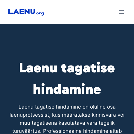
Skip
to
content
Laenu tagatise
hindamine
Laenu tagatise hindamine on oluline osa
laenuprotsessist, kus määratakse kinnisvara või
muu tagatisena kasutatava vara tegelik
turuväärtus. Professionaalne hindamine aitab