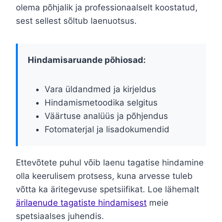
olema põhjalik ja professionaalselt koostatud,
sest sellest sõltub laenuotsus.
Hindamisaruande põhiosad:
Vara üldandmed ja kirjeldus
Hindamismetoodika selgitus
Väärtuse analüüs ja põhjendus
Fotomaterjal ja lisadokumendid
Ettevõtete puhul võib laenu tagatise hindamine
olla keerulisem protsess, kuna arvesse tuleb
võtta ka äritegevuse spetsiifikat. Loe lähemalt
ärilaenude tagatiste hindamisest
meie
spetsiaalses juhendis.