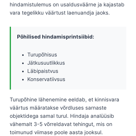
hindamistulemus on usaldusväärne ja kajastab
vara tegelikku väärtust laenuandja jaoks.
Põhilised hindamisprintsiibid:
Turupõhisus
Jätkusuutlikkus
Läbipaistvus
Konservatiivsus
Turupõhine lähenemine eeldab, et kinnisvara
väärtus määratakse võrdluses sarnaste
objektidega samal turul. Hindaja analüüsib
vähemalt 3-5 võrreldavat tehingut, mis on
toimunud viimase poole aasta jooksul.