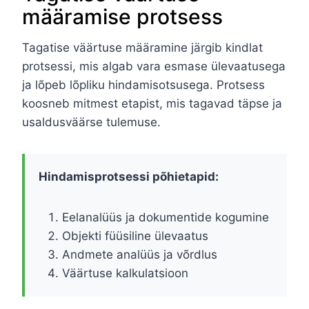
määramise protsess
Tagatise väärtuse määramine järgib kindlat
protsessi, mis algab vara esmase ülevaatusega
ja lõpeb lõpliku hindamisotsusega. Protsess
koosneb mitmest etapist, mis tagavad täpse ja
usaldusväärse tulemuse.
Hindamisprotsessi põhietapid:
Eelanalüüs ja dokumentide kogumine
Objekti füüsiline ülevaatus
Andmete analüüs ja võrdlus
Väärtuse kalkulatsioon