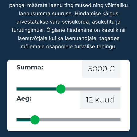
pangal määrata laenu tingimused ning võimaliku
laenusumma suuruse. Hindamise käigus
arvestatakse vara seisukorda, asukohta ja
turutingimusi. Õiglane hindamine on kasulik nii
laenuvõtjale kui ka laenuandjale, tagades
mõlemale osapoolele turvalise tehingu.
Summa:
5000 €
Aeg:
12 kuud