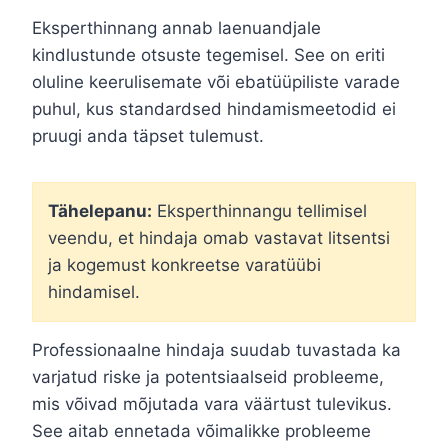
Eksperthinnang annab laenuandjale
kindlustunde otsuste tegemisel. See on eriti
oluline keerulisemate või ebatüüpiliste varade
puhul, kus standardsed hindamismeetodid ei
pruugi anda täpset tulemust.
Tähelepanu:
Eksperthinnangu tellimisel
veendu, et hindaja omab vastavat litsentsi
ja kogemust konkreetse varatüübi
hindamisel.
Professionaalne hindaja suudab tuvastada ka
varjatud riske ja potentsiaalseid probleeme,
mis võivad mõjutada vara väärtust tulevikus.
See aitab ennetada võimalikke probleeme