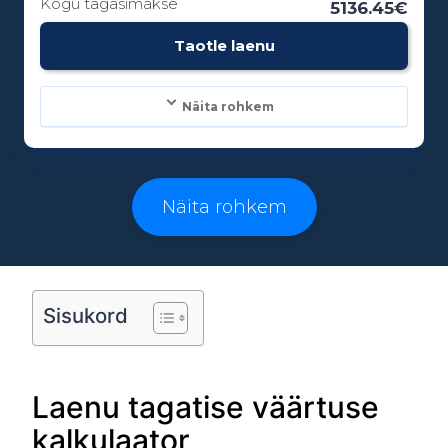
Kogu tagasimakse
5136.45€
Vanusepiirang:
Taotle laenu
18
Näita rohkem
Laenusummad:
500 - 25000€
Näita rohkem
Laenuperiood:
3 - 96 kuud
Sisukord
Vanusepiirang:
Laenu tagatise väärtuse
18
kalkulaator