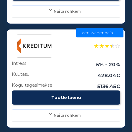
Näita rohkem
Laenuvahendaja
Laenusummad:
100 - 5000€
★
★
★
★
☆
Intress
Laenuperiood:
5% - 20%
1 - 0 kuud
Kuutasu
428.04€
Kogu tagasimakse
5136.45€
Vanusepiirang:
Taotle laenu
18
Näita rohkem