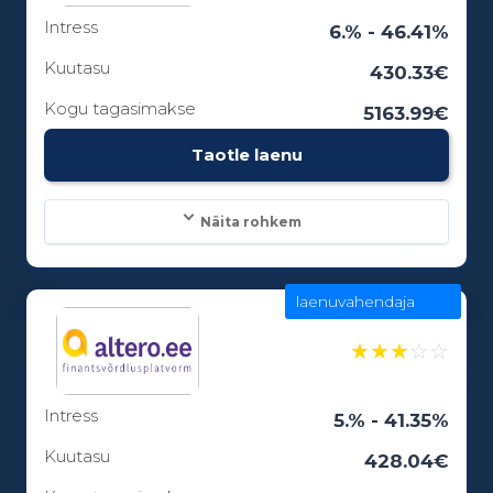
Intress
Laenuperiood:
6.% - 46.41%
6 - 12 kuud
Kuutasu
430.33€
Kogu tagasimakse
5163.99€
Vanusepiirang:
Taotle laenu
18
Näita rohkem
laenuvahendaja
Laenusummad:
100 - 15000€
★
★
★
☆
☆
Intress
Laenuperiood:
5.% - 41.35%
3 - 84 kuud
Kuutasu
428.04€