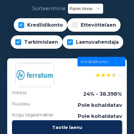
Sorteerimine:
Krediidikonto
Ettevõttelaen
Tarbimislaen
Laenuvahendaja
Krediidikonto
★
★
★
★
☆
Intress
24% - 38.398%
Kuutasu
Pole kohaldatav
Kogu tagasimakse
Pole kohaldatav
Taotle laenu