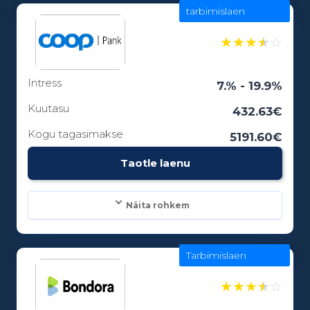
tarbimislaen
Laenusummad:
100 - 25000€
★
★
★
★
☆
Intress
Laenuperiood:
7.% - 19.9%
3 - 84 kuud
Kuutasu
432.63€
Kogu tagasimakse
5191.60€
Vanusepiirang:
Taotle laenu
18
Näita rohkem
Tarbimislaen
Laenusummad:
300 - 25000€
★
★
★
★
☆