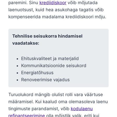
paremini. Sinu
krediidiskoor
võib mõjutada
laenuotsust, kuid hea asukohaga tagatis võib
kompenseerida madalama krediidiskoori mõju.
Tehnilise seisukorra hindamisel
vaadatakse:
Ehituskvaliteet ja materjalid
Kommunikatsioonide seisukord
Energiatõhusus
Renoveerimise vajadus
Turuolukord mängib olulist rolli vara väärtuse
määramisel. Kui kaalud oma olemasoleva laenu
tingimuste parandamist, võib
kodulaenu
refinantseerimine
olla mõistlik valik, eriti kui