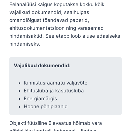
Eelanalüüsi käigus kogutakse kokku kõik
vajalikud dokumendid, sealhulgas
omandiõigust tõendavad paberid,
ehitusdokumentatsioon ning varasemad
hindamisaktid. See etapp loob aluse edasiseks
hindamiseks.
Vajalikud dokumendid:
Kinnistusraamatu väljavõte
Ehitusluba ja kasutusluba
Energiamärgis
Hoone põhiplaanid
Objekti füüsiline ülevaatus hõlmab vara
põhjalikku kontrolli kohapeal. Hindaja