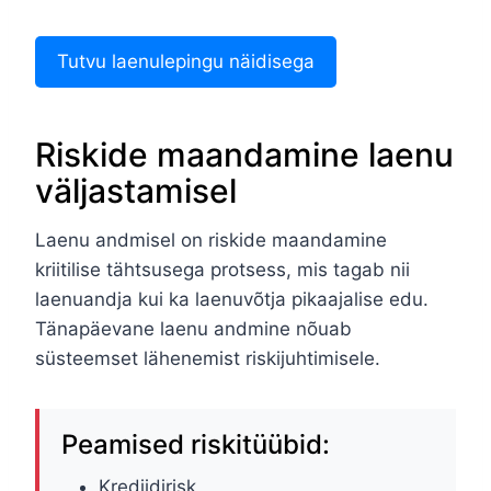
Tutvu laenulepingu näidisega
Riskide maandamine laenu
väljastamisel
Laenu andmisel on riskide maandamine
kriitilise tähtsusega protsess, mis tagab nii
laenuandja kui ka laenuvõtja pikaajalise edu.
Tänapäevane laenu andmine nõuab
süsteemset lähenemist riskijuhtimisele.
Peamised riskitüübid:
Krediidirisk