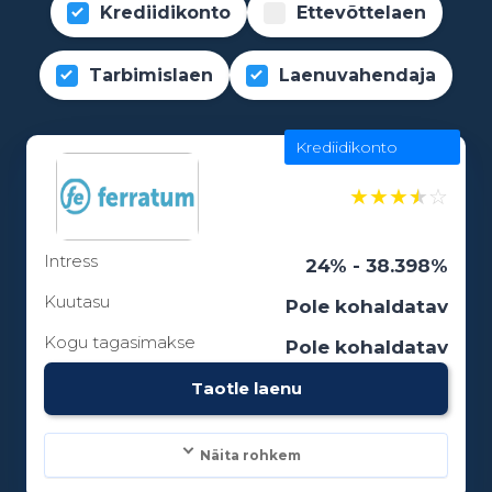
Krediidikonto
Ettevõttelaen
Tarbimislaen
Laenuvahendaja
Krediidikonto
★
★
★
★
☆
Intress
24% - 38.398%
Kuutasu
Pole kohaldatav
Kogu tagasimakse
Pole kohaldatav
Taotle laenu
Näita rohkem