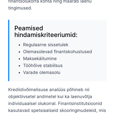
finantsolukorra kohta ning määrab laenu
tingimused.
Peamised
hindamiskriteeriumid:
Regulaarne sissetulek
Olemasolevad finantskohustused
Maksekäitumine
Tööhõive stabiilsus
Varade olemasolu
Krediidivõimelisuse analüüs põhineb nii
objektiivsetel andmetel kui ka laenuvõtja
individuaalsel olukorral. Finantsinstitutsioonid
kasutavad spetsiaalseid skooringmudeleid, mis