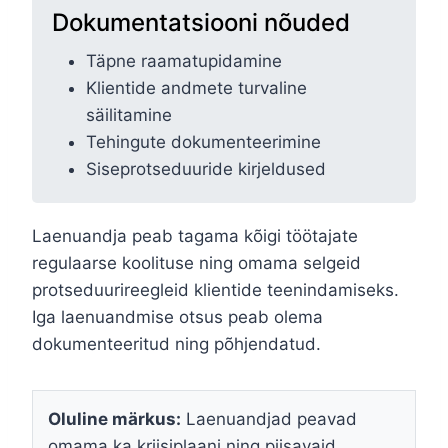
Dokumentatsiooni nõuded
Täpne raamatupidamine
Klientide andmete turvaline
säilitamine
Tehingute dokumenteerimine
Siseprotseduuride kirjeldused
Laenuandja peab tagama kõigi töötajate
regulaarse koolituse ning omama selgeid
protseduurireegleid klientide teenindamiseks.
Iga laenuandmise otsus peab olema
dokumenteeritud ning põhjendatud.
Oluline märkus:
Laenuandjad peavad
omama ka kriisiplaani ning piisavaid