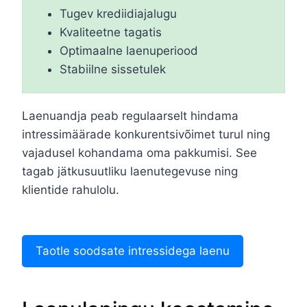
Tugev krediidiajalugu
Kvaliteetne tagatis
Optimaalne laenuperiood
Stabiilne sissetulek
Laenuandja peab regulaarselt hindama
intressimäärade konkurentsivõimet turul ning
vajadusel kohandama oma pakkumisi. See
tagab jätkusuutliku laenutegevuse ning
klientide rahulolu.
Taotle soodsate intressidega laenu