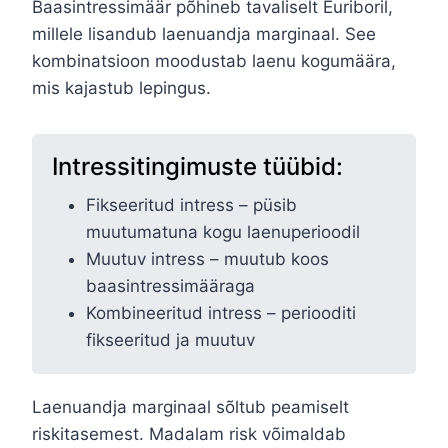
Baasintressimäär põhineb tavaliselt Euriboril,
millele lisandub laenuandja marginaal. See
kombinatsioon moodustab laenu kogumäära,
mis kajastub lepingus.
Intressitingimuste tüübid:
Fikseeritud intress – püsib
muutumatuna kogu laenuperioodil
Muutuv intress – muutub koos
baasintressimääraga
Kombineeritud intress – periooditi
fikseeritud ja muutuv
Laenuandja marginaal sõltub peamiselt
riskitasemest. Madalam risk võimaldab