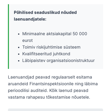
Põhilised seaduslikud nõuded
laenuandjatele:
Minimaalne aktsiakapital 50 000
eurot
Toimiv riskijuhtimise süsteem
Kvalifitseeritud juhtkond
Läbipaistev organisatsioonistruktuur
Laenuandjad peavad regulaarselt esitama
aruandeid Finantsinspektsioonile ning läbima
perioodilisi auditeid. Kõik laenud peavad
vastama rahapesu tõkestamise nõuetele.