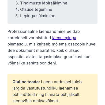
Tingimuste läbirääkimine
Otsuse tegemine
Lepingu sõlmimine
Professionaalne laenuandmine eeldab
korrektselt vormistatud
laenulepingu
olemasolu, mis kaitseb mõlema osapoole huve.
See dokument määratleb kõik olulised
aspektid, alates tagasimakse graafikust kuni
võimalike sanktsioonideni.
Oluline teada:
Laenu andmisel tuleb
järgida vastutustundliku laenamise
põhimõtteid ning hinnata põhjalikult
laenuvõtja maksevõimet.