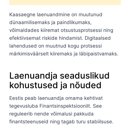
Kaasaegne laenuandmine on muutunud
dünaamilisemaks ja paindlikumaks,
võimaldades kiiremat otsustusprotsessi ning
efektiivsemat riskide hindamist. Digitaalsed
lahendused on muutnud kogu protsessi
märkimisväärselt kiiremaks ja läbipaistvamaks.
Laenuandja seaduslikud
kohustused ja nõuded
Eestis peab laenuandja omama kehtivat
tegevusluba Finantsinspektsioonilt. See
reguleerib nende võimalusi pakkuda
finantsteenuseid ning tagab turu stabiilsuse.