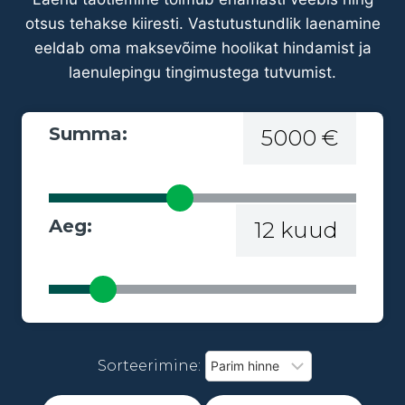
otsus tehakse kiiresti. Vastutustundlik laenamine
eeldab oma maksevõime hoolikat hindamist ja
laenulepingu tingimustega tutvumist.
Summa:
5000 €
Aeg:
12 kuud
Sorteerimine: