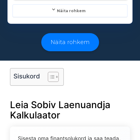
Näita rohkem
Laenusummad:
500 - 25000€
Näita rohkem
Laenuperiood:
3 - 96 kuud
Sisukord
Vanusepiirang:
Leia Sobiv Laenuandja
18
Kalkulaator
Sisesta oma finantsolukord ja saa teada,