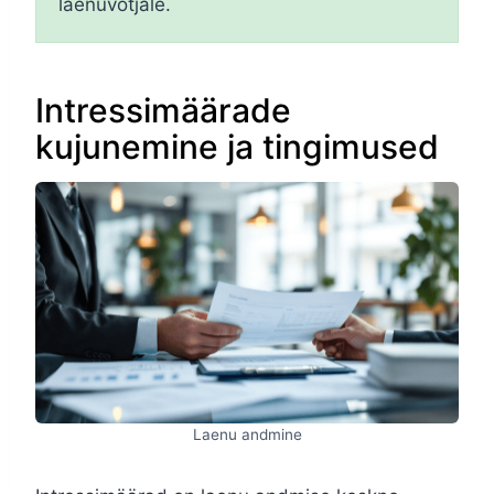
laenuvõtjale.
Intressimäärade
kujunemine ja tingimused
Laenu andmine