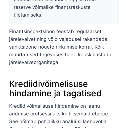
reserve võimalike finantsraskuste
ületamiseks.
Finantsinspektsioon teostab regulaarset
järelevalvet ning võib vajadusel rakendada
sanktsioone nõuete rikkumise korral. Kõik
muudatused tegevuses tuleb kooskõlastada
järelevalveorganitega.
Krediidivõimelisuse
hindamine ja tagatised
Krediidivõimelisuse hindamine on laenu
andmise protsessi üks kriitilisemaid etappe.
See hõlmab põhjalikku analüüsi laenuvõtja