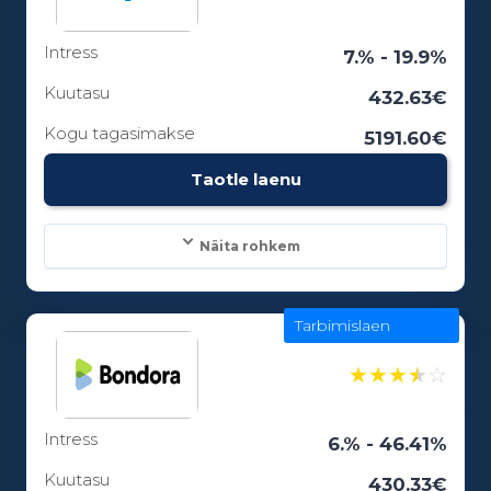
Intress
Laenuperiood:
7.% - 19.9%
3 - 84 kuud
Kuutasu
432.63€
Kogu tagasimakse
5191.60€
Vanusepiirang:
Taotle laenu
18
Näita rohkem
Tarbimislaen
Laenusummad:
300 - 25000€
★
★
★
★
☆
Intress
Laenuperiood:
6.% - 46.41%
6 - 12 kuud
Kuutasu
430.33€