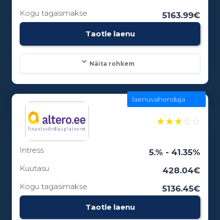
Kogu tagasimakse
5163.99€
Vanusepiirang:
Taotle laenu
18
Näita rohkem
laenuvahendaja
Laenusummad:
100 - 15000€
★
★
★
☆
☆
Intress
Laenuperiood:
5.% - 41.35%
3 - 84 kuud
Kuutasu
428.04€
Kogu tagasimakse
5136.45€
Vanusepiirang:
Taotle laenu
18