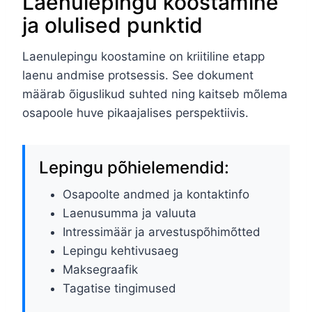
Laenulepingu koostamine
ja olulised punktid
Laenulepingu koostamine on kriitiline etapp
laenu andmise protsessis. See dokument
määrab õiguslikud suhted ning kaitseb mõlema
osapoole huve pikaajalises perspektiivis.
Lepingu põhielemendid:
Osapoolte andmed ja kontaktinfo
Laenusumma ja valuuta
Intressimäär ja arvestuspõhimõtted
Lepingu kehtivusaeg
Maksegraafik
Tagatise tingimused