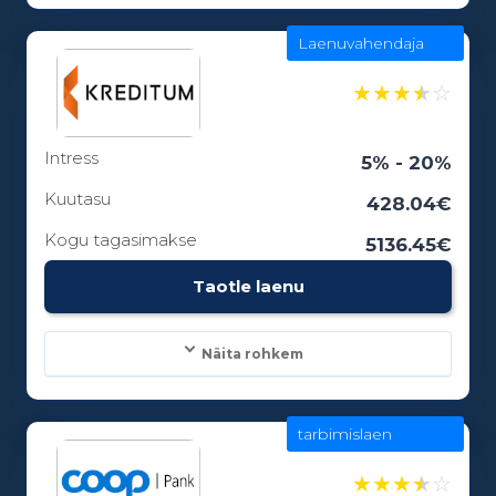
Laenuvahendaja
Laenusummad:
100 - 5000€
★
★
★
★
☆
Intress
Laenuperiood:
5% - 20%
1 - 0 kuud
Kuutasu
428.04€
Kogu tagasimakse
5136.45€
Vanusepiirang:
Taotle laenu
18
Näita rohkem
tarbimislaen
Laenusummad:
100 - 25000€
★
★
★
★
☆