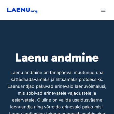
Skip
to
content
Laenu andmine
Laenu andmine on tänapäeval muutunud üha
kättesaadavamaks ja lihtsamaks protsessiks.
Laenuandjad pakuvad erinevaid laenuvõimalusi,
mis sobivad erinevatele vajadustele ja
eelarvetele. Oluline on valida usaldusväärne
laenuandja ning võrrelda erinevaid pakkumisi.
Laenu taotlemine toimub enamasti veebis ning