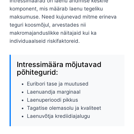
Intressimäärad on laenu andmise keskne
komponent, mis määrab laenu tegeliku
maksumuse. Need kujunevad mitme erineva
teguri koosmõjul, arvestades nii
makromajanduslikke näitajaid kui ka
individuaalseid riskifaktoreid.
Intressimäära mõjutavad
põhitegurid:
Euribori tase ja muutused
Laenuandja marginaal
Laenuperioodi pikkus
Tagatise olemasolu ja kvaliteet
Laenuvõtja krediidiajalugu