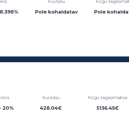
ress
Kuutasu
Kogu tagasima
38.398%
Pole kohaldatav
Pole kohalda
Laenuperiood:
1 - 0 kuud
tress
Kuutasu
Kogu tagasimakse
- 20%
428.04€
5136.45€