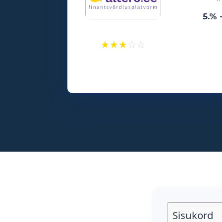
5.% 
★
★
★
☆
☆
Laenusummad:
500 - 25000€
Vanusepiirang:
18
Sisukord