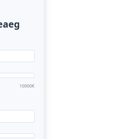
eaeg
10000€