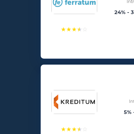
Int
24% - 
★
★
★
★
☆
Laenusummad:
100 - 5000€
Vanusepiirang:
18
In
5% 
★
★
★
★
☆