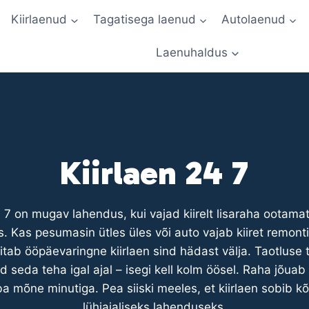
Kiirlaenud
Tagatisega laenud
Autolaenud
Laenuhaldus
Kiirlaen 24 7
4 7 on mugav lahendus, kui vajad kiirelt lisaraha ootama
. Kas pesumasin ütles üles või auto vajab kiiret remonti?
itab ööpäevaringne kiirlaen sind hädast välja. Taotluse 
ad seda teha igal ajal – isegi kell kolm öösel. Raha jõuab
uba mõne minutiga. Pea siiski meeles, et kiirlaen sobib k
lühiajaliseks lahenduseks.