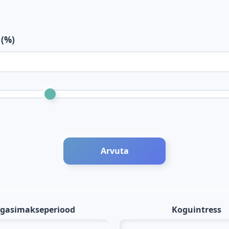
 (%)
Arvuta
gasimakseperiood
Koguintress