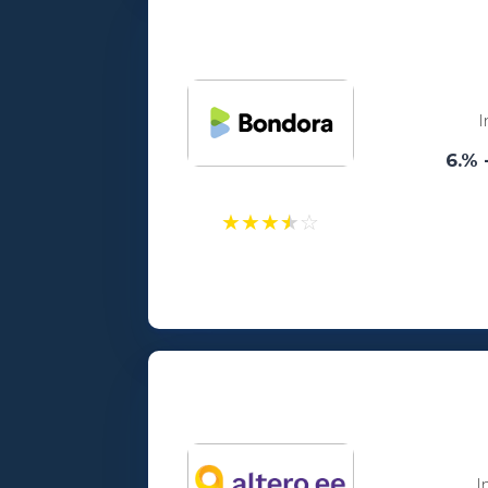
Vanusepiirang:
18
I
6.% 
★
★
★
★
☆
Laenusummad:
100 - 15000€
Vanusepiirang:
18
I