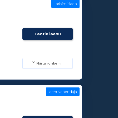
Tarbimislaen
e
Taotle laenu
Näita rohkem
laenuvahendaja
e