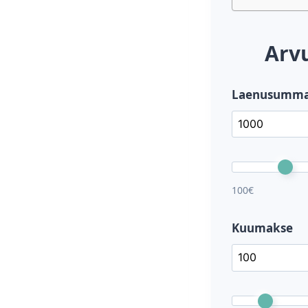
Arv
Laenusumm
100€
Kuumakse