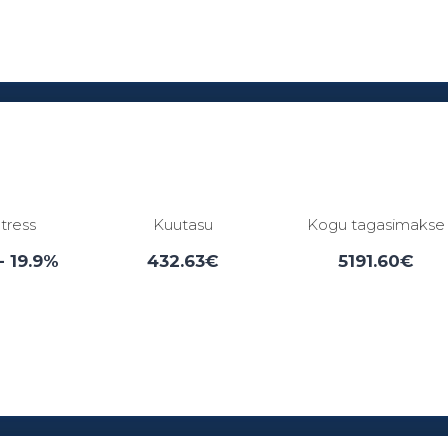
Laenuperiood:
3 - 84 kuud
ntress
Kuutasu
Kogu tagasimakse
- 19.9%
432.63€
5191.60€
Laenuperiood:
6 - 12 kuud