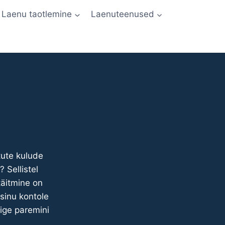
Laenu taotlemine
Laenuteenused
tute kulude
 Sellistel
täitmine on
 sinu kontole
õige paremini