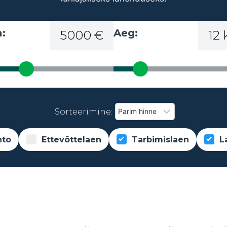
:
Aeg:
5000 €
12
Sorteerimine:
nto
Ettevõttelaen
Tarbimislaen
L