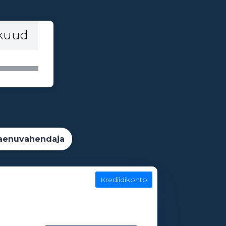
 kuud
aenuvahendaja
Krediidikonto