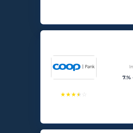
Laenusummad:
100 - 25000€
Vanusepiirang:
18
I
7.% 
★
★
★
★
☆
Laenusummad:
300 - 25000€