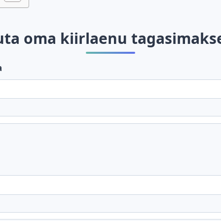
uta oma kiirlaenu tagasimaks
a