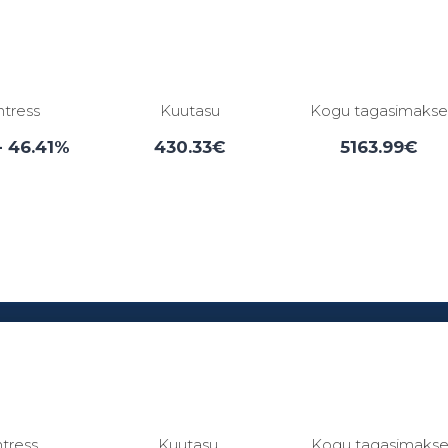
ntress
Kuutasu
Kogu tagasimaks
- 46.41%
430.33€
5163.99€
Laenuperiood:
3 - 84 kuud
ntress
Kuutasu
Kogu tagasimaks