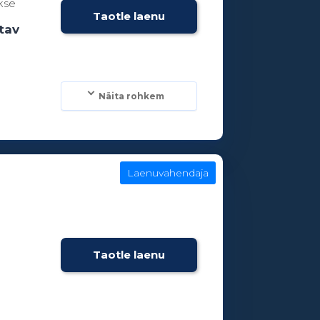
kse
Taotle laenu
tav
Näita rohkem
Laenuvahendaja
Taotle laenu