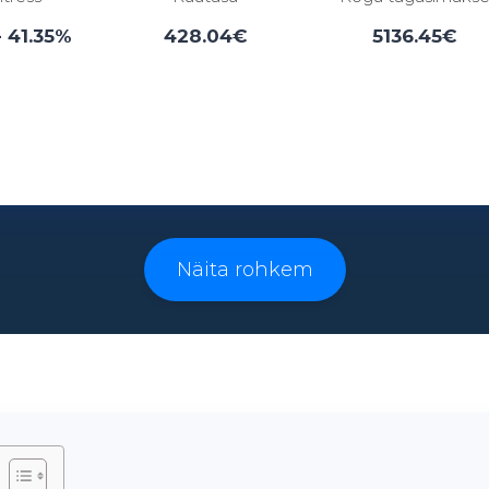
- 41.35%
428.04€
5136.45€
Laenuperiood:
3 - 96 kuud
Näita rohkem