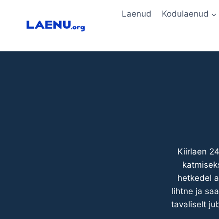
Skip
Laenud
Kodulaenud
to
content
Kiirlaen 2
katmiseks
hetkedel a
lihtne ja sa
tavaliselt j