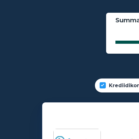
Summa
Krediidiko