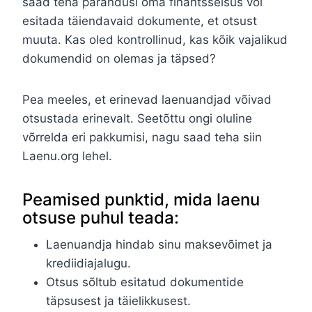
saad teha parandusi oma finantsseisus või
esitada täiendavaid dokumente, et otsust
muuta. Kas oled kontrollinud, kas kõik vajalikud
dokumendid on olemas ja täpsed?
Pea meeles, et erinevad laenuandjad võivad
otsustada erinevalt. Seetõttu ongi oluline
võrrelda eri pakkumisi, nagu saad teha siin
Laenu.org lehel.
Peamised punktid, mida laenu
otsuse puhul teada:
Laenuandja hindab sinu maksevõimet ja
krediidiajalugu.
Otsus sõltub esitatud dokumentide
täpsusest ja täielikkusest.