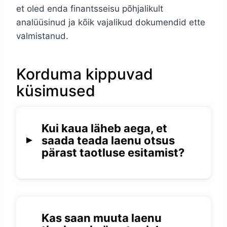
et oled enda finantsseisu põhjalikult
analüüsinud ja kõik vajalikud dokumendid ette
valmistanud.
Korduma kippuvad
küsimused
Kui kaua läheb aega, et
saada teada laenu otsus
pärast taotluse esitamist?
Laenuotsuse kiirus sõltub
laenuandjast ja laenu tüübist, kuid
tavaliselt saad vastuse mõne minuti
kuni ühe tööpäeva jooksul pärast
Kas saan muuta laenu