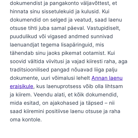
dokumendist ja pangakonto väljavõttest, et
hinnata sinu sissetulekuid ja kulusid. Kui
dokumendid on selged ja veatud, saad laenu
otsuse tihti juba samal päeval. Vastupidiselt,
puudulikud või vigased andmed sunnivad
laenuandjat tegema lisapäringuid, mis
tähendab sinu jaoks pikemat ootamist. Kui
soovid vältida viivitusi ja vajad kiiresti raha, aga
traditsioonilised pangad nõuavad liiga palju
dokumente, uuri võimalusi lehelt
Annan laenu
eraisikule
, kus laenuprotsess võib olla lihtsam
ja kiirem. Veendu alati, et kõik dokumendid,
mida esitad, on ajakohased ja täpsed – nii
saad kiiremini positiivse laenu otsuse ja raha
oma kontole.