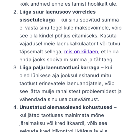
kõik andmed enne esitamist hoolikalt üle.
Liiga suur laenusoov võrreldes
sissetulekuga
– kui sinu soovitud summa
ei vasta sinu tegelikule maksevõimele, võib
see olla kindel põhjus eitamiseks. Kasuta
vajadusel meie laenukalkulaatorit või tutvu
täpsemalt sellega,
mis on kiirlaen
, et leida
enda jaoks sobivaim summa ja tähtaeg.
Liiga palju laenutaotlusi korraga
– kui
oled lühikese aja jooksul esitanud mitu
taotlust erinevatele laenuandjatele, võib
see jätta mulje rahalistest probleemidest ja
vähendada sinu usaldusväärsust.
Unustatud olemasolevad kohustused
–
kui jätad taotluses mainimata mõne
järelmaksu või krediitkaardi, võib see
selguda krediidikontrolli käigus ja viia