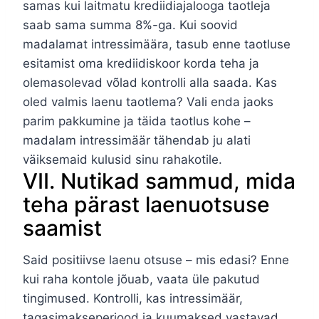
samas kui laitmatu krediidiajalooga taotleja
saab sama summa 8%-ga. Kui soovid
madalamat intressimäära, tasub enne taotluse
esitamist oma krediidiskoor korda teha ja
olemasolevad võlad kontrolli alla saada. Kas
oled valmis laenu taotlema? Vali enda jaoks
parim pakkumine ja täida taotlus kohe –
madalam intressimäär tähendab ju alati
väiksemaid kulusid sinu rahakotile.
VII. Nutikad sammud, mida
teha pärast laenuotsuse
saamist
Said positiivse laenu otsuse – mis edasi? Enne
kui raha kontole jõuab, vaata üle pakutud
tingimused. Kontrolli, kas intressimäär,
tagasimakseperiood ja kuumaksed vastavad