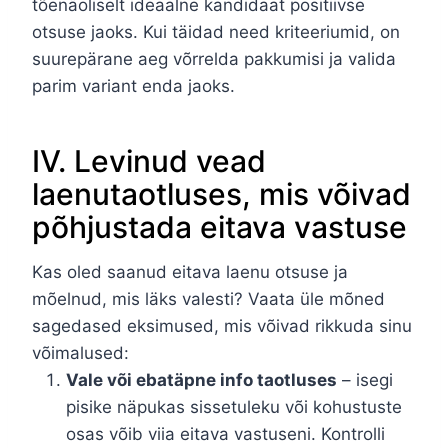
tõenäoliselt ideaalne kandidaat positiivse
otsuse jaoks. Kui täidad need kriteeriumid, on
suurepärane aeg võrrelda pakkumisi ja valida
parim variant enda jaoks.
IV. Levinud vead
laenutaotluses, mis võivad
põhjustada eitava vastuse
Kas oled saanud eitava laenu otsuse ja
mõelnud, mis läks valesti? Vaata üle mõned
sagedased eksimused, mis võivad rikkuda sinu
võimalused:
Vale või ebatäpne info taotluses
– isegi
pisike näpukas sissetuleku või kohustuste
osas võib viia eitava vastuseni. Kontrolli