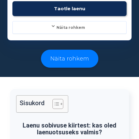
Vanusepiirang:
Taotle laenu
18
Näita rohkem
Laenusummad:
500 - 25000€
Näita rohkem
Laenuperiood:
3 - 96 kuud
Sisukord
Vanusepiirang:
18
Laenu sobivuse kiirtest: kas oled
laenuotsuseks valmis?