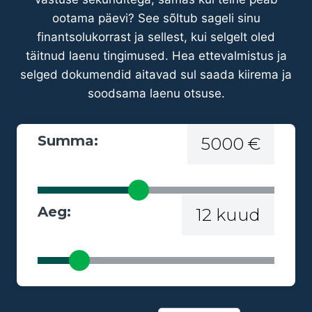
ootama päevi? See sõltub sageli sinu
finantsolukorrast ja sellest, kui selgelt oled
täitnud laenu tingimused. Hea ettevalmistus ja
selged dokumendid aitavad sul saada kiirema ja
soodsama laenu otsuse.
Summa:
5000 €
Aeg:
12 kuud