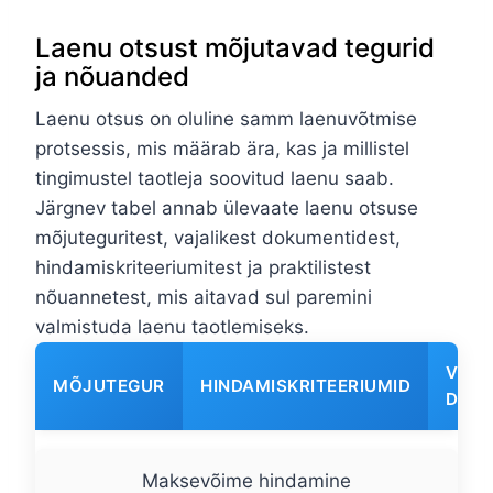
Laenu otsust mõjutavad tegurid
ja nõuanded
Laenu otsus on oluline samm laenuvõtmise
protsessis, mis määrab ära, kas ja millistel
tingimustel taotleja soovitud laenu saab.
Järgnev tabel annab ülevaate laenu otsuse
mõjuteguritest, vajalikest dokumentidest,
hindamiskriteeriumitest ja praktilistest
nõuannetest, mis aitavad sul paremini
valmistuda laenu taotlemiseks.
VAJA
MÕJUTEGUR
HINDAMISKRITEERIUMID
DOK
Maksevõime hindamine