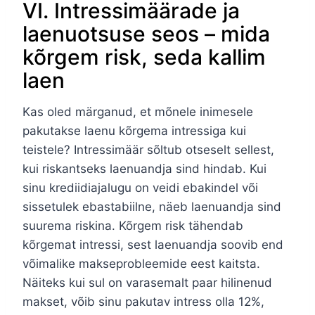
VI. Intressimäärade ja
laenuotsuse seos – mida
kõrgem risk, seda kallim
laen
Kas oled märganud, et mõnele inimesele
pakutakse laenu kõrgema intressiga kui
teistele? Intressimäär sõltub otseselt sellest,
kui riskantseks laenuandja sind hindab. Kui
sinu krediidiajalugu on veidi ebakindel või
sissetulek ebastabiilne, näeb laenuandja sind
suurema riskina. Kõrgem risk tähendab
kõrgemat intressi, sest laenuandja soovib end
võimalike makseprobleemide eest kaitsta.
Näiteks kui sul on varasemalt paar hilinenud
makset, võib sinu pakutav intress olla 12%,