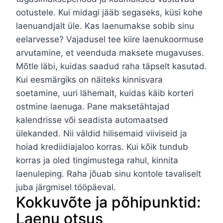
ootustele. Kui midagi jääb segaseks, küsi kohe
laenuandjalt üle. Kas laenumakse sobib sinu
eelarvesse? Vajadusel tee kiire laenukoormuse
arvutamine, et veenduda maksete mugavuses.
Mõtle läbi, kuidas saadud raha täpselt kasutad.
Kui eesmärgiks on näiteks kinnisvara
soetamine, uuri lähemalt, kuidas käib korteri
ostmine laenuga. Pane maksetähtajad
kalendrisse või seadista automaatsed
ülekanded. Nii väldid hilisemaid viiviseid ja
hoiad krediidiajaloo korras. Kui kõik tundub
korras ja oled tingimustega rahul, kinnita
laenuleping. Raha jõuab sinu kontole tavaliselt
juba järgmisel tööpäeval.
Kokkuvõte ja põhipunktid:
Laenu otsus