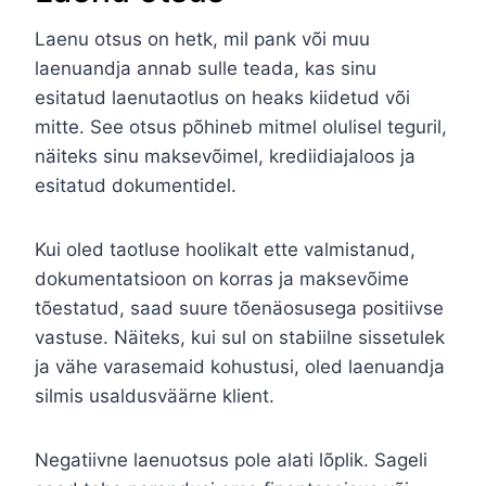
Laenu otsus on hetk, mil pank või muu
laenuandja annab sulle teada, kas sinu
esitatud laenutaotlus on heaks kiidetud või
mitte. See otsus põhineb mitmel olulisel teguril,
näiteks sinu maksevõimel, krediidiajaloos ja
esitatud dokumentidel.
Kui oled taotluse hoolikalt ette valmistanud,
dokumentatsioon on korras ja maksevõime
tõestatud, saad suure tõenäosusega positiivse
vastuse. Näiteks, kui sul on stabiilne sissetulek
ja vähe varasemaid kohustusi, oled laenuandja
silmis usaldusväärne klient.
Negatiivne laenuotsus pole alati lõplik. Sageli