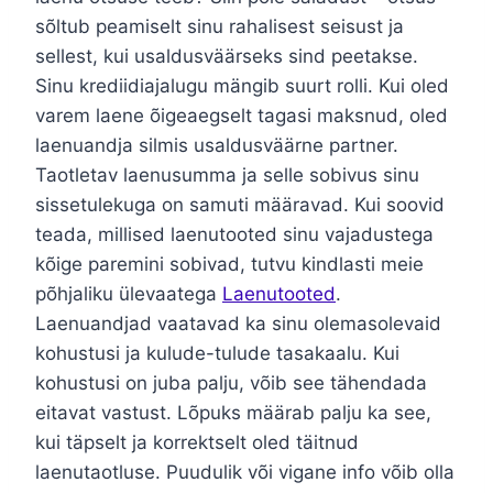
sõltub peamiselt sinu rahalisest seisust ja
sellest, kui usaldusväärseks sind peetakse.
Sinu krediidiajalugu mängib suurt rolli. Kui oled
varem laene õigeaegselt tagasi maksnud, oled
laenuandja silmis usaldusväärne partner.
Taotletav laenusumma ja selle sobivus sinu
sissetulekuga on samuti määravad. Kui soovid
teada, millised laenutooted sinu vajadustega
kõige paremini sobivad, tutvu kindlasti meie
põhjaliku ülevaatega
Laenutooted
.
Laenuandjad vaatavad ka sinu olemasolevaid
kohustusi ja kulude-tulude tasakaalu. Kui
kohustusi on juba palju, võib see tähendada
eitavat vastust. Lõpuks määrab palju ka see,
kui täpselt ja korrektselt oled täitnud
laenutaotluse. Puudulik või vigane info võib olla