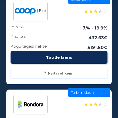
100 - 25000€
★
★
★
★
☆
Intress
Laenuperiood:
7.% - 19.9%
3 - 84 kuud
Kuutasu
432.63€
Kogu tagasimakse
5191.60€
Vanusepiirang:
Taotle laenu
18
Näita rohkem
Tarbimislaen
Laenusummad:
300 - 25000€
★
★
★
★
☆