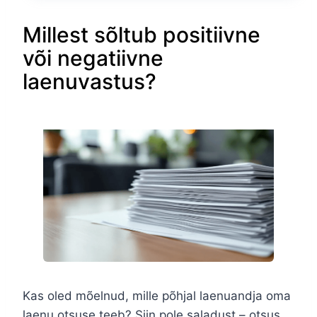
Millest sõltub positiivne
või negatiivne
laenuvastus?
Kas oled mõelnud, mille põhjal laenuandja oma
laenu otsuse teeb? Siin pole saladust – otsus