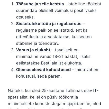
Töösuhe ja selle kestus
– stabiilne töökoht
suurendab oluliselt võimalusi positiivseks
otsuseks.
Sissetuleku tüüp ja regulaarsus
–
regulaarne palk on eelistatud, ent ka
ettevõtlustulu arvestatakse, kui see on
stabiilne ja tõendatav.
Vanus ja elukoht
– tavaliselt on
minimaalne vanus 18–21 aastat, lisaks
eelistatakse Eesti alalist elukohta.
Olemasolevad kohustused
– mida vähem
kohustusi, seda parem.
Näiteks, kui oled 25-aastane Tallinnas elav IT-
spetsialist, kellel on püsiv töökoht ja
minimaalsete kohustustega majapidamine, oled