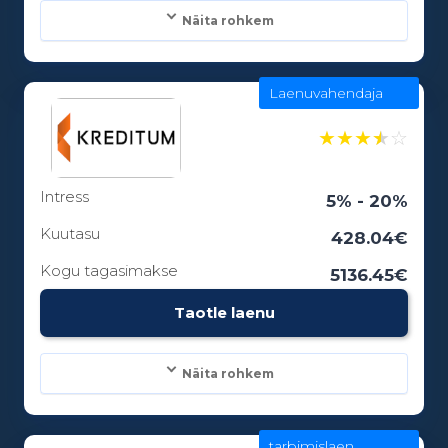
Näita rohkem
Laenuvahendaja
Laenusummad:
100 - 5000€
★
★
★
★
☆
Intress
Laenuperiood:
5% - 20%
1 - 0 kuud
Kuutasu
428.04€
Kogu tagasimakse
5136.45€
Vanusepiirang:
Taotle laenu
18
Näita rohkem
tarbimislaen
Laenusummad: