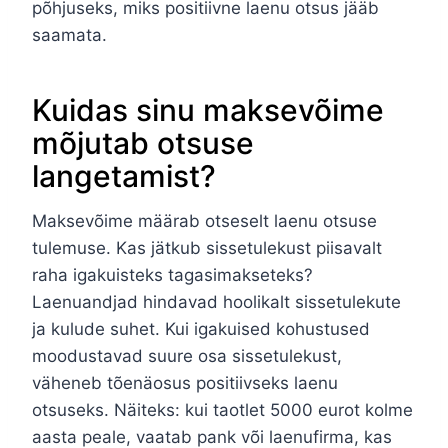
põhjuseks, miks positiivne laenu otsus jääb
saamata.
Kuidas sinu maksevõime
mõjutab otsuse
langetamist?
Maksevõime määrab otseselt laenu otsuse
tulemuse. Kas jätkub sissetulekust piisavalt
raha igakuisteks tagasimakseteks?
Laenuandjad hindavad hoolikalt sissetulekute
ja kulude suhet. Kui igakuised kohustused
moodustavad suure osa sissetulekust,
väheneb tõenäosus positiivseks laenu
otsuseks. Näiteks: kui taotlet 5000 eurot kolme
aasta peale, vaatab pank või laenufirma, kas