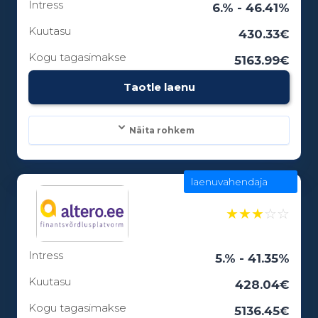
Intress
Laenuperiood:
6.% - 46.41%
6 - 12 kuud
Kuutasu
430.33€
Kogu tagasimakse
5163.99€
Vanusepiirang:
Taotle laenu
18
Näita rohkem
laenuvahendaja
Laenusummad:
100 - 15000€
★
★
★
☆
☆
Intress
Laenuperiood:
5.% - 41.35%
3 - 84 kuud
Kuutasu
428.04€
Kogu tagasimakse
5136.45€