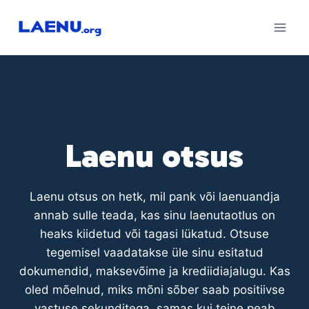
Skip
to
content
Laenu otsus
Laenu otsus on hetk, mil pank või laenuandja
annab sulle teada, kas sinu laenutaotlus on
heaks kiidetud või tagasi lükatud. Otsuse
tegemisel vaadatakse üle sinu esitatud
dokumendid, maksevõime ja krediidiajalugu. Kas
oled mõelnud, miks mõni sõber saab positiivse
vastuse sekunditega, samas kui teine peab