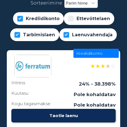
Sorteerimine:
Krediidikonto
Ettevõttelaen
Tarbimislaen
Laenuvahendaja
Krediidikonto
★
★
★
★
☆
Intress
24% - 38.398%
Kuutasu
Pole kohaldatav
Kogu tagasimakse
Pole kohaldatav
Taotle laenu