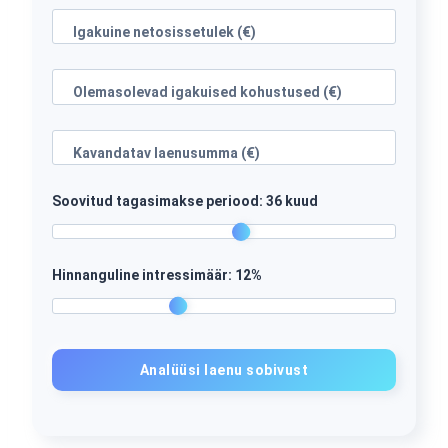
Igakuine netosissetulek (€)
Olemasolevad igakuised kohustused (€)
Kavandatav laenusumma (€)
Soovitud tagasimakse periood:
36
kuud
Hinnanguline intressimäär:
12
%
Analüüsi laenu sobivust