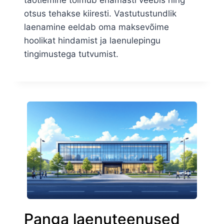
taotlemine toimub enamasti veebis ning
otsus tehakse kiiresti. Vastutustundlik
laenamine eeldab oma maksevõime
hoolikat hindamist ja laenulepingu
tingimustega tutvumist.
Panga laenuteenused