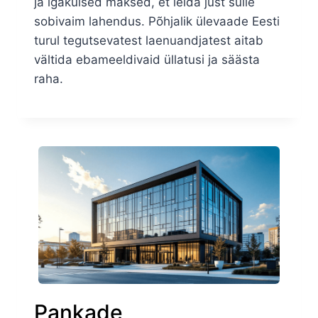
ja igakuised maksed, et leida just sulle
sobivaim lahendus. Põhjalik ülevaade Eesti
turul tegutsevatest laenuandjatest aitab
vältida ebameeldivaid üllatusi ja säästa
raha.
Pankade