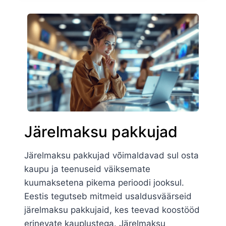
Järelmaksu pakkujad
Järelmaksu pakkujad võimaldavad sul osta
kaupu ja teenuseid väiksemate
kuumaksetena pikema perioodi jooksul.
Eestis tegutseb mitmeid usaldusväärseid
järelmaksu pakkujaid, kes teevad koostööd
erinevate kauplustega. Järelmaksu