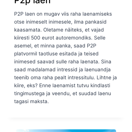
P2p laen
P2P laen on mugav viis raha laenamiseks
otse inimeselt inimesele, ilma pankasid
kaasamata. Oletame näiteks, et vajad
kiiresti 500 eurot autoremondiks. Selle
asemel, et minna panka, saad P2P
platvormil taotluse esitada ja teised
inimesed saavad sulle raha laenata. Sina
saad madalamad intressid ja laenuandja
teenib oma raha pealt intressitulu. Lihtne ja
kiire, eks? Enne laenamist tutvu kindlasti
tingimustega ja veendu, et suudad laenu
tagasi maksta.