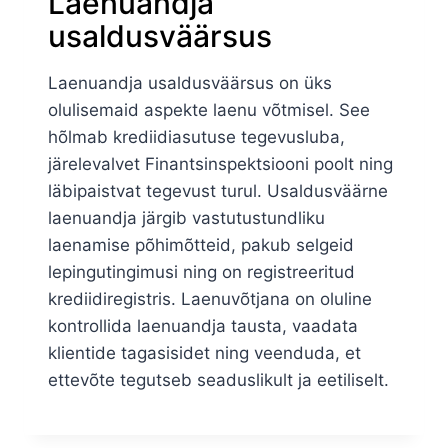
Laenuandja
usaldusväärsus
Laenuandja usaldusväärsus on üks
olulisemaid aspekte laenu võtmisel. See
hõlmab krediidiasutuse tegevusluba,
järelevalvet Finantsinspektsiooni poolt ning
läbipaistvat tegevust turul. Usaldusväärne
laenuandja järgib vastutustundliku
laenamise põhimõtteid, pakub selgeid
lepingutingimusi ning on registreeritud
krediidiregistris. Laenuvõtjana on oluline
kontrollida laenuandja tausta, vaadata
klientide tagasisidet ning veenduda, et
ettevõte tegutseb seaduslikult ja eetiliselt.