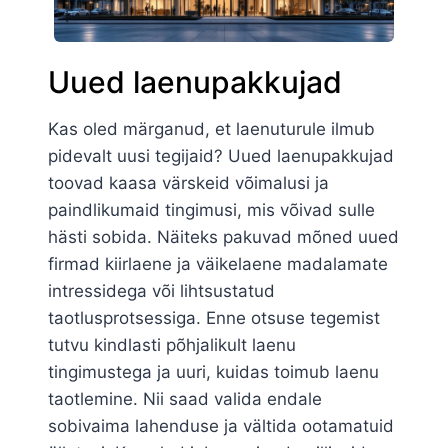
Uued laenupakkujad
Kas oled märganud, et laenuturule ilmub
pidevalt uusi tegijaid? Uued laenupakkujad
toovad kaasa värskeid võimalusi ja
paindlikumaid tingimusi, mis võivad sulle
hästi sobida. Näiteks pakuvad mõned uued
firmad kiirlaene ja väikelaene madalamate
intressidega või lihtsustatud
taotlusprotsessiga. Enne otsuse tegemist
tutvu kindlasti põhjalikult laenu
tingimustega ja uuri, kuidas toimub laenu
taotlemine. Nii saad valida endale
sobivaima lahenduse ja vältida ootamatuid