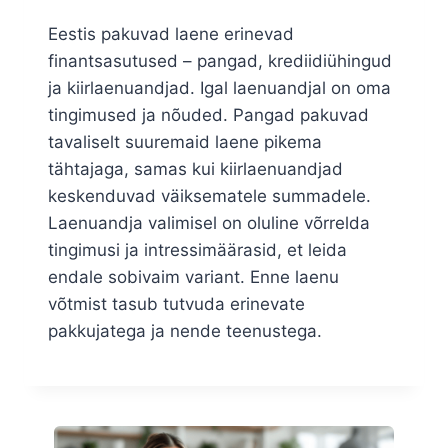
Eestis pakuvad laene erinevad
finantsasutused – pangad, krediidiühingud
ja kiirlaenuandjad. Igal laenuandjal on oma
tingimused ja nõuded. Pangad pakuvad
tavaliselt suuremaid laene pikema
tähtajaga, samas kui kiirlaenuandjad
keskenduvad väiksematele summadele.
Laenuandja valimisel on oluline võrrelda
tingimusi ja intressimäärasid, et leida
endale sobivaim variant. Enne laenu
võtmist tasub tutvuda erinevate
pakkujatega ja nende teenustega.