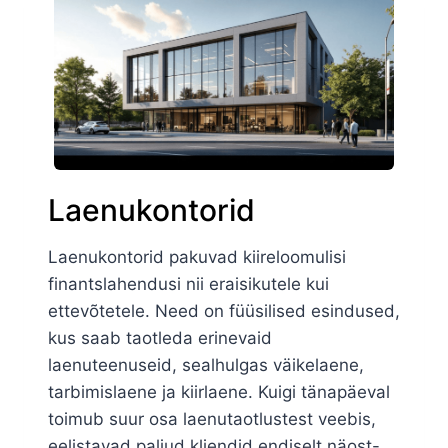
Laenukontorid
Laenukontorid pakuvad kiireloomulisi
finantslahendusi nii eraisikutele kui
ettevõtetele. Need on füüsilised esindused,
kus saab taotleda erinevaid
laenuteenuseid, sealhulgas väikelaene,
tarbimislaene ja kiirlaene. Kuigi tänapäeval
toimub suur osa laenutaotlustest veebis,
eelistavad paljud kliendid endiselt näost-