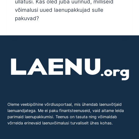
üllatusi. Kas oled juba uurinud, milliseid
võimalusi uued laenupakkujad sulle
pakuvad?
Oleme veebipõhine võrdlusportaal, mis ühendab laenuvõtjaid
laenuandjatega. Me ei paku finantsteenuseid, vaid aitame leida
parimaid laenupakkumisi. Teenus on tasuta ning võimaldab
võrrelda erinevaid laenuvõimalusi turvaliselt ühes kohas.