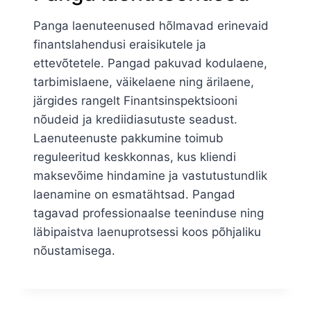
Panga laenuteenused hõlmavad erinevaid
finantslahendusi eraisikutele ja
ettevõtetele. Pangad pakuvad kodulaene,
tarbimislaene, väikelaene ning ärilaene,
järgides rangelt Finantsinspektsiooni
nõudeid ja krediidiasutuste seadust.
Laenuteenuste pakkumine toimub
reguleeritud keskkonnas, kus kliendi
maksevõime hindamine ja vastutustundlik
laenamine on esmatähtsad. Pangad
tagavad professionaalse teeninduse ning
läbipaistva laenuprotsessi koos põhjaliku
nõustamisega.