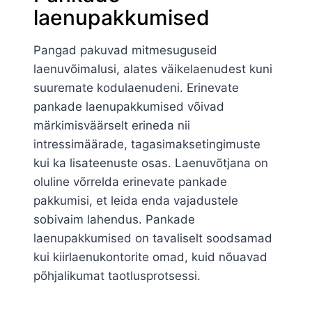
laenupakkumised
Pangad pakuvad mitmesuguseid
laenuvõimalusi, alates väikelaenudest kuni
suuremate kodulaenudeni. Erinevate
pankade laenupakkumised võivad
märkimisväärselt erineda nii
intressimäärade, tagasimaksetingimuste
kui ka lisateenuste osas. Laenuvõtjana on
oluline võrrelda erinevate pankade
pakkumisi, et leida enda vajadustele
sobivaim lahendus. Pankade
laenupakkumised on tavaliselt soodsamad
kui kiirlaenukontorite omad, kuid nõuavad
põhjalikumat taotlusprotsessi.